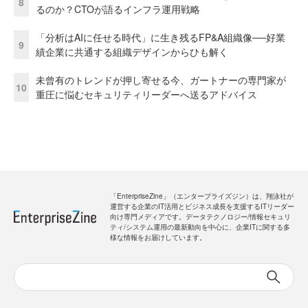
8
るのか？CTOが語るインフラ運用戦略
「分析はAIに任せる時代」に生き残るFP&A組織像──好業
9
績企業に共通する組織デザインからひも解く
未曾有のトレンドが押し寄せる今、ガートナーの専門家が
10
重圧に悩むセキュリティリーダーへ送るアドバイス
「EnterpriseZine」（エンタープライズジン）は、翔泳社が
運営する企業のIT活用とビジネス成長を支援するITリーダー
向け専門メディアです。データテクノロジー/情報セキュリ
ティ/システム運用の最新動向を中心に、企業ITに関する多
様な情報をお届けしています。