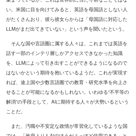
い。米国に目を向けてみると、英語を母国語としない人
がたくさんおり、彼ら彼女らからは「母国語に対応した
LLMがまだ出てきていない」という声を聞いたという。
そんな国や言語圏に属する人々は、これまでは英語を
話す一部のインテリ層しかアクセスできなかった知識
を、LLMによって引き出すことができるようになるので
はないかという期待を抱いているようだ。これが実現す
れば、途上国や少数言語圏での教育・研究水準を向上さ
せることが可能になるかもしれない。いわゆる“不平等の
解消”の手段として、AIに期待する人々が大勢いるという
ことだ。
また、汚職や不安定な政情が常習化しているような国
では、「政府よりもAIのほうがよっぽど信用できる」と