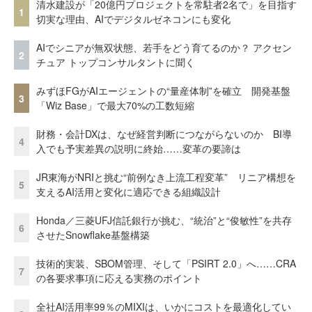
清水建設が「20億円プロジェクトを常駐者2名で」を目指す
1
切実な理由、AIでデジタルゼネコンにも変化
AIでシニアが無双状態、若手をどう育てるのか？ アクセン
2
チュア トップコンサルタントに聞く
みずほFGがAIエージェントの“量産体制”を確立 開発基盤
3
「Wiz Base」で最大70%の工数短縮
財務・会計DXは、なぜ経営判断につながらないのか BI導
4
入でも予実差異の説明に終始……変革の要諦は
JR東海がNRIと挑む“前例なき上流工程変革” リニア構想を
5
支えるAI活用と変化に適応できる組織設計
Honda／三菱UFJ信託銀行が挑む、“統治”と“俊敏性”を共存
6
させたSnowflake基盤構築
技術的実装、SBOM管理、そして「PSIRT 2.0」へ……CRA
7
の各要求事項に応える実務のポイント
全社AI活用率99％のMIXIは、いかにコストを最適化してい