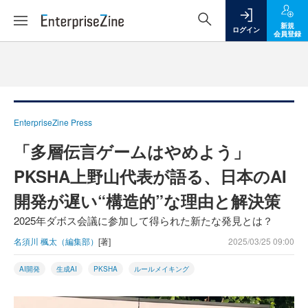
新規
ログイン
会員登録
EnterpriseZine Press
「多層伝言ゲームはやめよう」
PKSHA上野山代表が語る、日本のAI
開発が遅い“構造的”な理由と解決策
2025年ダボス会議に参加して得られた新たな発見とは？
名須川 楓太（編集部）
[著]
2025/03/25 09:00
AI開発
生成AI
PKSHA
ルールメイキング