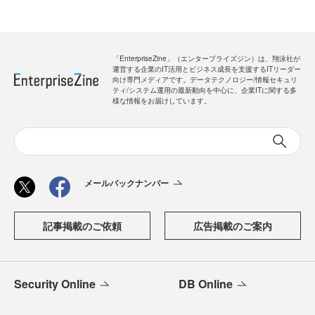
「EnterpriseZine」（エンタープライズジン）は、翔泳社が
運営する企業のIT活用とビジネス成長を支援するITリーダー
向け専門メディアです。データテクノロジー/情報セキュリ
ティ/システム運用の最新動向を中心に、企業ITに関する多
様な情報をお届けしています。
メールバックナンバー
記事掲載のご依頼
広告掲載のご案内
Security Online
DB Online