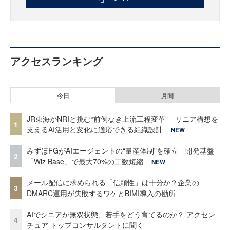
アクセスランキング
今日
月間
JR東海がNRIと挑む“前例なき上流工程変革” リニア構想を
1
支えるAI活用と変化に適応できる組織設計
NEW
みずほFGがAIエージェントの“量産体制”を確立 開発基盤
2
「Wiz Base」で最大70%の工数短縮
NEW
メール配信に求められる「信頼性」は十分か？企業の
3
DMARC運用が失敗するワケとBIMI導入の勘所
AIでシニアが無双状態、若手をどう育てるのか？ アクセン
4
チュア トップコンサルタントに聞く