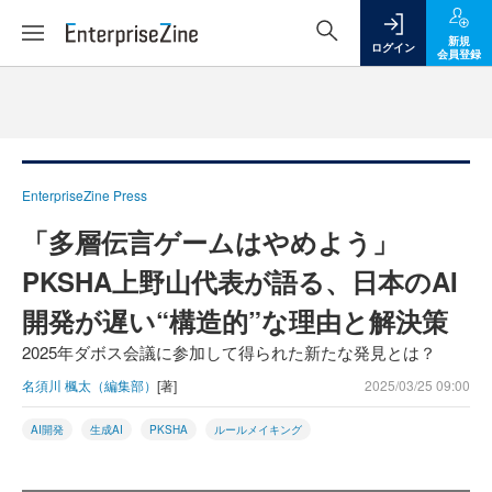
新規
ログイン
会員登録
EnterpriseZine Press
「多層伝言ゲームはやめよう」
PKSHA上野山代表が語る、日本のAI
開発が遅い“構造的”な理由と解決策
2025年ダボス会議に参加して得られた新たな発見とは？
名須川 楓太（編集部）
[著]
2025/03/25 09:00
AI開発
生成AI
PKSHA
ルールメイキング