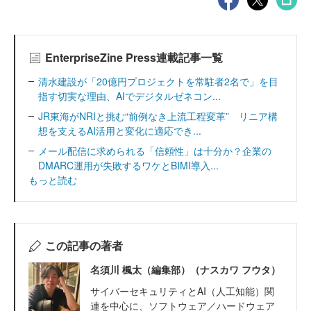
EnterpriseZine Press連載記事一覧
清水建設が「20億円プロジェクトを常駐者2名で」を目
指す切実な理由、AIでデジタルゼネコン...
JR東海がNRIと挑む“前例なき上流工程変革” リニア構
想を支えるAI活用と変化に適応でき...
メール配信に求められる「信頼性」は十分か？企業の
DMARC運用が失敗するワケとBIMI導入...
もっと読む
この記事の著者
名須川 楓太（編集部）（ナスカワ フウタ）
サイバーセキュリティとAI（人工知能）関
連を中心に、ソフトウェア／ハードウェア