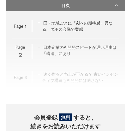
目次
国・地域ごとに「AIへの期待感」異な
Page
1
る、ダボス会議で実感
Page
日本企業のAI開発スピードが遅い理由は
2
「構造」にあり
速く作ると売上が下がる？ 古いインセン
Page
3
ティブ構造もAI開発には適さない
会員登録
すると、
無料
続きをお読みいただけます