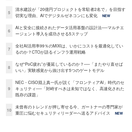
清水建設が「20億円プロジェクトを常駐者2名で」を目指す
5
切実な理由、AIでデジタルゼネコンにも変化
NEW
AIと安全に接続されたデータ活用基盤の設計法──マルチエ
6
ージェント導入を成功させる5ステップ
全社AI活用率99％のMIXIは、いかにコストを最適化してい
7
るのか？CTOが語るインフラ運用戦略
なぜ“PoC疲れ”が蔓延しているのか？──「またやり直せば
8
いい」実験感覚から抜け出す5つのゲートモデル
NEC・CISO淵上真一氏が説く「フロンティアAI」時代のセ
9
キュリティ──「対峙すべきは未知ではなく、高速化された
既存の課題」
未曾有のトレンドが押し寄せる今、ガートナーの専門家が
10
重圧に悩むセキュリティリーダーへ送るアドバイス
NEW