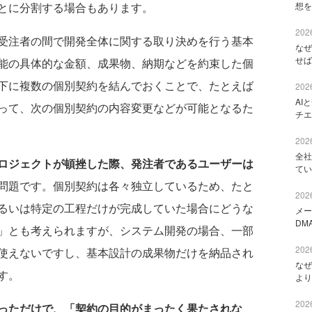
とに分割する場合もあります。
想を
2026
受注者の間で開発全体に関する取り決めを行う基本
なぜ
せば
能の具体的な金額、成果物、納期などを約束した個
下に複数の個別契約を結んでおくことで、たとえば
2026
AI
って、次の個別契約の内容変更などが可能となるた
チエ
2026
全社
ロジェクトが頓挫した際、発注者であるユーザーは
てい
問題です。個別契約は各々独立しているため、たと
2026
るいは特定の工程だけが完成していた場合にどうな
メー
DM
」とも考えられますが、システム開発の場合、一部
2026
使えないですし、基本設計の成果物だけを納品され
なぜ
す。
より
2026
っただけで、「契約の目的がまったく果たされな