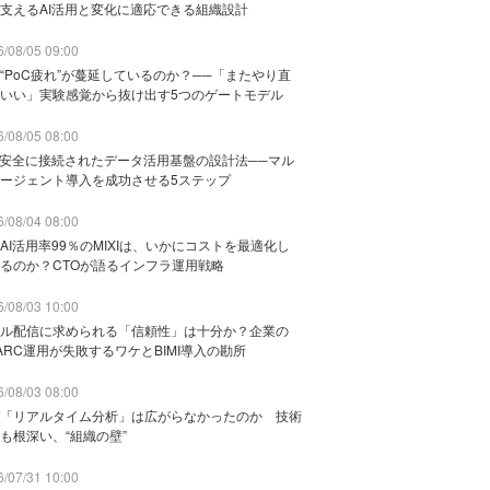
支えるAI活用と変化に適応できる組織設計
/08/05 09:00
“PoC疲れ”が蔓延しているのか？──「またやり直
いい」実験感覚から抜け出す5つのゲートモデル
/08/05 08:00
と安全に接続されたデータ活用基盤の設計法──マル
ージェント導入を成功させる5ステップ
/08/04 08:00
AI活用率99％のMIXIは、いかにコストを最適化し
るのか？CTOが語るインフラ運用戦略
/08/03 10:00
ル配信に求められる「信頼性」は十分か？企業の
ARC運用が失敗するワケとBIMI導入の勘所
/08/03 08:00
「リアルタイム分析」は広がらなかったのか 技術
も根深い、“組織の壁”
/07/31 10:00