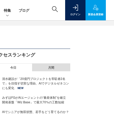
特集
ブログ
ログイン
新規
会員登録
クセスランキング
今日
月間
清水建設が「20億円プロジェクトを常駐者2名
で」を目指す切実な理由、AIでデジタルゼネコン
にも変化
NEW
みずほFGがAIエージェントの“量産体制”を確立
開発基盤「Wiz Base」で最大70%の工数短縮
AIでシニアが無双状態、若手をどう育てるのか？