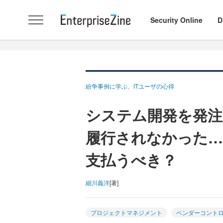
Security Online
D
紛争事例に学ぶ、ITユーザの心得
システム開発を発注
履行されなかった…
支払うべき？
細川義洋
[著]
プロジェクトマネジメント
ベンダーコント