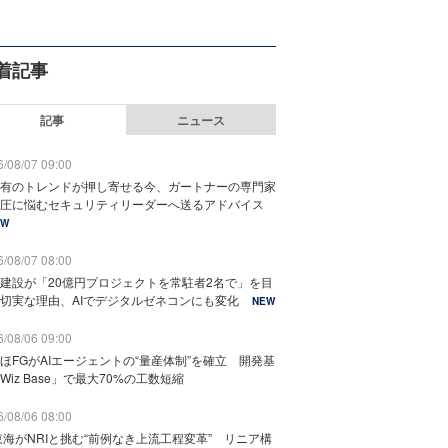
着記事
記事
ニュース
/08/07 09:00
有のトレンドが押し寄せる今、ガートナーの専門家
圧に悩むセキュリティリーダーへ送るアドバイス
EW
/08/07 08:00
建設が「20億円プロジェクトを常駐者2名で」を目
切実な理由、AIでデジタルゼネコンにも変化
NEW
/08/06 09:00
ほFGがAIエージェントの“量産体制”を確立 開発基
Wiz Base」で最大70%の工数短縮
/08/06 08:00
東海がNRIと挑む“前例なき上流工程変革” リニア構