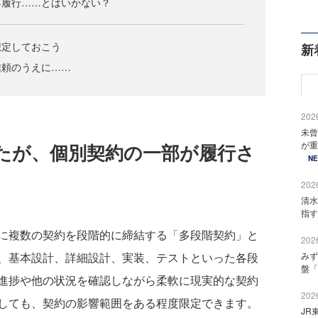
不履行……とはいかない？
想定しておこう
新
信頼のうえに……
2026
未曾
が重
たが、個別契約の一部が履行さ
N
2026
清水
指す
に複数の契約を段階的に締結する「多段階契約」と
2026
、基本設計、詳細設計、実装、テストといった各段
みず
盤「
進捗や他の状況を確認しながら柔軟に現実的な契約
2026
しても、契約の影響範囲をある程度限定できます。
JR