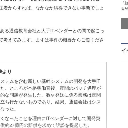
「顧
注者からすれば、なかなか納得できない事態でしょ
るA
ある通信教育会社と大手ITベンダーとの間で起こっ
て考えてみます。まずは事件の概要からご覧くださ
イ
決より
ステムを含む新しい基幹システムの開発を大手IT
した。ところが本格稼働直後、夜間のバッチ処理が
命的な問題が発生した。教材発送に係る業務は夜間
と立ち行かないものであり、結局、通信会社はシス
くなった。
くなったことを理由にITベンダーに対して開発契
償約27億円の賠償を求めて訴訟を提起した。