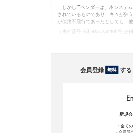
しかしITベンダーは、本システム
されているものであり、各々が独
が債務不履行であったとしても、
（事件番号 令和4年(ネ)2390号 
会員登録
する
無料
新規会
・全ての
・会員限