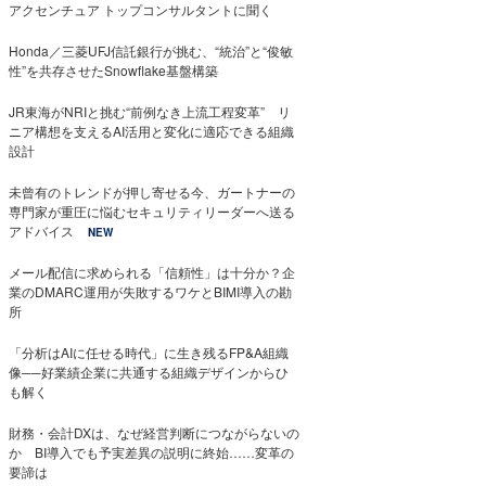
アクセンチュア トップコンサルタントに聞く
Honda／三菱UFJ信託銀行が挑む、“統治”と“俊敏
性”を共存させたSnowflake基盤構築
JR東海がNRIと挑む“前例なき上流工程変革” リ
ニア構想を支えるAI活用と変化に適応できる組織
設計
未曾有のトレンドが押し寄せる今、ガートナーの
専門家が重圧に悩むセキュリティリーダーへ送る
アドバイス
NEW
メール配信に求められる「信頼性」は十分か？企
業のDMARC運用が失敗するワケとBIMI導入の勘
所
「分析はAIに任せる時代」に生き残るFP&A組織
像──好業績企業に共通する組織デザインからひ
も解く
財務・会計DXは、なぜ経営判断につながらないの
か BI導入でも予実差異の説明に終始……変革の
要諦は