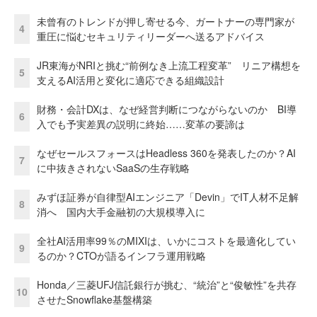
未曾有のトレンドが押し寄せる今、ガートナーの専門家が
4
重圧に悩むセキュリティリーダーへ送るアドバイス
JR東海がNRIと挑む“前例なき上流工程変革” リニア構想を
5
支えるAI活用と変化に適応できる組織設計
財務・会計DXは、なぜ経営判断につながらないのか BI導
6
入でも予実差異の説明に終始……変革の要諦は
なぜセールスフォースはHeadless 360を発表したのか？AI
7
に中抜きされないSaaSの生存戦略
みずほ証券が自律型AIエンジニア「Devin」でIT人材不足解
8
消へ 国内大手金融初の大規模導入に
全社AI活用率99％のMIXIは、いかにコストを最適化してい
9
るのか？CTOが語るインフラ運用戦略
Honda／三菱UFJ信託銀行が挑む、“統治”と“俊敏性”を共存
10
させたSnowflake基盤構築