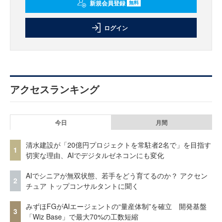
新規会員登録
無料
ログイン
アクセスランキング
今日
月間
清水建設が「20億円プロジェクトを常駐者2名で」を目指す
1
切実な理由、AIでデジタルゼネコンにも変化
AIでシニアが無双状態、若手をどう育てるのか？ アクセン
2
チュア トップコンサルタントに聞く
みずほFGがAIエージェントの“量産体制”を確立 開発基盤
3
「Wiz Base」で最大70%の工数短縮