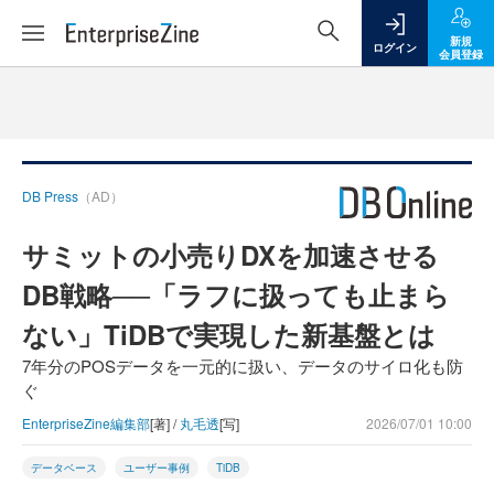
新規
ログイン
会員登録
DB Press
（AD）
サミットの小売りDXを加速させる
DB戦略──「ラフに扱っても止まら
ない」TiDBで実現した新基盤とは
7年分のPOSデータを一元的に扱い、データのサイロ化も防
ぐ
EnterpriseZine編集部
[著] /
丸毛透
[写]
2026/07/01 10:00
データベース
ユーザー事例
TiDB