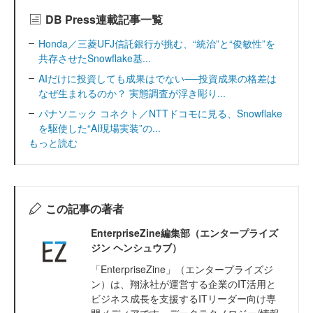
DB Press連載記事一覧
Honda／三菱UFJ信託銀行が挑む、“統治”と“俊敏性”を
共存させたSnowflake基...
AIだけに投資しても成果はでない──投資成果の格差は
なぜ生まれるのか？ 実態調査が浮き彫り...
パナソニック コネクト／NTTドコモに見る、Snowflake
を駆使した“AI現場実装”の...
もっと読む
この記事の著者
EnterpriseZine編集部（エンタープライズ
ジン ヘンシュウブ）
「EnterpriseZine」（エンタープライズジ
ン）は、翔泳社が運営する企業のIT活用と
ビジネス成長を支援するITリーダー向け専
門メディアです。データテクノロジー/情報