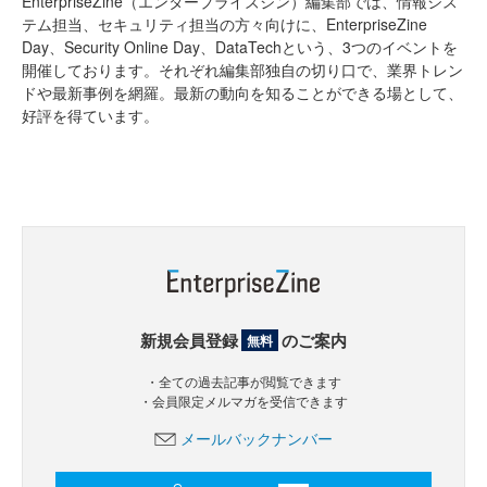
EnterpriseZine（エンタープライズジン）編集部では、情報シス
テム担当、セキュリティ担当の方々向けに、EnterpriseZine
Day、Security Online Day、DataTechという、3つのイベントを
開催しております。それぞれ編集部独自の切り口で、業界トレン
ドや最新事例を網羅。最新の動向を知ることができる場として、
好評を得ています。
新規会員登録
のご案内
無料
・全ての過去記事が閲覧できます
・会員限定メルマガを受信できます
メールバックナンバー