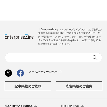
「EnterpriseZine」（エンタープライズジン）は、翔泳社が
運営する企業のIT活用とビジネス成長を支援するITリーダー
向け専門メディアです。データテクノロジー/情報セキュリ
ティ/システム運用の最新動向を中心に、企業ITに関する多
様な情報をお届けしています。
メールバックナンバー
記事掲載のご依頼
広告掲載のご案内
Security Online
DB Online