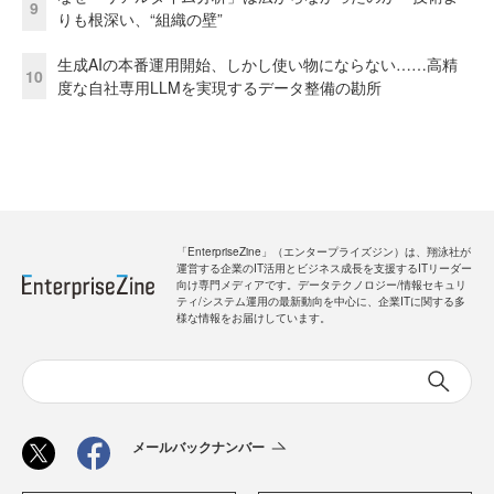
9
りも根深い、“組織の壁”
生成AIの本番運用開始、しかし使い物にならない……高精
10
度な自社専用LLMを実現するデータ整備の勘所
「EnterpriseZine」（エンタープライズジン）は、翔泳社が
運営する企業のIT活用とビジネス成長を支援するITリーダー
向け専門メディアです。データテクノロジー/情報セキュリ
ティ/システム運用の最新動向を中心に、企業ITに関する多
様な情報をお届けしています。
メールバックナンバー