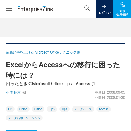
新規
ログイン
会員登録
業務効率を上げる Microsoft Officeテクニック集
ExcelからAccessへの移行に困った
時には？
困ったときのMicrosoft Office Tips - Access (1)
小濱 良恵
[著]
更新日: 2008/09/05
公開日: 2008/01/30
DB
Office
Office
Tips
Tips
データベース
Access
データ活用・ソーシャル