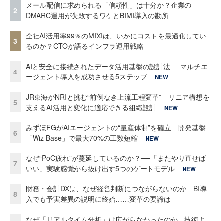
メール配信に求められる「信頼性」は十分か？企業の
2
DMARC運用が失敗するワケとBIMI導入の勘所
全社AI活用率99％のMIXIは、いかにコストを最適化してい
3
るのか？CTOが語るインフラ運用戦略
AIと安全に接続されたデータ活用基盤の設計法──マルチエ
4
ージェント導入を成功させる5ステップ
NEW
JR東海がNRIと挑む“前例なき上流工程変革” リニア構想を
5
支えるAI活用と変化に適応できる組織設計
NEW
みずほFGがAIエージェントの“量産体制”を確立 開発基盤
6
「Wiz Base」で最大70%の工数短縮
NEW
なぜ“PoC疲れ”が蔓延しているのか？──「またやり直せば
7
いい」実験感覚から抜け出す5つのゲートモデル
NEW
財務・会計DXは、なぜ経営判断につながらないのか BI導
8
入でも予実差異の説明に終始……変革の要諦は
なぜ「リアルタイム分析」は広がらなかったのか 技術よ