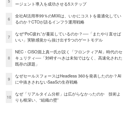
5
ージェント導入を成功させる5ステップ
全社AI活用率99％のMIXIは、いかにコストを最適化してい
6
るのか？CTOが語るインフラ運用戦略
なぜ“PoC疲れ”が蔓延しているのか？──「またやり直せば
7
いい」実験感覚から抜け出す5つのゲートモデル
NEC・CISO淵上真一氏が説く「フロンティアAI」時代のセ
8
キュリティ──「対峙すべきは未知ではなく、高速化された
既存の課題」
なぜセールスフォースはHeadless 360を発表したのか？AI
9
に中抜きされないSaaSの生存戦略
なぜ「リアルタイム分析」は広がらなかったのか 技術よ
10
りも根深い、“組織の壁”