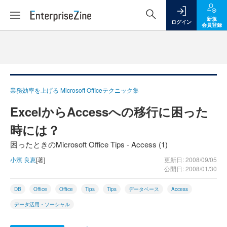
新規
ログイン
会員登録
業務効率を上げる Microsoft Officeテクニック集
ExcelからAccessへの移行に困った
時には？
困ったときのMicrosoft Office Tips - Access (1)
小濱 良恵
[著]
更新日: 2008/09/05
公開日: 2008/01/30
DB
Office
Office
Tips
Tips
データベース
Access
データ活用・ソーシャル