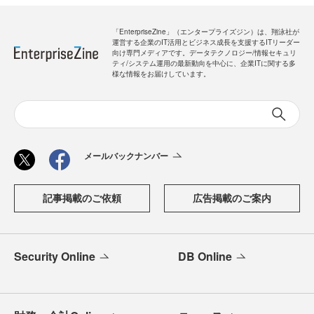
「EnterpriseZine」（エンタープライズジン）は、翔泳社が
運営する企業のIT活用とビジネス成長を支援するITリーダー
向け専門メディアです。データテクノロジー/情報セキュリ
ティ/システム運用の最新動向を中心に、企業ITに関する多
様な情報をお届けしています。
メールバックナンバー
記事掲載のご依頼
広告掲載のご案内
Security Online
DB Online