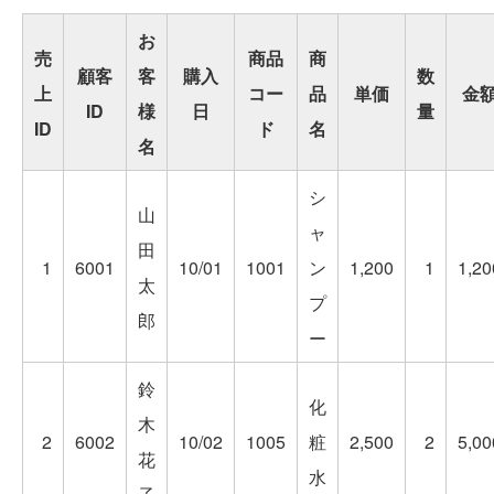
お
売
商品
商
顧客
客
購入
数
上
コー
品
単価
金
ID
様
日
量
ID
ド
名
名
シ
山
ャ
田
1
6001
10/01
1001
ン
1,200
1
1,20
太
プ
郎
ー
鈴
化
木
2
6002
10/02
1005
粧
2,500
2
5,00
花
水