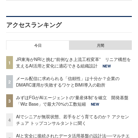
アクセスランキング
今日
月間
JR東海がNRIと挑む“前例なき上流工程変革” リニア構想を
1
支えるAI活用と変化に適応できる組織設計
NEW
メール配信に求められる「信頼性」は十分か？企業の
2
DMARC運用が失敗するワケとBIMI導入の勘所
みずほFGがAIエージェントの“量産体制”を確立 開発基盤
3
「Wiz Base」で最大70%の工数短縮
NEW
AIでシニアが無双状態、若手をどう育てるのか？ アクセン
4
チュア トップコンサルタントに聞く
AIと安全に接続されたデータ活用基盤の設計法──マルチエ