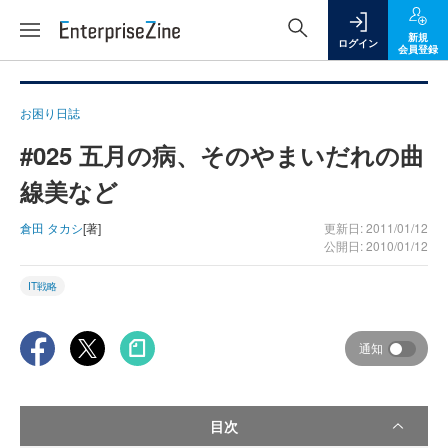
新規
ログイン
会員登録
お困り日誌
#025 五月の病、そのやまいだれの曲
線美など
倉田 タカシ
[著]
更新日: 2011/01/12
公開日: 2010/01/12
IT戦略
通知
目次