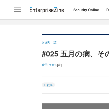
Security Online
D
お困り日誌
#025 五月の病、
倉田 タカシ
[著]
IT戦略