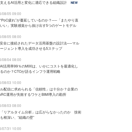
支えるAI活用と変化に適応できる組織設計
NEW
/08/05 09:00
“PoC疲れ”が蔓延しているのか？──「またやり直
いい」実験感覚から抜け出す5つのゲートモデル
/08/05 08:00
と安全に接続されたデータ活用基盤の設計法──マル
ージェント導入を成功させる5ステップ
/08/04 08:00
AI活用率99％のMIXIは、いかにコストを最適化し
るのか？CTOが語るインフラ運用戦略
/08/03 10:00
ル配信に求められる「信頼性」は十分か？企業の
ARC運用が失敗するワケとBIMI導入の勘所
/08/03 08:00
「リアルタイム分析」は広がらなかったのか 技術
も根深い、“組織の壁”
/07/31 10:00