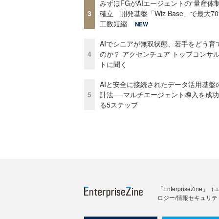
みずほFGがAIエージェントの“量産体制
3
確立 開発基盤「Wiz Base」で最大7
工数短縮
NEW
AIでシニアが無双状態、若手をどう育
4
のか？ アクセンチュア トップコンサ
トに聞く
AIと安全に接続されたデータ活用基盤
5
計法──マルチエージェント導入を成
る5ステップ
「Enterprise
ロジー/情報セキュリテ