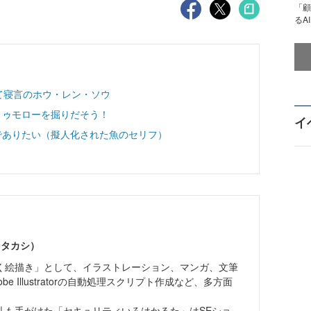
「顧
るA
べて寝言のホウ・レン・ソウ
トゥモローを掘りだそう！
イ
でありたい（擬人化された魚のセリフ）
 タカシ）
く絵描き」として、イラストレーション、マンガ、文筆
e Illustratorの自動処理スクリプト作成など、多方面
札も手がけた「セキュリティいろはかるた」はSEショ