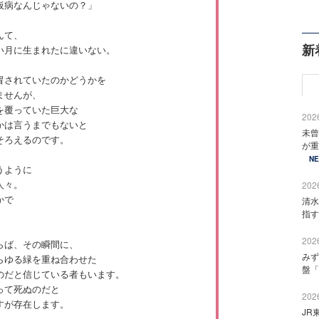
仮病なんじゃないの？」
んて、
新
い月に生まれたに違いない。
冒されていたのかどうかを
ませんが、
を覆っていた巨大な
2026
かは言うまでもないと
未曾
そろえるのです。
が重
N
うように
人々。
2026
かで
清水
。
指す
2026
らば、その瞬間に、
みず
らゆる緑を重ね合わせた
盤「
のだと信じている者もいます。
って死ぬのだと
2026
すが存在します。
JR