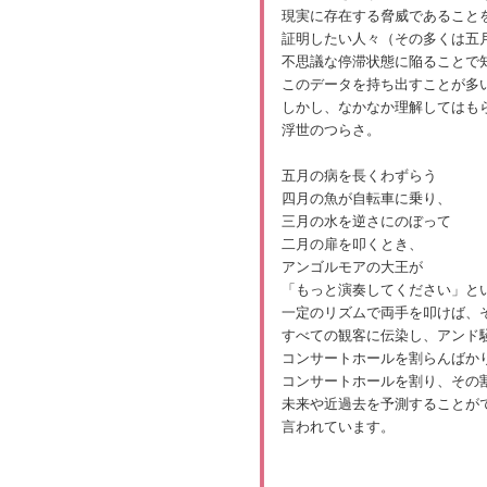
現実に存在する脅威であること
証明したい人々（その多くは五
不思議な停滞状態に陥ることで
このデータを持ち出すことが多
しかし、なかなか理解してはも
浮世のつらさ。
五月の病を長くわずらう
四月の魚が自転車に乗り、
三月の水を逆さにのぼって
二月の扉を叩くとき、
アンゴルモアの大王が
「もっと演奏してください」と
一定のリズムで両手を叩けば、
すべての観客に伝染し、アンド
コンサートホールを割らんばか
コンサートホールを割り、その
未来や近過去を予測することが
言われています。