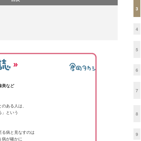
3
4
5
6
線美など
7
とのある人は、
る」という
8
至る病と見なすのは
9
う病が確かに