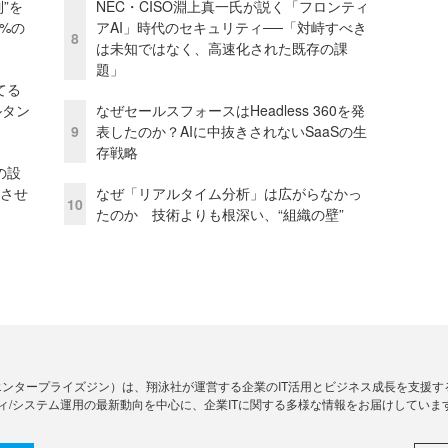
”を
NEC・CISO淵上真一氏が説く「フロンティ
0%の
アAI」時代のセキュリティ──「対峙すべき
8
は未知ではなく、高速化された既存の課
題」
てる
ルタン
なぜセールスフォースはHeadless 360を発
9
表したのか？AIに中抜きされないSaaSの生
存戦略
の設
功させ
なぜ「リアルタイム分析」は広がらなかっ
10
たのか 技術よりも根深い、“組織の壁”
Zine」（エンタープライズジン）は、翔泳社が運営する企業のIT活用とビジネス成長を支
ィ/システム運用の最新動向を中心に、企業ITに関する多様な情報をお届けしていま