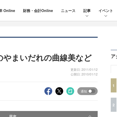
B Online
財務・会計Online
ニュース
記事
イベント
そのやまいだれの曲線美など
ア
更新日: 2011/01/12
公開日: 2010/01/12
1
通知
2
目次