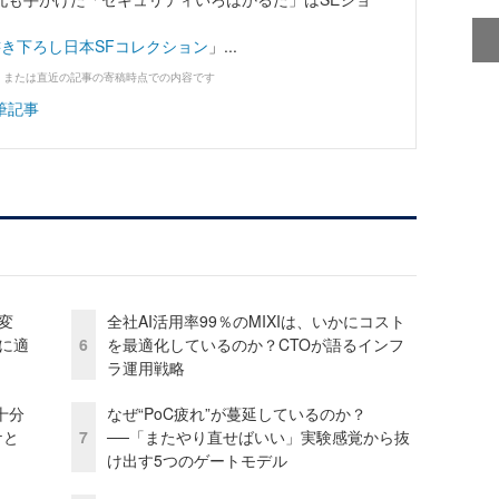
-書き下ろし日本SFコレクション
」...
、または直近の記事の寄稿時点での内容です
筆記事
変
全社AI活用率99％のMIXIは、いかにコスト
化に適
6
を最適化しているのか？CTOが語るインフ
ラ運用戦略
十分
なぜ“PoC疲れ”が蔓延しているのか？
ケと
7
──「またやり直せばいい」実験感覚から抜
け出す5つのゲートモデル