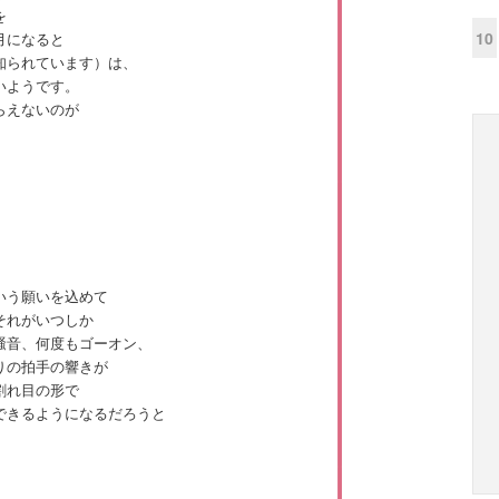
を
10
月になると
知られています）は、
いようです。
らえないのが
いう願いを込めて
それがいつしか
騒音、何度もゴーオン、
りの拍手の響きが
割れ目の形で
できるようになるだろうと