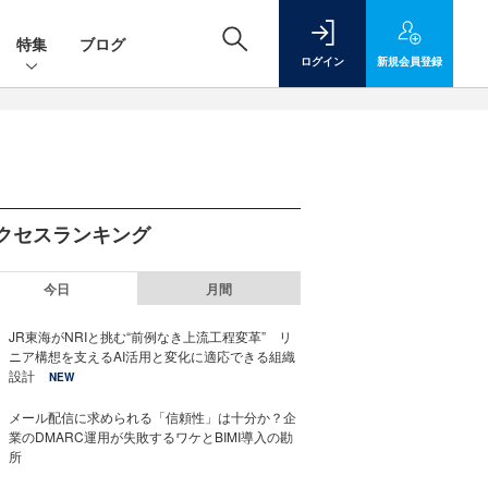
特集
ブログ
ログイン
新規
会員登録
クセスランキング
今日
月間
JR東海がNRIと挑む“前例なき上流工程変革” リ
ニア構想を支えるAI活用と変化に適応できる組織
設計
NEW
メール配信に求められる「信頼性」は十分か？企
業のDMARC運用が失敗するワケとBIMI導入の勘
所