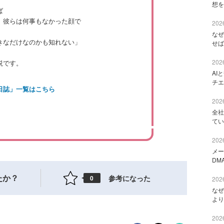
想を
ば
、彼らは何事もなかった顔で
2026
。
なぜ
きなだけなのかも知れない」
せば
2026
説です。
AI
チエ
日誌」一覧はこちら
2026
全社
てい
2026
メー
DM
たか？
参考になった
0
2026
なぜ
より
2026