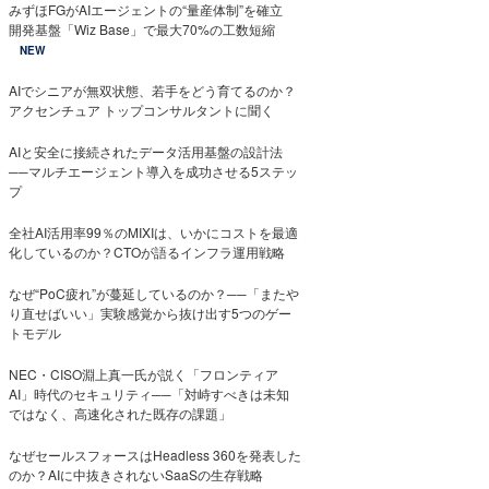
みずほFGがAIエージェントの“量産体制”を確立
開発基盤「Wiz Base」で最大70%の工数短縮
NEW
AIでシニアが無双状態、若手をどう育てるのか？
アクセンチュア トップコンサルタントに聞く
AIと安全に接続されたデータ活用基盤の設計法
──マルチエージェント導入を成功させる5ステッ
プ
全社AI活用率99％のMIXIは、いかにコストを最適
化しているのか？CTOが語るインフラ運用戦略
なぜ“PoC疲れ”が蔓延しているのか？──「またや
り直せばいい」実験感覚から抜け出す5つのゲー
トモデル
NEC・CISO淵上真一氏が説く「フロンティア
AI」時代のセキュリティ──「対峙すべきは未知
ではなく、高速化された既存の課題」
なぜセールスフォースはHeadless 360を発表した
のか？AIに中抜きされないSaaSの生存戦略