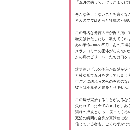
「五月の病って、けっきょくは
そんな美しくないことを言うな
きみのママはきっと牡蠣の不味
この有名な発言の主が例の病に
歴史はわたしたちに教えてくれ
あの革命の年の五月、あの広場
メランコリーの正体がなんなの
かの病のビリーバーたちは口を
迷信深いビルの施主が四階を失
奇妙な形で五月を失ってしまう
年ごとに訪れる欠落の季節のな
彼らは不思議と歳をとりません
この病が完治することがあるな
失われていた全ての五月が、あ
濃緑の津波となって戻ってくる
完治の瞬間に全身が真緑色にな
信じている者も、ごくわずかで