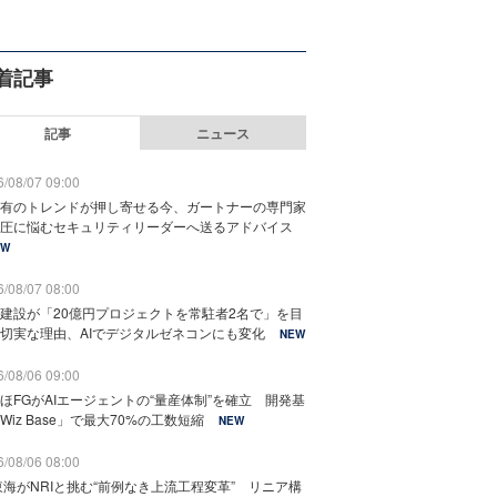
着記事
記事
ニュース
/08/07 09:00
有のトレンドが押し寄せる今、ガートナーの専門家
圧に悩むセキュリティリーダーへ送るアドバイス
EW
/08/07 08:00
建設が「20億円プロジェクトを常駐者2名で」を目
切実な理由、AIでデジタルゼネコンにも変化
NEW
/08/06 09:00
ほFGがAIエージェントの“量産体制”を確立 開発基
Wiz Base」で最大70%の工数短縮
NEW
/08/06 08:00
東海がNRIと挑む“前例なき上流工程変革” リニア構