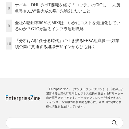
ナイキ、DHLでのIT要職を経て「ロッテ」のCIOに──丸茂
8
眞弓さんが“集大成の場”で挑戦したいこと
全社AI活用率99％のMIXIは、いかにコストを最適化してい
9
るのか？CTOが語るインフラ運用戦略
「分析はAIに任せる時代」に生き残るFP&A組織像──好業
10
績企業に共通する組織デザインからひも解く
「EnterpriseZine」（エンタープライズジン）は、翔泳社が
運営する企業のIT活用とビジネス成長を支援するITリーダー
向け専門メディアです。データテクノロジー/情報セキュリ
ティ/システム運用の最新動向を中心に、企業ITに関する多
様な情報をお届けしています。