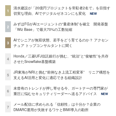
清水建設が「20億円プロジェクトを常駐者2名で」を目指す
1
切実な理由、AIでデジタルゼネコンにも変化
NEW
みずほFGがAIエージェントの“量産体制”を確立 開発基盤
2
「Wiz Base」で最大70%の工数短縮
AIでシニアが無双状態、若手をどう育てるのか？ アクセン
3
チュア トップコンサルタントに聞く
Honda／三菱UFJ信託銀行が挑む、“統治”と“俊敏性”を共存
4
させたSnowflake基盤構築
JR東海がNRIと挑む“前例なき上流工程変革” リニア構想を
5
支えるAI活用と変化に適応できる組織設計
未曾有のトレンドが押し寄せる今、ガートナーの専門家が
6
重圧に悩むセキュリティリーダーへ送るアドバイス
NEW
メール配信に求められる「信頼性」は十分か？企業の
7
DMARC運用が失敗するワケとBIMI導入の勘所