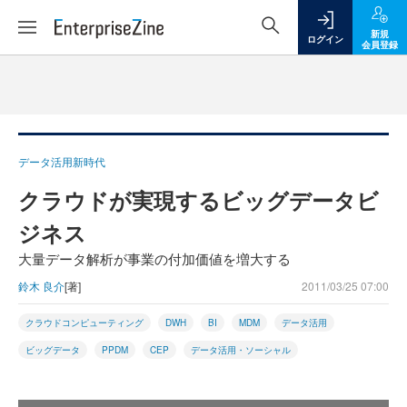
新規
ログイン
会員登録
データ活用新時代
クラウドが実現するビッグデータビ
ジネス
大量データ解析が事業の付加価値を増大する
鈴木 良介
[著]
2011/03/25 07:00
クラウドコンピューティング
DWH
BI
MDM
データ活用
ビッグデータ
PPDM
CEP
データ活用・ソーシャル