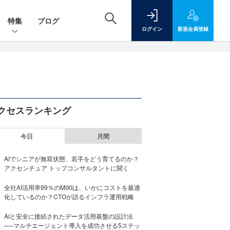
特集
ブログ
ログイン
新規
会員登録
クセスランキング
今日
月間
AIでシニアが無双状態、若手をどう育てるのか？
アクセンチュア トップコンサルタントに聞く
全社AI活用率99％のMIXIは、いかにコストを最適
化しているのか？CTOが語るインフラ運用戦略
AIと安全に接続されたデータ活用基盤の設計法
──マルチエージェント導入を成功させる5ステッ