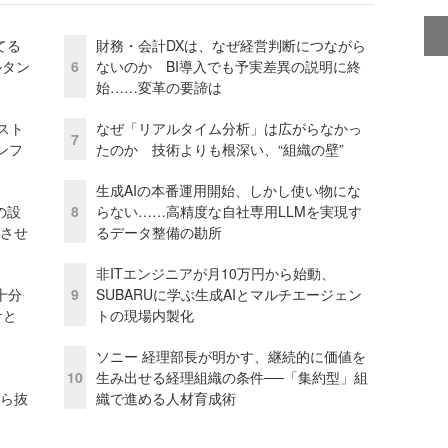
てる
財務・会計DXは、なぜ経営判断につながら
ルタン
6
ないのか BI導入でも予実差異の説明に終
始……変革の要諦は
コスト
なぜ「リアルタイム分析」は広がらなかっ
7
ンフ
たのか 技術よりも根深い、“組織の壁”
生成AIの本番運用開始、しかし使い物にな
の設
8
らない……高精度な自社専用LLMを実現す
功させ
るデータ整備の勘所
非ITエンジニアが月10万円から始動、
十分
9
SUBARUに学ぶ生成AIとマルチエージェン
ケと
トの現場内製化
ソニー 経理部長が明かす、継続的に価値を
10
生み出せる経理組織の条件──「集約型」組
から抜
織で進める人材育成術