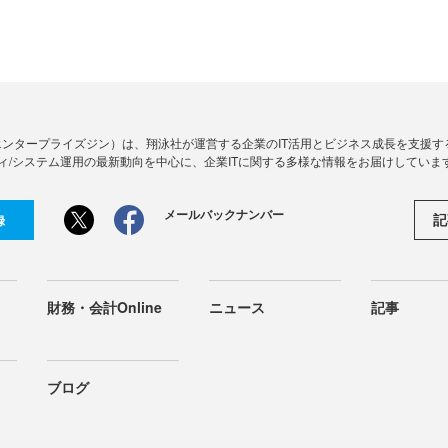
Zine」（エンタープライズジン）は、翔泳社が運営する企業のIT活用とビジネス成長を支
ィ/システム運用の最新動向を中心に、企業ITに関する多様な情報をお届けしていま
メールバックナンバー
記
録
財務・会計Online
ニュース
記事
ブログ