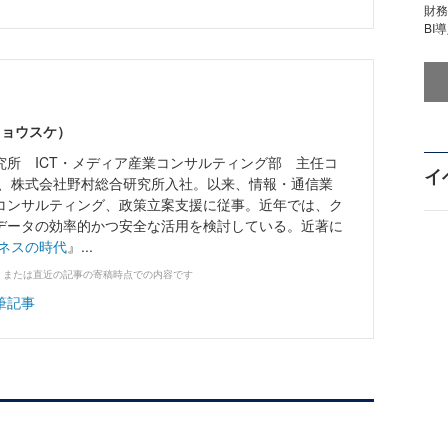
財
BI
リョウスケ）
究所 ICT・メディア産業コンサルティング部 主任コ
イ
4年、株式会社野村総合研究所入社。以来、情報・通信業
コンサルティング、政策立案支援に従事。近年では、ク
データの効率的かつ安全な活用を検討している。近著に
ネスの時代
』...
、または直近の記事の寄稿時点での内容です
筆記事