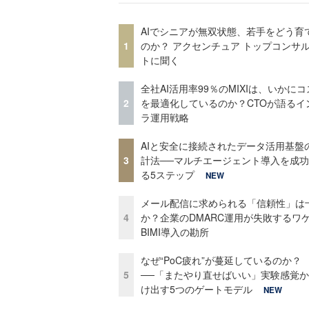
AIでシニアが無双状態、若手をどう育
1
のか？ アクセンチュア トップコンサ
トに聞く
全社AI活用率99％のMIXIは、いかに
2
を最適化しているのか？CTOが語るイ
ラ運用戦略
AIと安全に接続されたデータ活用基盤
3
計法──マルチエージェント導入を成
る5ステップ
NEW
メール配信に求められる「信頼性」は
4
か？企業のDMARC運用が失敗するワ
BIMI導入の勘所
なぜ“PoC疲れ”が蔓延しているのか？
5
──「またやり直せばいい」実験感覚
け出す5つのゲートモデル
NEW