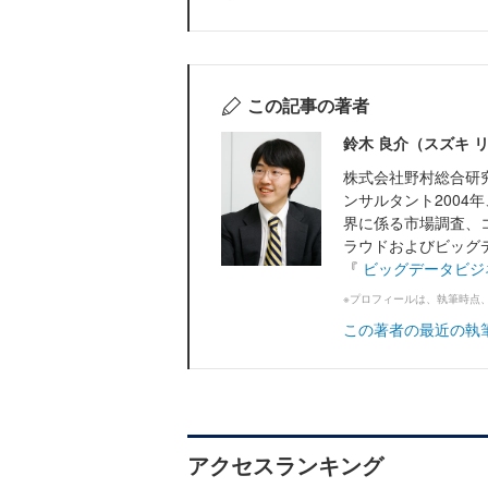
この記事の著者
鈴木 良介（スズキ 
株式会社野村総合研
ンサルタント200
界に係る市場調査、
ラウドおよびビッグ
『
ビッグデータビジ
※プロフィールは、執筆時点
この著者の最近の執
アクセスランキング