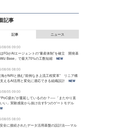
着記事
記事
ニュース
/08/06 09:00
ほFGがAIエージェントの“量産体制”を確立 開発基
Wiz Base」で最大70%の工数短縮
NEW
/08/06 08:00
東海がNRIと挑む“前例なき上流工程変革” リニア構
支えるAI活用と変化に適応できる組織設計
NEW
/08/05 09:00
“PoC疲れ”が蔓延しているのか？──「またやり直
いい」実験感覚から抜け出す5つのゲートモデル
EW
/08/05 08:00
と安全に接続されたデータ活用基盤の設計法──マル