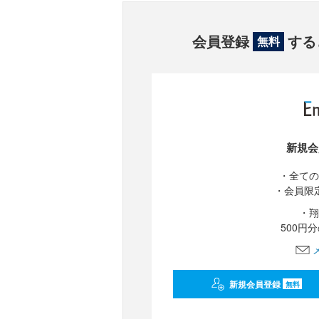
会員登録
する
無料
新規会
・全ての
・会員限
・翔
500円
新規会員登録
無料