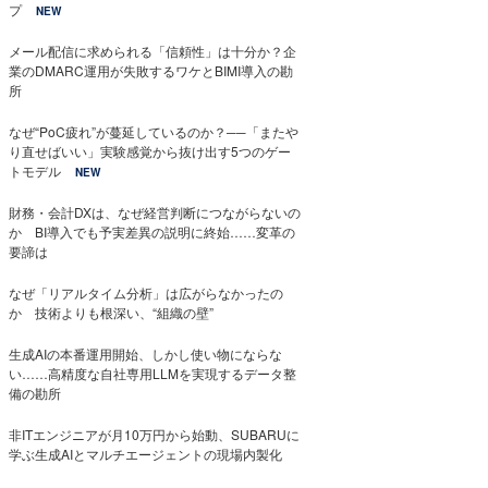
プ
NEW
メール配信に求められる「信頼性」は十分か？企
業のDMARC運用が失敗するワケとBIMI導入の勘
所
なぜ“PoC疲れ”が蔓延しているのか？──「またや
り直せばいい」実験感覚から抜け出す5つのゲー
トモデル
NEW
財務・会計DXは、なぜ経営判断につながらないの
か BI導入でも予実差異の説明に終始……変革の
要諦は
なぜ「リアルタイム分析」は広がらなかったの
か 技術よりも根深い、“組織の壁”
生成AIの本番運用開始、しかし使い物にならな
い……高精度な自社専用LLMを実現するデータ整
備の勘所
非ITエンジニアが月10万円から始動、SUBARUに
学ぶ生成AIとマルチエージェントの現場内製化