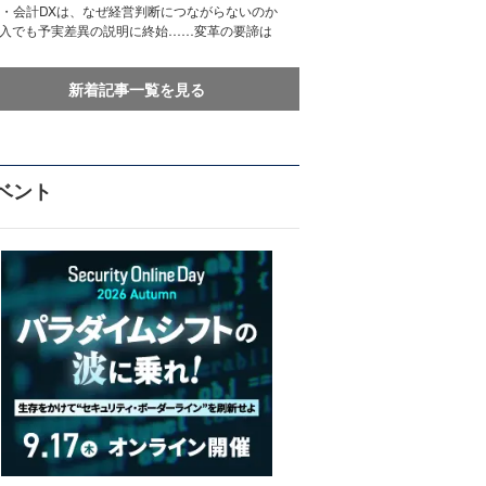
務・会計DXは、なぜ経営判断につながらないのか
導入でも予実差異の説明に終始……変革の要諦は
新着記事一覧を見る
ベント