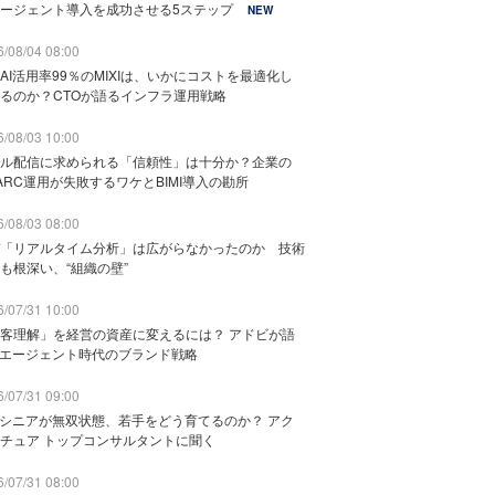
ージェント導入を成功させる5ステップ
NEW
/08/04 08:00
AI活用率99％のMIXIは、いかにコストを最適化し
るのか？CTOが語るインフラ運用戦略
/08/03 10:00
ル配信に求められる「信頼性」は十分か？企業の
ARC運用が失敗するワケとBIMI導入の勘所
/08/03 08:00
「リアルタイム分析」は広がらなかったのか 技術
も根深い、“組織の壁”
/07/31 10:00
客理解」を経営の資産に変えるには？ アドビが語
Iエージェント時代のブランド戦略
/07/31 09:00
でシニアが無双状態、若手をどう育てるのか？ アク
チュア トップコンサルタントに聞く
/07/31 08:00