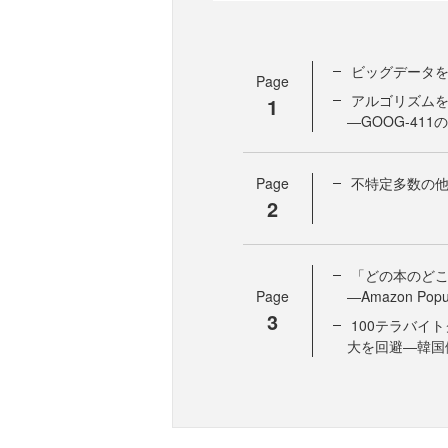
ビッグデータを
Page
アルゴリズム
1
―GOOG-411
Page
不特定多数の他者の
2
「どの本のど
Page
―Amazon Popu
3
100テラバイ
大を回避―韓国