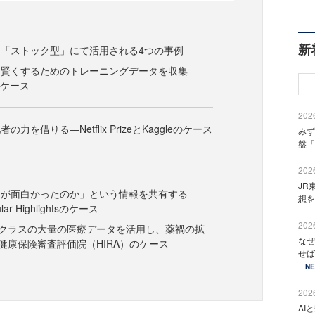
新
「ストック型」にて活用される4つの事例
を賢くするためのトレーニングデータを収集
のケース
2026
力を借りる―Netflix PrizeとKaggleのケース
みず
盤「
2026
JR
こが面白かったのか」という情報を共有する
想を
lar Highlightsのケース
2026
トクラスの大量の医療データを活用し、薬禍の拡
なぜ
健康保険審査評価院（HIRA）のケース
せば
N
2026
AI