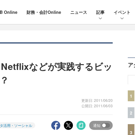
B Online
財務・会計Online
ニュース
記事
イベント
n、Netflixなどが実践するビッ
ア
？
1
更新日: 2011/06/20
公開日: 2011/06/03
2
タ活用・ソーシャル
通知
3