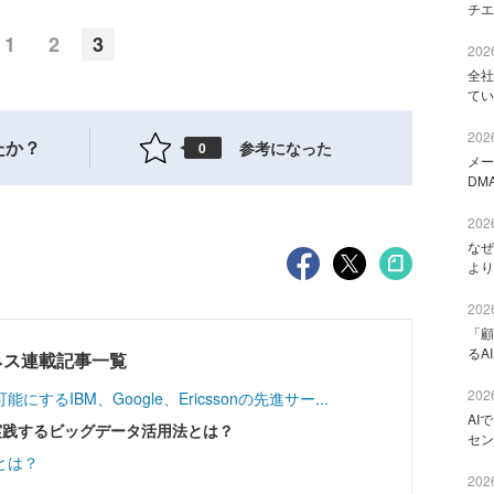
チエ
1
2
3
2026
全社
てい
2026
たか？
参考になった
0
メー
DM
2026
なぜ
より
2026
「顧
るA
ネス連載記事一覧
2026
るIBM、Google、Ericssonの先進サー...
AI
xなどが実践するビッグデータ活用法とは？
セン
とは？
2026