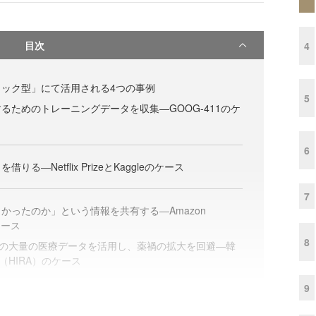
目次
4
ック型」にて活用される4つの事例
5
るためのトレーニングデータを収集―GOOG-411のケ
6
る―Netflix PrizeとKaggleのケース
7
かったのか」という情報を共有する―Amazon
のケース
8
スの大量の医療データを活用し、薬禍の拡大を回避―韓
HIRA）のケース
9