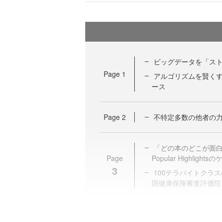
ビッグデータを「スト
Page
1
アルゴリズムを賢くす
ース
Page
2
不特定多数の他者の力を借り
「どの本のどこが面白
Page
Popular Highlights
3
100テラバイトクラ
国健康保険審査評価院（