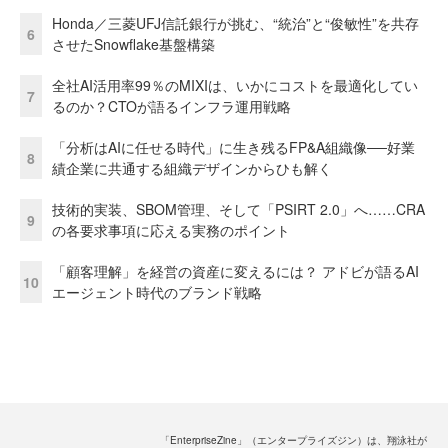
Honda／三菱UFJ信託銀行が挑む、“統治”と“俊敏性”を共存
6
させたSnowflake基盤構築
全社AI活用率99％のMIXIは、いかにコストを最適化してい
7
るのか？CTOが語るインフラ運用戦略
「分析はAIに任せる時代」に生き残るFP&A組織像──好業
8
績企業に共通する組織デザインからひも解く
技術的実装、SBOM管理、そして「PSIRT 2.0」へ……CRA
9
の各要求事項に応える実務のポイント
「顧客理解」を経営の資産に変えるには？ アドビが語るAI
10
エージェント時代のブランド戦略
「EnterpriseZine」（エンタープライズジン）は、翔泳社が