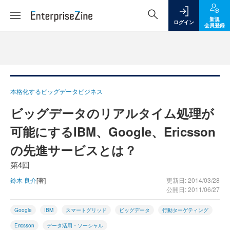
新規
ログイン
会員登録
本格化するビッグデータビジネス
ビッグデータのリアルタイム処理が
可能にするIBM、Google、Ericsson
の先進サービスとは？
第4回
鈴木 良介
[著]
更新日: 2014/03/28
公開日: 2011/06/27
Google
IBM
スマートグリッド
ビッグデータ
行動ターゲティング
Ericsson
データ活用・ソーシャル