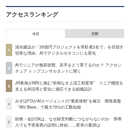
アクセスランキング
今日
月間
清水建設が「20億円プロジェクトを常駐者2名で」を目指す
1
切実な理由、AIでデジタルゼネコンにも変化
AIでシニアが無双状態、若手をどう育てるのか？ アクセン
2
チュア トップコンサルタントに聞く
JR東海がNRIと挑む“前例なき上流工程変革” リニア構想を
3
支えるAI活用と変化に適応できる組織設計
みずほFGがAIエージェントの“量産体制”を確立 開発基盤
4
「Wiz Base」で最大70%の工数短縮
財務・会計DXは、なぜ経営判断につながらないのか BI導
5
入でも予実差異の説明に終始……変革の要諦は