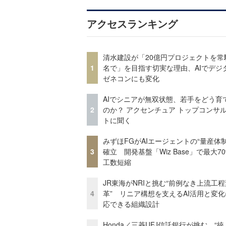
アクセスランキング
清水建設が「20億円プロジェクトを常
1
名で」を目指す切実な理由、AIでデジ
ゼネコンにも変化
AIでシニアが無双状態、若手をどう育
2
のか？ アクセンチュア トップコンサ
トに聞く
みずほFGがAIエージェントの“量産体制
3
確立 開発基盤「Wiz Base」で最大7
工数短縮
JR東海がNRIと挑む“前例なき上流工程
4
革” リニア構想を支えるAI活用と変
応できる組織設計
Honda／三菱UFJ信託銀行が挑む、“統