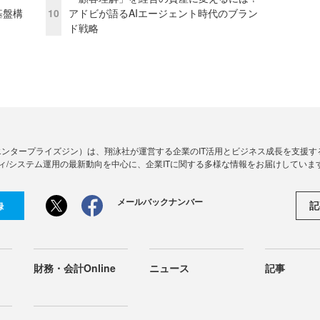
e基盤構
10
アドビが語るAIエージェント時代のブラン
ド戦略
Zine」（エンタープライズジン）は、翔泳社が運営する企業のIT活用とビジネス成長を支
ィ/システム運用の最新動向を中心に、企業ITに関する多様な情報をお届けしていま
メールバックナンバー
記
録
財務・会計Online
ニュース
記事