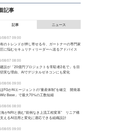
着記事
記事
ニュース
/08/07 09:00
有のトレンドが押し寄せる今、ガートナーの専門家
圧に悩むセキュリティリーダーへ送るアドバイス
/08/07 08:00
建設が「20億円プロジェクトを常駐者2名で」を目
切実な理由、AIでデジタルゼネコンにも変化
/08/06 09:00
ほFGがAIエージェントの“量産体制”を確立 開発基
Wiz Base」で最大70%の工数短縮
/08/06 08:00
東海がNRIと挑む“前例なき上流工程変革” リニア構
支えるAI活用と変化に適応できる組織設計
/08/05 09:00