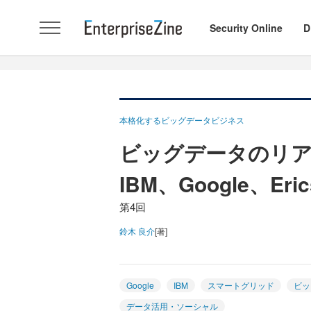
Security Online
D
本格化するビッグデータビジネス
ビッグデータのリ
IBM、Google、E
第4回
鈴木 良介
[著]
Google
IBM
スマートグリッド
ビッ
データ活用・ソーシャル