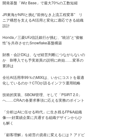
開発基盤「Wiz Base」で最大70%の工数短縮
JR東海がNRIと挑む“前例なき上流工程変革” リ
ニア構想を支えるAI活用と変化に適応できる組織
設計
Honda／三菱UFJ信託銀行が挑む、“統治”と“俊敏
性”を共存させたSnowflake基盤構築
財務・会計DXは、なぜ経営判断につながらないの
か BI導入でも予実差異の説明に終始……変革の
要諦は
全社AI活用率99％のMIXIは、いかにコストを最適
化しているのか？CTOが語るインフラ運用戦略
技術的実装、SBOM管理、そして「PSIRT 2.0」
へ……CRAの各要求事項に応える実務のポイント
「分析はAIに任せる時代」に生き残るFP&A組織
像──好業績企業に共通する組織デザインからひ
も解く
「顧客理解」を経営の資産に変えるには？ アドビ