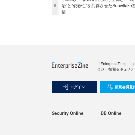
5
治”と“俊敏性”を共存させたSnowflak
築
「Enterprise
ロジー/情報セキュリテ
ログイン
新規会員登
Security Online
DB Online