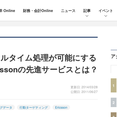
B Online
財務・会計Online
ニュース
記事
イベント
アルタイム処理が可能にする
ア
ricssonの先進サービスとは？
1
更新日: 2014/03/28
公開日: 2011/06/27
2
グデータ
行動ターゲティング
Ericsson
3