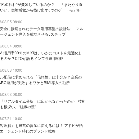
“PoC疲れ”が蔓延しているのか？──「またやり直
いい」実験感覚から抜け出す5つのゲートモデル
/08/05 08:00
と安全に接続されたデータ活用基盤の設計法──マル
ージェント導入を成功させる5ステップ
/08/04 08:00
AI活用率99％のMIXIは、いかにコストを最適化し
るのか？CTOが語るインフラ運用戦略
/08/03 10:00
ル配信に求められる「信頼性」は十分か？企業の
ARC運用が失敗するワケとBIMI導入の勘所
/08/03 08:00
「リアルタイム分析」は広がらなかったのか 技術
も根深い、“組織の壁”
/07/31 10:00
客理解」を経営の資産に変えるには？ アドビが語
Iエージェント時代のブランド戦略