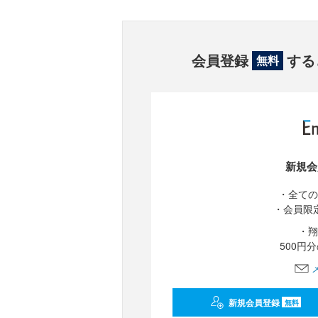
会員登録
する
無料
新規会
・全ての
・会員限
・翔
500円
新規会員登録
無料