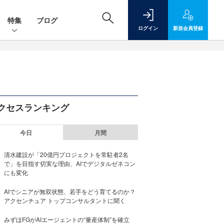
特集
ブログ
ログイン
新規
会員登録
クセスランキング
今日
月間
清水建設が「20億円プロジェクトを常駐者2名
で」を目指す切実な理由、AIでデジタルゼネコン
にも変化
AIでシニアが無双状態、若手をどう育てるのか？
アクセンチュア トップコンサルタントに聞く
みずほFGがAIエージェントの“量産体制”を確立