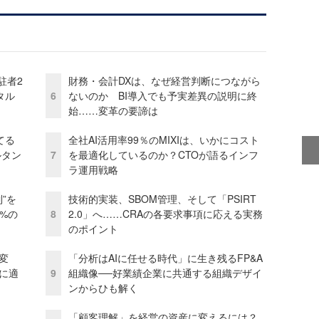
駐者2
財務・会計DXは、なぜ経営判断につながら
タル
6
ないのか BI導入でも予実差異の説明に終
始……変革の要諦は
てる
全社AI活用率99％のMIXIは、いかにコスト
ルタン
7
を最適化しているのか？CTOが語るインフ
ラ運用戦略
”を
技術的実装、SBOM管理、そして「PSIRT
0%の
8
2.0」へ……CRAの各要求事項に応える実務
のポイント
変
「分析はAIに任せる時代」に生き残るFP&A
化に適
9
組織像──好業績企業に共通する組織デザイ
ンからひも解く
「顧客理解」を経営の資産に変えるには？