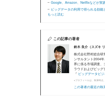
Google、Amazon、Netflix
ビッグデータの利用で得られる効能
もっと読む
この記事の著者
鈴木 良介（スズキ 
株式会社野村総合研
ンサルタント200
界に係る市場調査、
ラウドおよびビッグ
『
ビッグデータビジ
※プロフィールは、執筆時点
この著者の最近の執