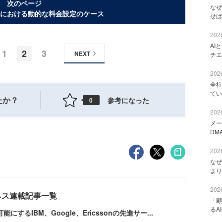
次のページ
なぜ
における動的な料金設定のケース
せば
2026
AI
1
2
3
NEXT
チエ
2026
全社
てい
たか？
参考になった
0
2026
メー
DM
2026
なぜ
より
2026
ネス連載記事一覧
「顧
るA
るIBM、Google、Ericssonの先進サー...