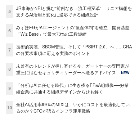
JR東海がNRIと挑む“前例なき上流工程変革” リニア構想を
5
支えるAI活用と変化に適応できる組織設計
みずほFGがAIエージェントの“量産体制”を確立 開発基盤
6
「Wiz Base」で最大70%の工数短縮
技術的実装、SBOM管理、そして「PSIRT 2.0」へ……CRA
7
の各要求事項に応える実務のポイント
未曾有のトレンドが押し寄せる今、ガートナーの専門家が
8
重圧に悩むセキュリティリーダーへ送るアドバイス
NEW
「分析はAIに任せる時代」に生き残るFP&A組織像──好業
9
績企業に共通する組織デザインからひも解く
全社AI活用率99％のMIXIは、いかにコストを最適化してい
10
るのか？CTOが語るインフラ運用戦略