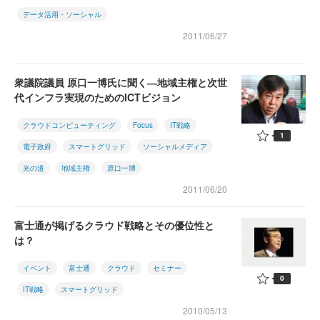
データ活用・ソーシャル
2011/06/27
衆議院議員 原口一博氏に聞く―地域主権と次世
代インフラ実現のためのICTビジョン
クラウドコンピューティング
Focus
IT戦略
1
電子政府
スマートグリッド
ソーシャルメディア
光の道
地域主権
原口一博
2011/06/20
富士通が掲げるクラウド戦略とその優位性と
は？
イベント
富士通
クラウド
セミナー
0
IT戦略
スマートグリッド
2010/05/13