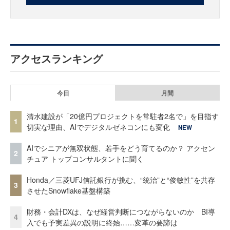
アクセスランキング
今日
月間
清水建設が「20億円プロジェクトを常駐者2名で」を目指す
1
切実な理由、AIでデジタルゼネコンにも変化
NEW
AIでシニアが無双状態、若手をどう育てるのか？ アクセン
2
チュア トップコンサルタントに聞く
Honda／三菱UFJ信託銀行が挑む、“統治”と“俊敏性”を共存
3
させたSnowflake基盤構築
財務・会計DXは、なぜ経営判断につながらないのか BI導
4
入でも予実差異の説明に終始……変革の要諦は