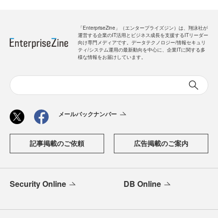
「EnterpriseZine」（エンタープライズジン）は、翔泳社が
運営する企業のIT活用とビジネス成長を支援するITリーダー
向け専門メディアです。データテクノロジー/情報セキュリ
ティ/システム運用の最新動向を中心に、企業ITに関する多
様な情報をお届けしています。
メールバックナンバー
記事掲載のご依頼
広告掲載のご案内
Security Online
DB Online