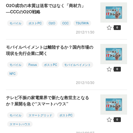
O2O成功の本質は送客ではなく「商材力」
―CCCのO2O戦略
モバイル
ポストPC
O2O
CCC
TSUTAYA
0
2012/11/30
モバイルペイメントは離陸するか？国内市場の
現状を先行企業に聞く
モバイル
Focus
ポストPC
モバイルペイメント
0
NFC
2012/10/30
テレビ不振の家電業界で新たな救世主となる
か？展開を急ぐ“スマートハウス”
モバイル
スマートグリッド
ポストPC
0
スマートハウス
2012/09/27