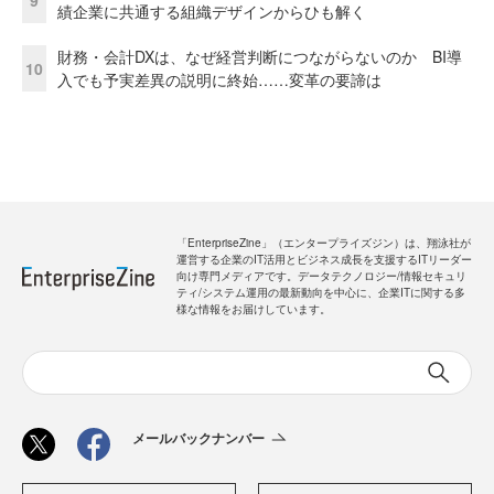
績企業に共通する組織デザインからひも解く
財務・会計DXは、なぜ経営判断につながらないのか BI導
10
入でも予実差異の説明に終始……変革の要諦は
「EnterpriseZine」（エンタープライズジン）は、翔泳社が
運営する企業のIT活用とビジネス成長を支援するITリーダー
向け専門メディアです。データテクノロジー/情報セキュリ
ティ/システム運用の最新動向を中心に、企業ITに関する多
様な情報をお届けしています。
メールバックナンバー