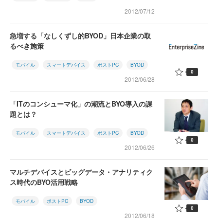
2012/07/12
急増する「なしくずし的BYOD」日本企業の取
るべき施策
モバイル
スマートデバイス
ポストPC
BYOD
0
2012/06/28
「ITのコンシューマ化」の潮流とBYO導入の課
題とは？
モバイル
スマートデバイス
ポストPC
BYOD
0
2012/06/26
マルチデバイスとビッグデータ・アナリティク
ス時代のBYO活用戦略
モバイル
ポストPC
BYOD
0
2012/06/18