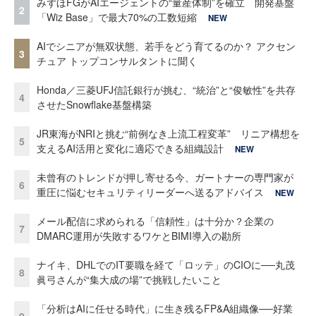
みずほFGがAIエージェントの“量産体制”を確立 開発基盤
2
「Wiz Base」で最大70%の工数短縮
NEW
AIでシニアが無双状態、若手をどう育てるのか？ アクセン
3
チュア トップコンサルタントに聞く
Honda／三菱UFJ信託銀行が挑む、“統治”と“俊敏性”を共存
4
させたSnowflake基盤構築
JR東海がNRIと挑む“前例なき上流工程変革” リニア構想を
5
支えるAI活用と変化に適応できる組織設計
NEW
未曾有のトレンドが押し寄せる今、ガートナーの専門家が
6
重圧に悩むセキュリティリーダーへ送るアドバイス
NEW
メール配信に求められる「信頼性」は十分か？企業の
7
DMARC運用が失敗するワケとBIMI導入の勘所
ナイキ、DHLでのIT要職を経て「ロッテ」のCIOに──丸茂
8
眞弓さんが“集大成の場”で挑戦したいこと
「分析はAIに任せる時代」に生き残るFP&A組織像──好業
9