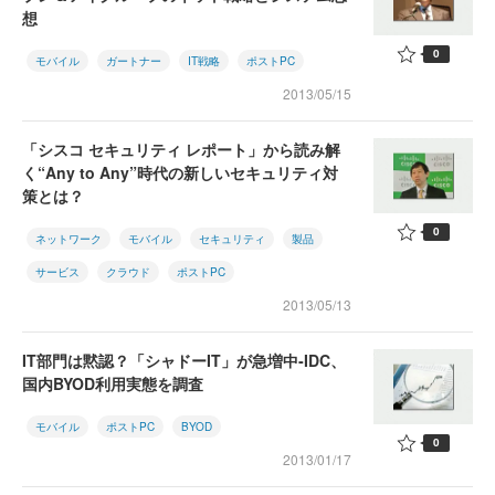
想
0
モバイル
ガートナー
IT戦略
ポストPC
2013/05/15
「シスコ セキュリティ レポート」から読み解
く“Any to Any”時代の新しいセキュリティ対
策とは？
0
ネットワーク
モバイル
セキュリティ
製品
サービス
クラウド
ポストPC
2013/05/13
IT部門は黙認？「シャドーIT」が急増中‐IDC、
国内BYOD利用実態を調査
モバイル
ポストPC
BYOD
0
2013/01/17