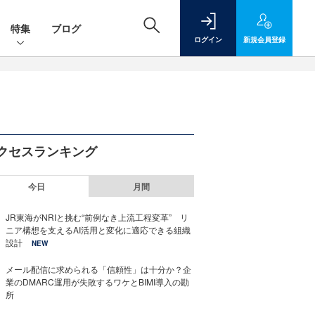
特集
ブログ
ログイン
新規
会員登録
クセスランキング
今日
月間
JR東海がNRIと挑む“前例なき上流工程変革” リ
ニア構想を支えるAI活用と変化に適応できる組織
設計
NEW
メール配信に求められる「信頼性」は十分か？企
業のDMARC運用が失敗するワケとBIMI導入の勘
所