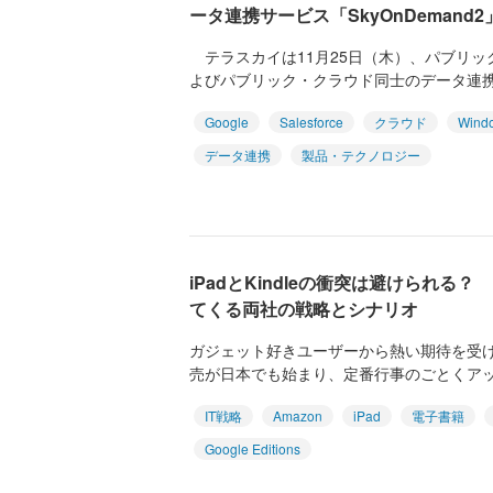
ータ連携サービス「SkyOnDemand
テラスカイは11月25日（木）、パブリッ
よびパブリック・クラウド同士のデータ連携を
Google
Salesforce
クラウド
Wind
データ連携
製品・テクノロジー
iPadとKindleの衝突は避けられ
てくる両社の戦略とシナリオ
ガジェット好きユーザーから熱い期待を受けてい
売が日本でも始まり、定番行事のごとくアップ
IT戦略
Amazon
iPad
電子書籍
Google Editions