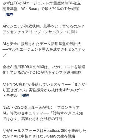
みずほFGがAIエージェントの“量産体制”を確立
開発基盤「Wiz Base」で最大70%の工数短縮
NEW
AIでシニアが無双状態、若手をどう育てるのか？
アクセンチュア トップコンサルタントに聞く
AIと安全に接続されたデータ活用基盤の設計法
──マルチエージェント導入を成功させる5ステッ
プ
全社AI活用率99％のMIXIは、いかにコストを最適
化しているのか？CTOが語るインフラ運用戦略
なぜ“PoC疲れ”が蔓延しているのか？──「またや
り直せばいい」実験感覚から抜け出す5つのゲー
トモデル
NEW
NEC・CISO淵上真一氏が説く「フロンティア
AI」時代のセキュリティ──「対峙すべきは未知
ではなく、高速化された既存の課題」
なぜセールスフォースはHeadless 360を発表した
のか？AIに中抜きされないSaaSの生存戦略