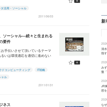
0
ータ活用・ソーシャル
2011/06/03
新
、ソーシャル―続々と生まれる
の要件
2026
清水
にお手伝いさせて頂いているテーマ
指す
あるいは環境適応を適切に進めない
2026
0
みず
ウドコンピューティング
IT戦略
盤「
シャル
2026
2011/01/31
JR
想を
2026
ジネス
なぜ