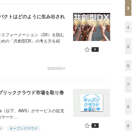
3
パクトはどのように生み出され
4
スフォーメーション（DX）を阻む
めの「共創型DX」の考え方を紹
5
0
6
2020/05/01
7
パブリッククラウド市場を取り巻
8
rvices（以下、AWS）がサービスの拡充
ーケ...
9
0
n
オープンクラウド