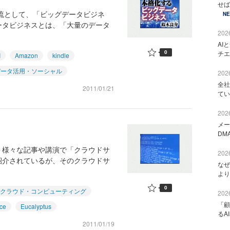
せば
潮流として、「ビッグデータビジネ
N
ータビジネスとは、「大量のデータ
2026
AI
0
チエ
I
Amazon
kindle
データ活用・ソーシャル
2026
全社
2011/01/21
てい
2026
メー
DM
。様々な記事や講演で「クラウドサ
2026
紹介されているが、そのクラウドサ
なぜ
より
0
クラウド・コンピューティング
2026
「顧
ce
Eucalyptus
るA
2011/01/19