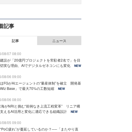
着記事
記事
ニュース
/08/07 08:00
建設が「20億円プロジェクトを常駐者2名で」を目
切実な理由、AIでデジタルゼネコンにも変化
NEW
/08/06 09:00
ほFGがAIエージェントの“量産体制”を確立 開発基
Wiz Base」で最大70%の工数短縮
NEW
/08/06 08:00
東海がNRIと挑む“前例なき上流工程変革” リニア構
支えるAI活用と変化に適応できる組織設計
NEW
/08/05 09:00
“PoC疲れ”が蔓延しているのか？──「またやり直