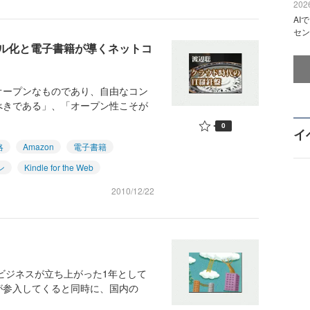
2026
AI
セン
ル化と電子書籍が導くネットコ
オープンなものであり、自由なコン
べきである」、「オープン性こそが
0
イ
略
Amazon
電子書籍
ン
Kindle for the Web
2010/12/22
ドビジネスが立ち上がった1年として
が参入してくると同時に、国内の