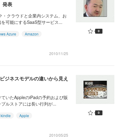
2」発表
ク・クラウドと企業内システム、お
可能にするSaaS型サービス...
0
ows Azure
Amazon
2010/11/25
る？ ビジネスモデルの違いから見え
たAppleのiPadの予約および販
ルストアには長い行列が...
0
kindle
Apple
2010/05/25