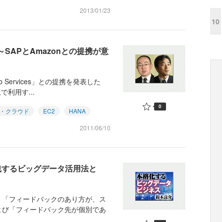
2013/01/23
10
SAPとAmazonとの提携が意
 Services」との提携を発表した
で利用す...
0
・クラウド
EC2
HANA
2011/06/10
どが実践するビッグデータ活用法と
、「フィードバックのあり方が、ス
よび「フィードバック先が個別であ