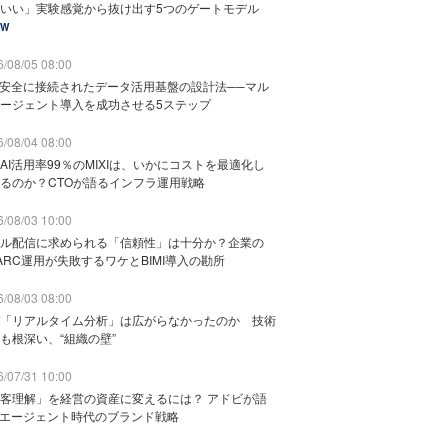
いい」実験感覚から抜け出す5つのゲートモデル
EW
/08/05 08:00
と安全に接続されたデータ活用基盤の設計法──マル
ージェント導入を成功させる5ステップ
/08/04 08:00
AI活用率99％のMIXIは、いかにコストを最適化し
るのか？CTOが語るインフラ運用戦略
/08/03 10:00
ル配信に求められる「信頼性」は十分か？企業の
ARC運用が失敗するワケとBIMI導入の勘所
/08/03 08:00
「リアルタイム分析」は広がらなかったのか 技術
も根深い、“組織の壁”
/07/31 10:00
客理解」を経営の資産に変えるには？ アドビが語
Iエージェント時代のブランド戦略