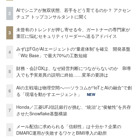
AIでシニアが無双状態、若手をどう育てるのか？ アクセン
2
チュア トップコンサルタントに聞く
未曾有のトレンドが押し寄せる今、ガートナーの専門家が
3
重圧に悩むセキュリティリーダーへ送るアドバイス
みずほFGがAIエージェントの“量産体制”を確立 開発基盤
4
「Wiz Base」で最大70%の工数短縮
財務・会計DXは、なぜ経営判断につながらないのか BI導
5
入でも予実差異の説明に終始……変革の要諦は
AIの主戦場は物理空間へ──ソラコムが“IoTとAIの融合”で創
6
る「現場を動かすエージェント」
NEW
Honda／三菱UFJ信託銀行が挑む、“統治”と“俊敏性”を共存
7
させたSnowflake基盤構築
メール配信に求められる「信頼性」は十分か？企業の
8
DMARC運用が失敗するワケとBIMI導入の勘所