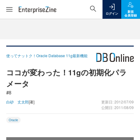
新規
ログイン
会員登録
使ってナットク！Oracle Database 11g最新機能
ココが変わった！11gの初期化パラ
メータ
#8
白砂 丈太郎
[著]
更新日: 2012/07/09
公開日: 2011/08/09
Oracle