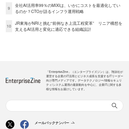
全社AI活用率99％のMIXIは、いかにコストを最適化してい
9
るのか？CTOが語るインフラ運用戦略
JR東海がNRIと挑む“前例なき上流工程変革” リニア構想を
10
支えるAI活用と変化に適応できる組織設計
「EnterpriseZine」（エンタープライズジン）は、翔泳社が
運営する企業のIT活用とビジネス成長を支援するITリーダー
向け専門メディアです。データテクノロジー/情報セキュリ
ティ/システム運用の最新動向を中心に、企業ITに関する多
様な情報をお届けしています。
メールバックナンバー