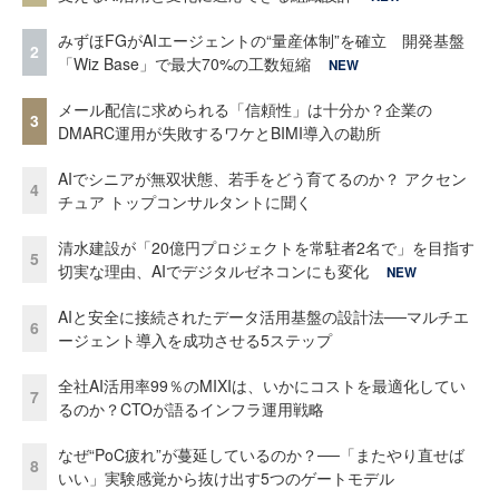
みずほFGがAIエージェントの“量産体制”を確立 開発基盤
2
「Wiz Base」で最大70%の工数短縮
NEW
メール配信に求められる「信頼性」は十分か？企業の
3
DMARC運用が失敗するワケとBIMI導入の勘所
AIでシニアが無双状態、若手をどう育てるのか？ アクセン
4
チュア トップコンサルタントに聞く
清水建設が「20億円プロジェクトを常駐者2名で」を目指す
5
切実な理由、AIでデジタルゼネコンにも変化
NEW
AIと安全に接続されたデータ活用基盤の設計法──マルチエ
6
ージェント導入を成功させる5ステップ
全社AI活用率99％のMIXIは、いかにコストを最適化してい
7
るのか？CTOが語るインフラ運用戦略
なぜ“PoC疲れ”が蔓延しているのか？──「またやり直せば
8
いい」実験感覚から抜け出す5つのゲートモデル