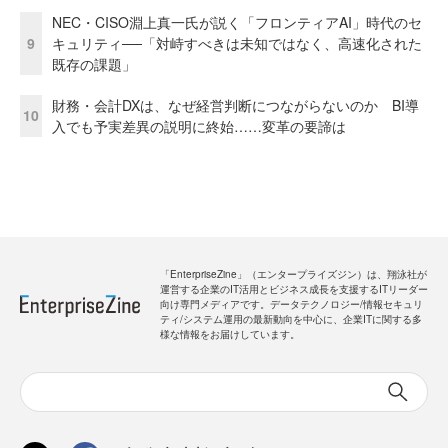
NEC・CISO淵上真一氏が説く「フロンティアAI」時代のセ
9
キュリティ──「対峙すべきは未知ではなく、高速化された
既存の課題」
財務・会計DXは、なぜ経営判断につながらないのか BI導
10
入でも予実差異の説明に終始……変革の要諦は
「EnterpriseZine」（エンタープライズジン）は、翔泳社が
運営する企業のIT活用とビジネス成長を支援するITリーダー
向け専門メディアです。データテクノロジー/情報セキュリ
ティ/システム運用の最新動向を中心に、企業ITに関する多
様な情報をお届けしています。