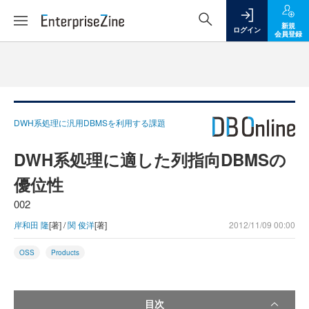
新規
ログイン
会員登録
DWH系処理に汎用DBMSを利用する課題
DWH系処理に適した列指向DBMSの
優位性
002
岸和田 隆
[著] /
関 俊洋
[著]
2012/11/09 00:00
OSS
Products
目次