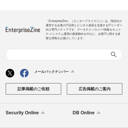
「EnterpriseZine」（エンタープライズジン）は、翔泳社が
運営する企業のIT活用とビジネス成長を支援するITリーダー
向け専門メディアです。データテクノロジー/情報セキュリ
ティ/システム運用の最新動向を中心に、企業ITに関する多
様な情報をお届けしています。
メールバックナンバー
記事掲載のご依頼
広告掲載のご案内
Security Online
DB Online