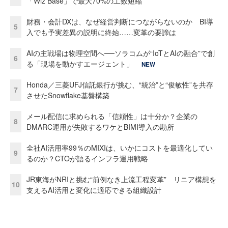
「Wiz Base」で最大70%の工数短縮
財務・会計DXは、なぜ経営判断につながらないのか BI導
5
入でも予実差異の説明に終始……変革の要諦は
AIの主戦場は物理空間へ──ソラコムが“IoTとAIの融合”で創
6
る「現場を動かすエージェント」
NEW
Honda／三菱UFJ信託銀行が挑む、“統治”と“俊敏性”を共存
7
させたSnowflake基盤構築
メール配信に求められる「信頼性」は十分か？企業の
8
DMARC運用が失敗するワケとBIMI導入の勘所
全社AI活用率99％のMIXIは、いかにコストを最適化してい
9
るのか？CTOが語るインフラ運用戦略
JR東海がNRIと挑む“前例なき上流工程変革” リニア構想を
10
支えるAI活用と変化に適応できる組織設計