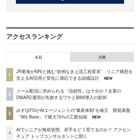
アクセスランキング
今日
月間
JR東海がNRIと挑む“前例なき上流工程変革” リニア構想を
1
支えるAI活用と変化に適応できる組織設計
NEW
メール配信に求められる「信頼性」は十分か？企業の
2
DMARC運用が失敗するワケとBIMI導入の勘所
みずほFGがAIエージェントの“量産体制”を確立 開発基盤
3
「Wiz Base」で最大70%の工数短縮
NEW
AIでシニアが無双状態、若手をどう育てるのか？ アクセン
4
チュア トップコンサルタントに聞く