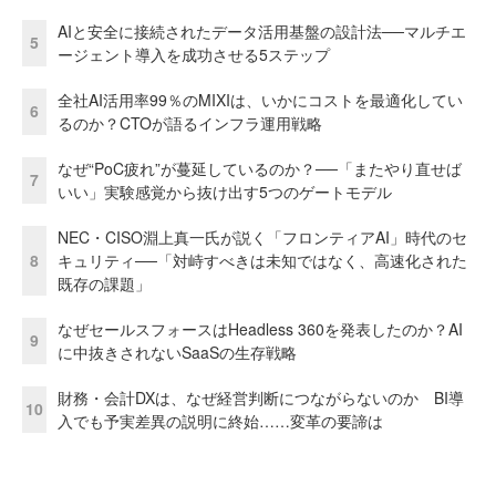
AIと安全に接続されたデータ活用基盤の設計法──マルチエ
5
ージェント導入を成功させる5ステップ
全社AI活用率99％のMIXIは、いかにコストを最適化してい
6
るのか？CTOが語るインフラ運用戦略
なぜ“PoC疲れ”が蔓延しているのか？──「またやり直せば
7
いい」実験感覚から抜け出す5つのゲートモデル
NEC・CISO淵上真一氏が説く「フロンティアAI」時代のセ
8
キュリティ──「対峙すべきは未知ではなく、高速化された
既存の課題」
なぜセールスフォースはHeadless 360を発表したのか？AI
9
に中抜きされないSaaSの生存戦略
財務・会計DXは、なぜ経営判断につながらないのか BI導
10
入でも予実差異の説明に終始……変革の要諦は