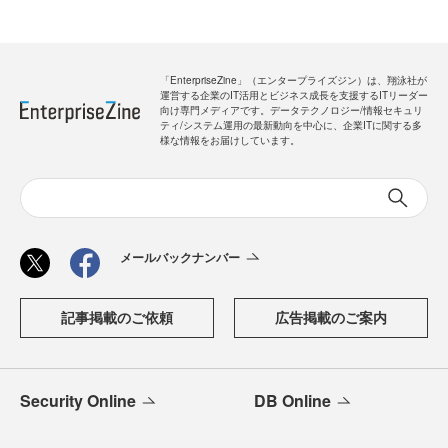
「EnterpriseZine」（エンタープライズジン）は、翔泳社が
運営する企業のIT活用とビジネス成長を支援するITリーダー
向け専門メディアです。データテクノロジー/情報セキュリ
ティ/システム運用の最新動向を中心に、企業ITに関する多
様な情報をお届けしています。
メールバックナンバー
記事掲載のご依頼
広告掲載のご案内
Security Online
DB Online