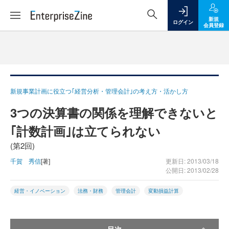
新規
ログイン
会員登録
新規事業計画に役立つ｢経営分析・管理会計｣の考え方・活かし方
3つの決算書の関係を理解できないと
｢計数計画｣は立てられない
(第2回)
千賀 秀信
[著]
更新日: 2013/03/18
公開日: 2013/02/28
経営・イノベーション
法務・財務
管理会計
変動損益計算
目次