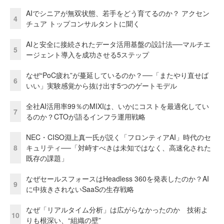
AIでシニアが無双状態、若手をどう育てるのか？ アクセン
4
チュア トップコンサルタントに聞く
AIと安全に接続されたデータ活用基盤の設計法──マルチエ
5
ージェント導入を成功させる5ステップ
なぜ“PoC疲れ”が蔓延しているのか？──「またやり直せば
6
いい」実験感覚から抜け出す5つのゲートモデル
全社AI活用率99％のMIXIは、いかにコストを最適化してい
7
るのか？CTOが語るインフラ運用戦略
NEC・CISO淵上真一氏が説く「フロンティアAI」時代のセ
8
キュリティ──「対峙すべきは未知ではなく、高速化された
既存の課題」
なぜセールスフォースはHeadless 360を発表したのか？AI
9
に中抜きされないSaaSの生存戦略
なぜ「リアルタイム分析」は広がらなかったのか 技術よ
10
りも根深い、“組織の壁”