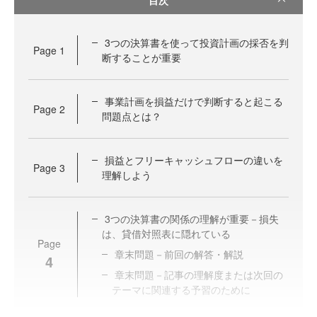
3つの決算書を使って投資計画の採否を判
Page
1
断することが重要
事業計画を損益だけで判断すると起こる
Page
2
問題点とは？
損益とフリーキャッシュフローの違いを
Page
3
理解しよう
3つの決算書の関係の理解が重要－損失
は、貸借対照表に隠れている
Page
章末問題－前回の解答・解説
4
章末問題－記事の理解度または次回の
テーマに関連する予習のために