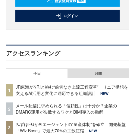
新規会員登録
無料
ログイン
アクセスランキング
今日
月間
JR東海がNRIと挑む“前例なき上流工程変革” リニア構想を
1
支えるAI活用と変化に適応できる組織設計
NEW
メール配信に求められる「信頼性」は十分か？企業の
2
DMARC運用が失敗するワケとBIMI導入の勘所
みずほFGがAIエージェントの“量産体制”を確立 開発基盤
3
「Wiz Base」で最大70%の工数短縮
NEW