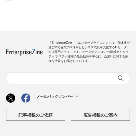
「EnterpriseZine」（エンタープライズジン）は、翔泳社が
運営する企業のIT活用とビジネス成長を支援するITリーダー
向け専門メディアです。データテクノロジー/情報セキュリ
ティ/システム運用の最新動向を中心に、企業ITに関する多
様な情報をお届けしています。
メールバックナンバー
記事掲載のご依頼
広告掲載のご案内