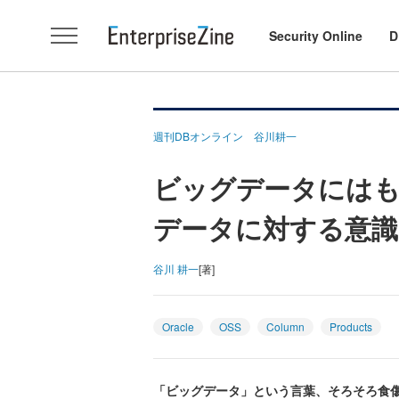
Security Online
D
週刊DBオンライン 谷川耕一
ビッグデータにはも
データに対する意識
谷川 耕一
[著]
Oracle
OSS
Column
Products
「ビッグデータ」という言葉、そろそろ食