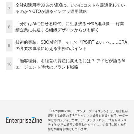
全社AI活用率99％のMIXIは、いかにコストを最適化してい
7
るのか？CTOが語るインフラ運用戦略
「分析はAIに任せる時代」に生き残るFP&A組織像──好業
8
績企業に共通する組織デザインからひも解く
技術的実装、SBOM管理、そして「PSIRT 2.0」へ……CRA
9
の各要求事項に応える実務のポイント
「顧客理解」を経営の資産に変えるには？ アドビが語るAI
10
エージェント時代のブランド戦略
「EnterpriseZine」（エンタープライズジン）は、翔泳社が
運営する企業のIT活用とビジネス成長を支援するITリーダー
向け専門メディアです。データテクノロジー/情報セキュリ
ティ/システム運用の最新動向を中心に、企業ITに関する多
様な情報をお届けしています。