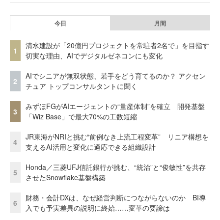
今日
月間
清水建設が「20億円プロジェクトを常駐者2名で」を目指す
1
切実な理由、AIでデジタルゼネコンにも変化
AIでシニアが無双状態、若手をどう育てるのか？ アクセン
2
チュア トップコンサルタントに聞く
みずほFGがAIエージェントの“量産体制”を確立 開発基盤
3
「Wiz Base」で最大70%の工数短縮
JR東海がNRIと挑む“前例なき上流工程変革” リニア構想を
4
支えるAI活用と変化に適応できる組織設計
Honda／三菱UFJ信託銀行が挑む、“統治”と“俊敏性”を共存
5
させたSnowflake基盤構築
財務・会計DXは、なぜ経営判断につながらないのか BI導
6
入でも予実差異の説明に終始……変革の要諦は