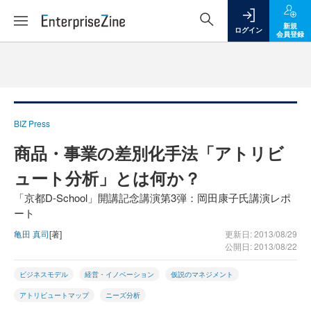
新規
ログイン
会員登録
BIZ Press
商品・事業の差別化手法「アトリビ
ュート分析」とは何か？
「京都D-School」開講記念講演第3弾：岡田康子氏講演レポ
ート
亀田 真司
[著]
更新日: 2013/08/29
公開日: 2013/08/22
ビジネスモデル
経営・イノベーション
仮説のマネジメント
アトリビュートマップ
ニーズ分析