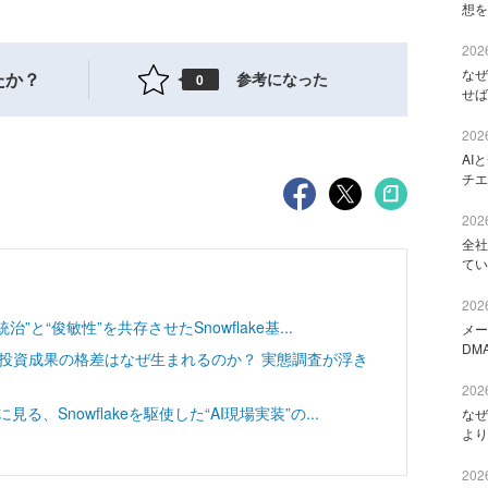
想を
2026
なぜ
たか？
参考になった
0
せば
2026
AI
チエ
2026
全社
てい
2026
”と“俊敏性”を共存させたSnowflake基...
メー
DM
─投資成果の格差はなぜ生まれるのか？ 実態調査が浮き
2026
、Snowflakeを駆使した“AI現場実装”の...
なぜ
より
2026