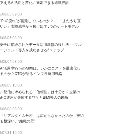
支えるAI活用と変化に適応できる組織設計
/08/05 09:00
“PoC疲れ”が蔓延しているのか？──「またやり直
いい」実験感覚から抜け出す5つのゲートモデル
/08/05 08:00
と安全に接続されたデータ活用基盤の設計法──マル
ージェント導入を成功させる5ステップ
/08/04 08:00
AI活用率99％のMIXIは、いかにコストを最適化し
るのか？CTOが語るインフラ運用戦略
/08/03 10:00
ル配信に求められる「信頼性」は十分か？企業の
ARC運用が失敗するワケとBIMI導入の勘所
/08/03 08:00
「リアルタイム分析」は広がらなかったのか 技術
も根深い、“組織の壁”
/07/31 10:00