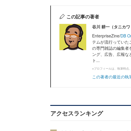
この記事の著者
谷川 耕一（タニカ
EnterpriseZine/
DB O
テムが流行っていたこ
の専門雑誌の編集者
ング、広告、広報な
ト...
※プロフィールは、執筆時点
この著者の最近の執
アクセスランキング