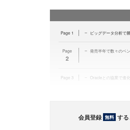
Page
1
ビッグデータ分析で
Page
発売半年で数々のベン
2
Page
3
Oracleとの協業で進化
会員登録
する
無料