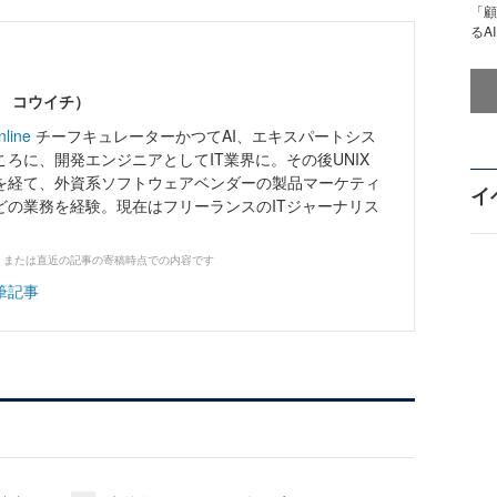
「顧
るA
ワ コウイチ）
nline
チーフキュレーターかつてAI、エキスパートシス
ろに、開発エンジニアとしてIT業界に。その後UNIX
を経て、外資系ソフトウェアベンダーの製品マーケティ
イ
どの業務を経験。現在はフリーランスのITジャーナリス
、または直近の記事の寄稿時点での内容です
筆記事