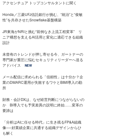
アクセンチュア トップコンサルタントに聞く
Honda／三菱UFJ信託銀行が挑む、“統治”と“俊敏
性”を共存させたSnowflake基盤構築
JR東海がNRIと挑む“前例なき上流工程変革” リ
ニア構想を支えるAI活用と変化に適応できる組織
設計
未曾有のトレンドが押し寄せる今、ガートナーの
専門家が重圧に悩むセキュリティリーダーへ送る
アドバイス
NEW
メール配信に求められる「信頼性」は十分か？企
業のDMARC運用が失敗するワケとBIMI導入の勘
所
財務・会計DXは、なぜ経営判断につながらないの
か BI導入でも予実差異の説明に終始……変革の
要諦は
「分析はAIに任せる時代」に生き残るFP&A組織
像──好業績企業に共通する組織デザインからひ
も解く