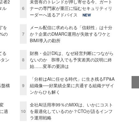
駐者2
未曾有のトレンドが押し寄せる今、ガート
タル
6
ナーの専門家が重圧に悩むセキュリティリ
ーダーへ送るアドバイス
NEW
”を
メール配信に求められる「信頼性」は十分
0%の
7
か？企業のDMARC運用が失敗するワケと
BIMI導入の勘所
てる
財務・会計DXは、なぜ経営判断につながら
ルタン
8
ないのか BI導入でも予実差異の説明に終
始……変革の要諦は
「分析はAIに任せる時代」に生き残るFP&A
e基盤構
9
組織像──好業績企業に共通する組織デザイ
ンからひも解く
変
全社AI活用率99％のMIXIは、いかにコスト
化に適
10
を最適化しているのか？CTOが語るインフ
ラ運用戦略