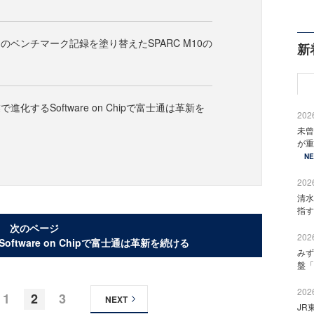
のベンチマーク記録を塗り替えたSPARC M10の
新
業で進化するSoftware on Chipで富士通は革新を
2026
未曾
が重
N
2026
清水
指す
次のページ
2026
oftware on Chipで富士通は革新を続ける
みず
盤「
2026
1
2
3
NEXT
JR