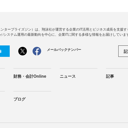
Zine」（エンタープライズジン）は、翔泳社が運営する企業のIT活用とビジネス成長を支
ィ/システム運用の最新動向を中心に、企業ITに関する多様な情報をお届けしていま
メールバックナンバー
記
録
財務・会計Online
ニュース
記事
ブログ