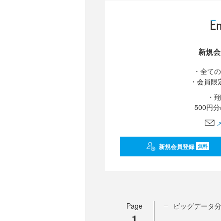
新規会
・全ての
・会員限
・翔
500円
新規会員登録
無料
Page
ビッグデータ
1