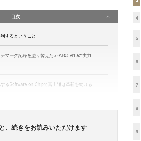
目次
4
勝利するということ
5
チマーク記録を塗り替えたSPARC M10の実力
6
するSoftware on Chipで富士通は革新を続ける
7
8
と、
続きをお読みいただけます
9