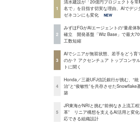
清水建設が「20億円プロジェクトを常
1
名で」を目指す切実な理由、AIでデジ
ゼネコンにも変化
NEW
みずほFGがAIエージェントの“量産体制
2
確立 開発基盤「Wiz Base」で最大7
工数短縮
AIでシニアが無双状態、若手をどう育
3
のか？ アクセンチュア トップコンサ
トに聞く
Honda／三菱UFJ信託銀行が挑む、“統
4
治”と“俊敏性”を共存させたSnowflak
築
JR東海がNRIと挑む“前例なき上流工程
5
革” リニア構想を支えるAI活用と変
応できる組織設計