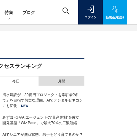
特集
ブログ
ログイン
新規
会員登録
クセスランキング
今日
月間
清水建設が「20億円プロジェクトを常駐者2名
で」を目指す切実な理由、AIでデジタルゼネコン
にも変化
NEW
みずほFGがAIエージェントの“量産体制”を確立
開発基盤「Wiz Base」で最大70%の工数短縮
AIでシニアが無双状態、若手をどう育てるのか？