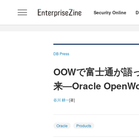
Security Online
D
DB Press
OOWで富士通が語
来―Oracle OpenWor
谷川 耕一
[著]
Oracle
Products