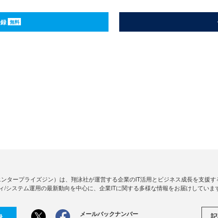
登録
無料
Zine」（エンタープライズジン）は、翔泳社が運営する企業のIT活用とビジネス成長を支
ィ/システム運用の最新動向を中心に、企業ITに関する多様な情報をお届けしていま
メールバックナンバー
記
録