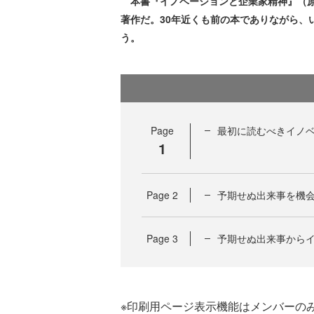
本書『イノベーションと企業家精神』（原題：Inn
著作だ。30年近くも前の本でありながら
う。
Page
最初に読むべきイノ
1
Page
2
予期せぬ出来事を機
Page
3
予期せぬ出来事から
※印刷用ページ表示機能はメンバーの