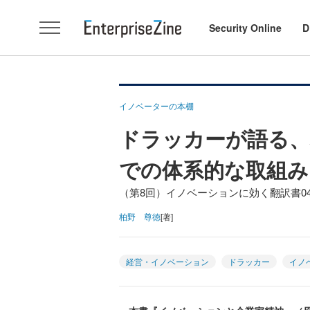
Security Online
D
イノベーターの本棚
ドラッカーが語る、
での体系的な取組み
（第8回）イノベーションに効く翻訳書
柏野 尊徳
[著]
経営・イノベーション
ドラッカー
イノ