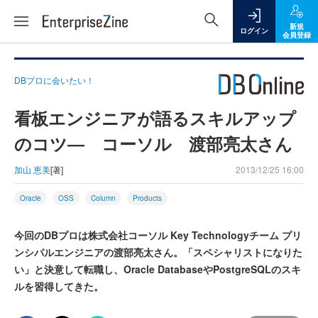
新規
ログイン
会員登録
DBプロに会いたい！
看板エンジニアが語るスキルアップ
のコツ― コーソル 渡部亮太さん
加山 恵美
[著]
2013/12/25 16:00
Oracle
OSS
Column
Products
今回のDBプロは株式会社コーソル Key Technologyチーム プリ
ンシパルエンジニアの渡部亮太さん。「スペシャリストになりた
い」と決意して転職し、Oracle DatabaseやPostgreSQLのスキ
ルを習得してきた。