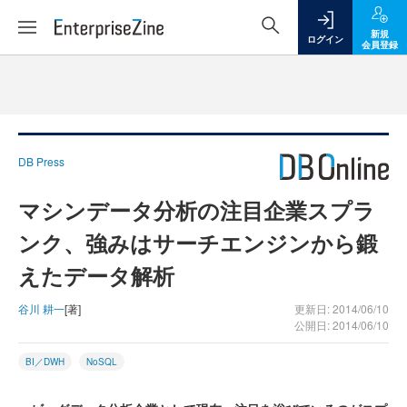
新規
ログイン
会員登録
DB Press
マシンデータ分析の注目企業スプラ
ンク、強みはサーチエンジンから鍛
えたデータ解析
谷川 耕一
[著]
更新日: 2014/06/10
公開日: 2014/06/10
BI／DWH
NoSQL