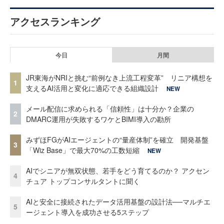
アクセスランキング
今日
月間
JR東海がNRIと挑む“前例なき上流工程変革” リニア構想を
1
支えるAI活用と変化に適応できる組織設計
NEW
メール配信に求められる「信頼性」は十分か？企業の
2
DMARC運用が失敗するワケとBIMI導入の勘所
みずほFGがAIエージェントの“量産体制”を確立 開発基盤
3
「Wiz Base」で最大70%の工数短縮
NEW
AIでシニアが無双状態、若手をどう育てるのか？ アクセン
4
チュア トップコンサルタントに聞く
AIと安全に接続されたデータ活用基盤の設計法──マルチエ
5
ージェント導入を成功させる5ステップ