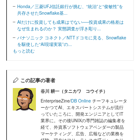
Honda／三菱UFJ信託銀行が挑む、“統治”と“俊敏性”を
共存させたSnowflake基...
AIだけに投資しても成果はでない──投資成果の格差は
なぜ生まれるのか？ 実態調査が浮き彫り...
パナソニック コネクト／NTTドコモに見る、Snowflake
を駆使した“AI現場実装”の...
もっと読む
この記事の著者
谷川 耕一（タニカワ コウイチ）
EnterpriseZine/
DB Online
チーフキュレータ
ーかつてAI、エキスパートシステムが流行
っていたころに、開発エンジニアとしてIT
業界に。その後UNIXの専門雑誌の編集者を
経て、外資系ソフトウェアベンダーの製品
マーケティング、広告、広報などの業務を
経験。現在はフリーランスのITジャーナリ