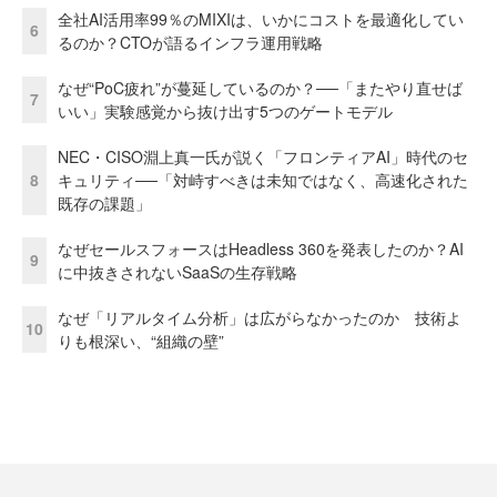
全社AI活用率99％のMIXIは、いかにコストを最適化してい
6
るのか？CTOが語るインフラ運用戦略
なぜ“PoC疲れ”が蔓延しているのか？──「またやり直せば
7
いい」実験感覚から抜け出す5つのゲートモデル
NEC・CISO淵上真一氏が説く「フロンティアAI」時代のセ
8
キュリティ──「対峙すべきは未知ではなく、高速化された
既存の課題」
なぜセールスフォースはHeadless 360を発表したのか？AI
9
に中抜きされないSaaSの生存戦略
なぜ「リアルタイム分析」は広がらなかったのか 技術よ
10
りも根深い、“組織の壁”