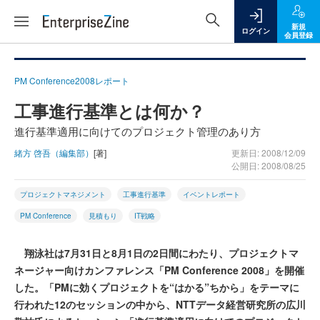
新規
ログイン
会員登録
PM Conference2008レポート
工事進行基準とは何か？
進行基準適用に向けてのプロジェクト管理のあり方
緒方 啓吾（編集部）
[著]
更新日: 2008/12/09
公開日: 2008/08/25
プロジェクトマネジメント
工事進行基準
イベントレポート
PM Conference
見積もり
IT戦略
翔泳社は7月31日と8月1日の2日間にわたり、プロジェクトマ
ネージャー向けカンファレンス「PM Conference 2008」を開催
した。「PMに効くプロジェクトを“はかる”ちから」をテーマに
行われた12のセッションの中から、NTTデータ経営研究所の広川