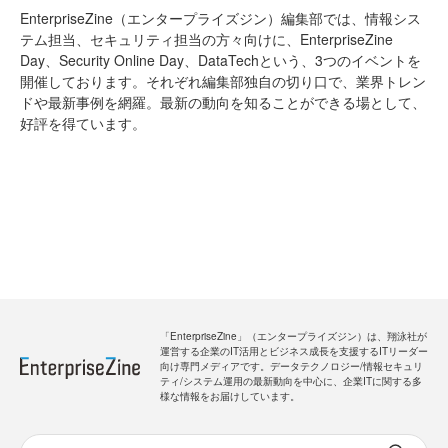
EnterpriseZine（エンタープライズジン）編集部では、情報シス
テム担当、セキュリティ担当の方々向けに、EnterpriseZine
Day、Security Online Day、DataTechという、3つのイベントを
開催しております。それぞれ編集部独自の切り口で、業界トレン
ドや最新事例を網羅。最新の動向を知ることができる場として、
好評を得ています。
「EnterpriseZine」（エンタープライズジン）は、翔泳社が
運営する企業のIT活用とビジネス成長を支援するITリーダー
向け専門メディアです。データテクノロジー/情報セキュリ
ティ/システム運用の最新動向を中心に、企業ITに関する多
様な情報をお届けしています。