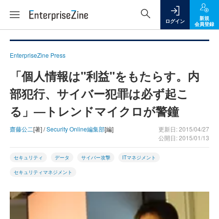
新規
ログイン
会員登録
EnterpriseZine Press
「個人情報は"利益"をもたらす。内
部犯行、サイバー犯罪は必ず起こ
る」―トレンドマイクロが警鐘
齋藤公二
[著] /
Security Online編集部
[編]
更新日: 2015/04/27
公開日: 2015/01/13
セキュリティ
データ
サイバー攻撃
ITマネジメント
セキュリティマネジメント