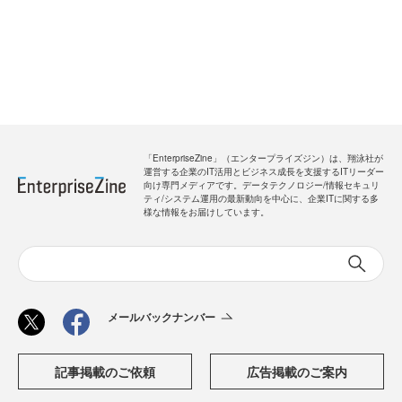
「EnterpriseZine」（エンタープライズジン）は、翔泳社が
運営する企業のIT活用とビジネス成長を支援するITリーダー
向け専門メディアです。データテクノロジー/情報セキュリ
ティ/システム運用の最新動向を中心に、企業ITに関する多
様な情報をお届けしています。
メールバックナンバー
記事掲載のご依頼
広告掲載のご案内