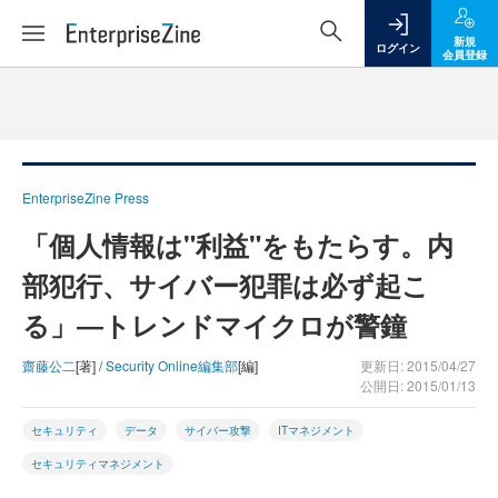
新規
ログイン
会員登録
EnterpriseZine Press
「個人情報は"利益"をもたらす。内
部犯行、サイバー犯罪は必ず起こ
る」―トレンドマイクロが警鐘
齋藤公二
[著] /
Security Online編集部
[編]
更新日: 2015/04/27
公開日: 2015/01/13
セキュリティ
データ
サイバー攻撃
ITマネジメント
セキュリティマネジメント