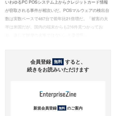
いわゆるPC POSシステム上からクレジットカード情報
が窃取される事件が相次いだ。POSマルウェアの検出台
数は実数ベースで467台で前年比21倍増だ。「被害の大
半は米国だが、国内の端末からも計6件見つかってお
り、決して対岸の火事ではない」と染谷氏。
会員登録
すると、
無料
続きをお読みいただけます
新規会員登録
のご案内
無料