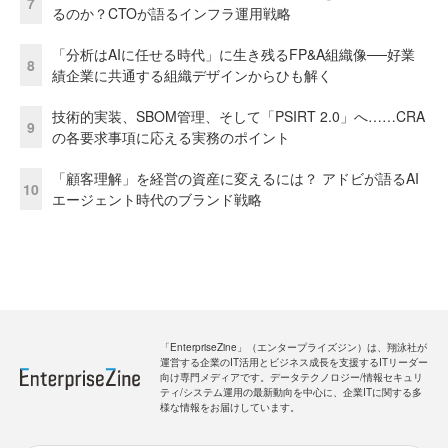
7
るのか？CTOが語るインフラ運用戦略
「分析はAIに任せる時代」に生き残るFP&A組織像──好業
8
績企業に共通する組織デザインからひも解く
技術的実装、SBOM管理、そして「PSIRT 2.0」へ……CRA
9
の各要求事項に応える実務のポイント
「顧客理解」を経営の資産に変えるには？ アドビが語るAI
10
エージェント時代のブランド戦略
「EnterpriseZine」（エンタープライズジン）は、翔泳社が
運営する企業のIT活用とビジネス成長を支援するITリーダー
向け専門メディアです。データテクノロジー/情報セキュリ
ティ/システム運用の最新動向を中心に、企業ITに関する多
様な情報をお届けしています。