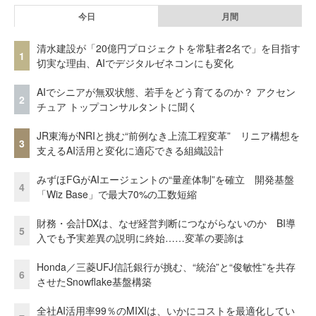
今日
月間
清水建設が「20億円プロジェクトを常駐者2名で」を目指す
1
切実な理由、AIでデジタルゼネコンにも変化
AIでシニアが無双状態、若手をどう育てるのか？ アクセン
2
チュア トップコンサルタントに聞く
JR東海がNRIと挑む“前例なき上流工程変革” リニア構想を
3
支えるAI活用と変化に適応できる組織設計
みずほFGがAIエージェントの“量産体制”を確立 開発基盤
4
「Wiz Base」で最大70%の工数短縮
財務・会計DXは、なぜ経営判断につながらないのか BI導
5
入でも予実差異の説明に終始……変革の要諦は
Honda／三菱UFJ信託銀行が挑む、“統治”と“俊敏性”を共存
6
させたSnowflake基盤構築
全社AI活用率99％のMIXIは、いかにコストを最適化してい