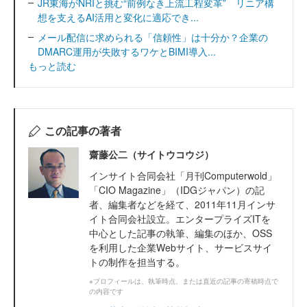
JR東海がNRIと挑む“前例なき上流工程変革” リニア構
想を支えるAI活用と変化に適応でき...
メール配信に求められる「信頼性」は十分か？企業の
DMARC運用が失敗するワケとBIMI導入...
もっと読む
この記事の著者
齋藤公二（サイトウコウジ）
インサイト合同会社「月刊Computerwold」
「CIO Magazine」（IDGジャパン）の記
者、編集者などを経て、2011年11月インサ
イト合同会社設立。エンタープライズITを
中心とした記事の執筆、編集のほか、OSS
を利用した企業Webサイト、サービスサイ
トの制作を担当する。
※プロフィールは、執筆時点、または直近の記事の寄稿時点で
の内容です