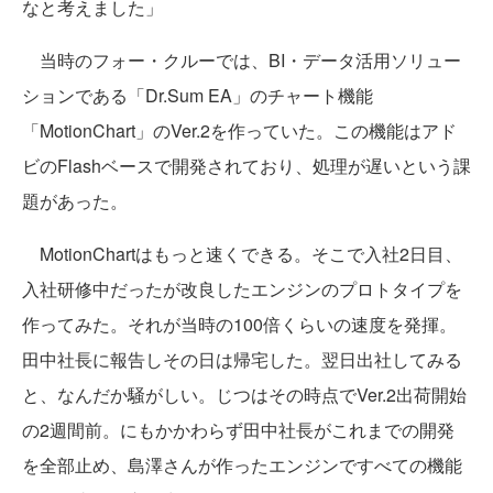
なと考えました」
当時のフォー・クルーでは、BI・データ活用ソリュー
ションである「Dr.Sum EA」のチャート機能
「MotionChart」のVer.2を作っていた。この機能はアド
ビのFlashベースで開発されており、処理が遅いという課
題があった。
MotionChartはもっと速くできる。そこで入社2日目、
入社研修中だったが改良したエンジンのプロトタイプを
作ってみた。それが当時の100倍くらいの速度を発揮。
田中社長に報告しその日は帰宅した。翌日出社してみる
と、なんだか騒がしい。じつはその時点でVer.2出荷開始
の2週間前。にもかかわらず田中社長がこれまでの開発
を全部止め、島澤さんが作ったエンジンですべての機能