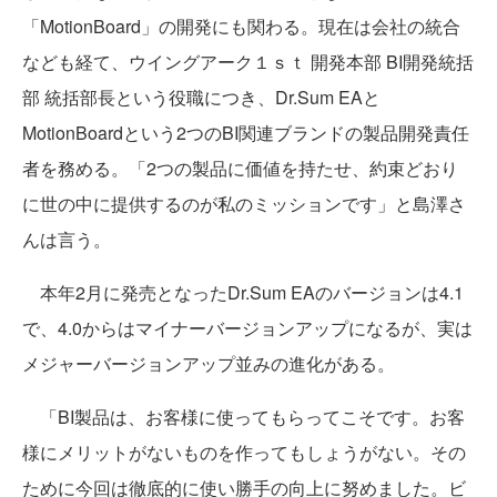
「MotionBoard」の開発にも関わる。現在は会社の統合
なども経て、ウイングアーク１ｓｔ 開発本部 BI開発統括
部 統括部長という役職につき、Dr.Sum EAと
MotionBoardという2つのBI関連ブランドの製品開発責任
者を務める。「2つの製品に価値を持たせ、約束どおり
に世の中に提供するのが私のミッションです」と島澤さ
んは言う。
本年2月に発売となったDr.Sum EAのバージョンは4.1
で、4.0からはマイナーバージョンアップになるが、実は
メジャーバージョンアップ並みの進化がある。
「BI製品は、お客様に使ってもらってこそです。お客
様にメリットがないものを作ってもしょうがない。その
ために今回は徹底的に使い勝手の向上に努めました。ビ