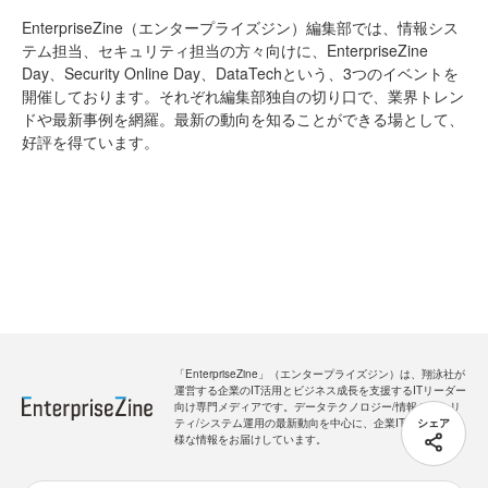
EnterpriseZine（エンタープライズジン）編集部では、情報シス
テム担当、セキュリティ担当の方々向けに、EnterpriseZine
Day、Security Online Day、DataTechという、3つのイベントを
開催しております。それぞれ編集部独自の切り口で、業界トレン
ドや最新事例を網羅。最新の動向を知ることができる場として、
好評を得ています。
「EnterpriseZine」（エンタープライズジン）は、翔泳社が
運営する企業のIT活用とビジネス成長を支援するITリーダー
向け専門メディアです。データテクノロジー/情報セキュリ
ティ/システム運用の最新動向を中心に、企業ITに関する多
シェア
様な情報をお届けしています。