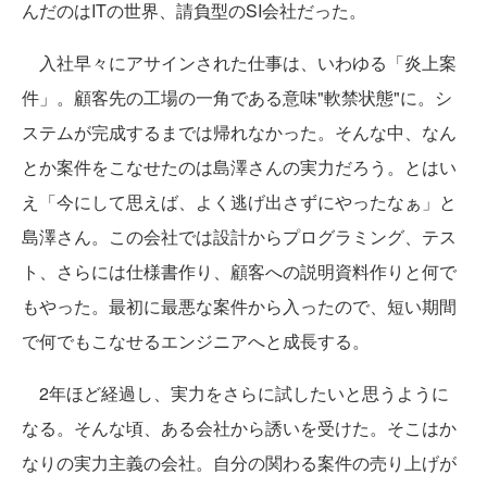
んだのはITの世界、請負型のSI会社だった。
入社早々にアサインされた仕事は、いわゆる「炎上案
件」。顧客先の工場の一角である意味"軟禁状態"に。シ
ステムが完成するまでは帰れなかった。そんな中、なん
とか案件をこなせたのは島澤さんの実力だろう。とはい
え「今にして思えば、よく逃げ出さずにやったなぁ」と
島澤さん。この会社では設計からプログラミング、テス
ト、さらには仕様書作り、顧客への説明資料作りと何で
もやった。最初に最悪な案件から入ったので、短い期間
で何でもこなせるエンジニアへと成長する。
2年ほど経過し、実力をさらに試したいと思うように
なる。そんな頃、ある会社から誘いを受けた。そこはか
なりの実力主義の会社。自分の関わる案件の売り上げが