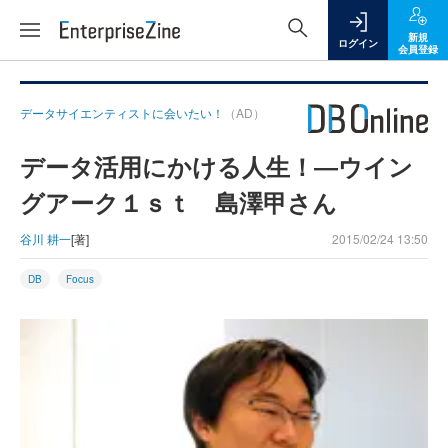
新規
ログイン
会員登録
データサイエンティストに会いたい！
（AD）
データ活用にかける人生！―ウイン
グアーク１ｓｔ 島澤甲さん
谷川 耕一
[著]
2015/02/24 13:50
DB
Focus