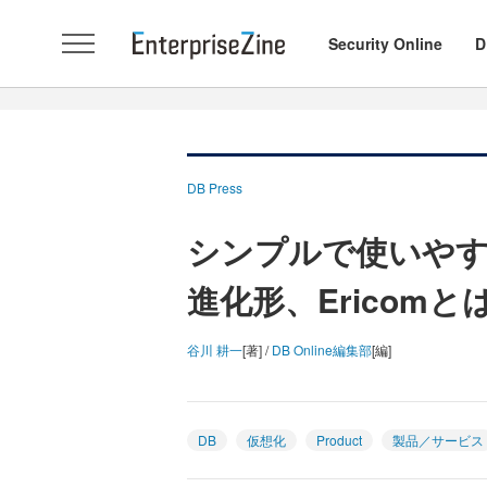
Security Online
D
DB Press
シンプルで使いや
進化形、Ericomと
谷川 耕一
[著] /
DB Online編集部
[編]
DB
仮想化
Product
製品／サービス