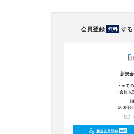
会員登録
する
無料
新規会
・全ての
・会員限
・翔
500円
新規会員登録
無料