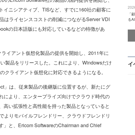
2026
イニシアティブ、TISなど、すでに160社の顧客に
「顧
品はライセンスコストの削減につながるServer VDI
るA
mebookの日本語版にも対応しているなどの特徴があ
5年からクライアント仮想化製品の提供を開始し、2011年に
い製品をリリースした。これにより、Windowsだけ
イ
イスのクライアント仮想化に対応できるようになる。
nnect」は、従来製品の後継版に位置するが、新たにグ
れにより、エンタープライズ向けでクラウド時代の
、高い拡張性と高性能を持った製品となっていると
使うことでよりモバイルフレンドリー、クラウドフレンドリ
com SoftwareのChairman and Chief
。