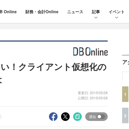
B Online
財務・会計Online
ニュース
記事
イベント
ア
すい！クライアント仮想化の
は
更新日: 2015/05/28
1
公開日: 2015/05/28
2
通知