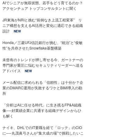
AIでシニアが無双状態、若手をどう育てるのか？
アクセンチュア トップコンサルタントに聞く
JR東海がNRIと挑む“前例なき上流工程変革” リ
ニア構想を支えるAI活用と変化に適応できる組織
設計
NEW
Honda／三菱UFJ信託銀行が挑む、“統治”と“俊敏
性”を共存させたSnowflake基盤構築
未曾有のトレンドが押し寄せる今、ガートナーの
専門家が重圧に悩むセキュリティリーダーへ送る
アドバイス
NEW
メール配信に求められる「信頼性」は十分か？企
業のDMARC運用が失敗するワケとBIMI導入の勘
所
「分析はAIに任せる時代」に生き残るFP&A組織
像──好業績企業に共通する組織デザインからひ
も解く
ナイキ、DHLでのIT要職を経て「ロッテ」のCIO
に──丸茂眞弓さんが“集大成の場”で挑戦したいこ