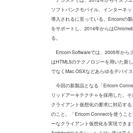
ソフトバンクモバイル、インターネット
導入されるに至っている。Ericomの製
をサポートし、2014年からはChro
る。
Ericom Softwareでは、200
はHTML5のテクノロジーを用いた新し
でなくMac OSXなどあらゆるデバ
今回の新製品となる「Ericom Co
リッドアーキテクチャを採用した。そ
クライアント仮想化の要求に対応する
のこと。「Ericom Connectを
ーなクライアント仮想化を実現できます」と、Eri
Architectのエラン・ヘイマン氏は言う