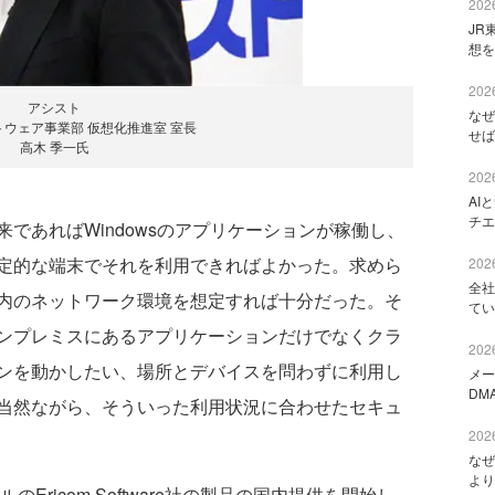
2026
JR
想を
2026
アシスト
なぜ
ウェア事業部 仮想化推進室 室長
せば
高木 季一氏
2026
AI
チエ
あればWindowsのアプリケーションが稼働し、
定的な端末でそれを利用できればよかった。求めら
2026
全社
内のネットワーク環境を想定すれば十分だった。そ
てい
ンプレミスにあるアプリケーションだけでなくクラ
2026
ンを動かしたい、場所とデバイスを問わずに利用し
メー
DM
当然ながら、そういった利用状況に合わせたセキュ
2026
なぜ
より
Ericom Software社の製品の国内提供を開始し、