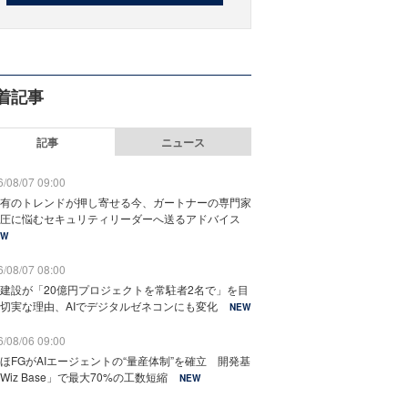
着記事
記事
ニュース
/08/07 09:00
有のトレンドが押し寄せる今、ガートナーの専門家
圧に悩むセキュリティリーダーへ送るアドバイス
EW
/08/07 08:00
建設が「20億円プロジェクトを常駐者2名で」を目
切実な理由、AIでデジタルゼネコンにも変化
NEW
/08/06 09:00
ほFGがAIエージェントの“量産体制”を確立 開発基
Wiz Base」で最大70%の工数短縮
NEW