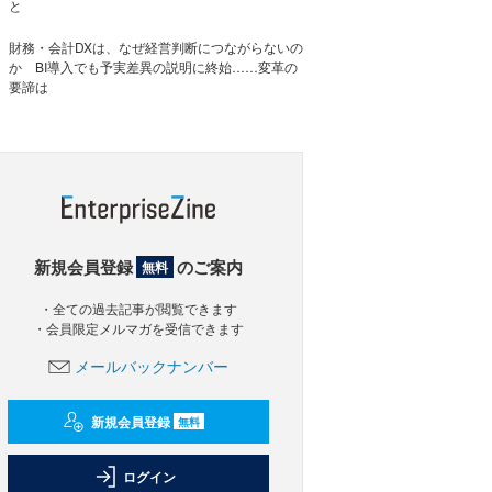
と
財務・会計DXは、なぜ経営判断につながらないの
か BI導入でも予実差異の説明に終始……変革の
要諦は
新規会員登録
のご案内
無料
・全ての過去記事が閲覧できます
・会員限定メルマガを受信できます
メールバックナンバー
新規会員登録
無料
ログイン