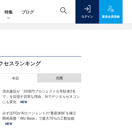
特集
ブログ
ログイン
新規
会員登録
クセスランキング
今日
月間
清水建設が「20億円プロジェクトを常駐者2名
で」を目指す切実な理由、AIでデジタルゼネコン
にも変化
NEW
みずほFGがAIエージェントの“量産体制”を確立
開発基盤「Wiz Base」で最大70%の工数短縮
NEW