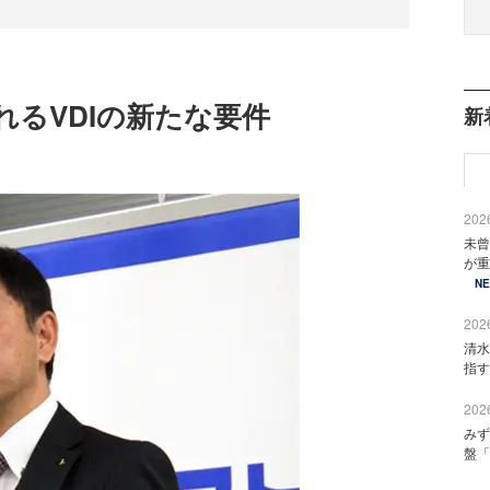
るVDIの新たな要件
新
2026
未曾
が重
N
2026
清水
指す
2026
みず
盤「