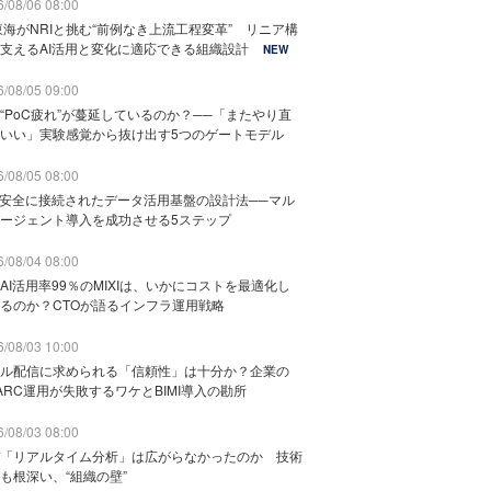
/08/06 08:00
東海がNRIと挑む“前例なき上流工程変革” リニア構
支えるAI活用と変化に適応できる組織設計
NEW
/08/05 09:00
“PoC疲れ”が蔓延しているのか？──「またやり直
いい」実験感覚から抜け出す5つのゲートモデル
/08/05 08:00
と安全に接続されたデータ活用基盤の設計法──マル
ージェント導入を成功させる5ステップ
/08/04 08:00
AI活用率99％のMIXIは、いかにコストを最適化し
るのか？CTOが語るインフラ運用戦略
/08/03 10:00
ル配信に求められる「信頼性」は十分か？企業の
ARC運用が失敗するワケとBIMI導入の勘所
/08/03 08:00
「リアルタイム分析」は広がらなかったのか 技術
も根深い、“組織の壁”