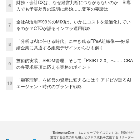
財務・会計DXは、なぜ経営判断につながらないのか BI導
6
入でも予実差異の説明に終始……変革の要諦は
全社AI活用率99％のMIXIは、いかにコストを最適化してい
7
るのか？CTOが語るインフラ運用戦略
「分析はAIに任せる時代」に生き残るFP&A組織像──好業
8
績企業に共通する組織デザインからひも解く
技術的実装、SBOM管理、そして「PSIRT 2.0」へ……CRA
9
の各要求事項に応える実務のポイント
「顧客理解」を経営の資産に変えるには？ アドビが語るAI
10
エージェント時代のブランド戦略
「EnterpriseZine」（エンタープライズジン）は、翔泳社が
運営する企業のIT活用とビジネス成長を支援するITリーダー