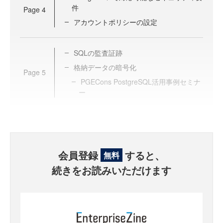
件
Page
4
アカウントポリシーの設定
SQLの監査証跡
格納データの暗号化
Page
5
PGECons PostgreSQL活用事例セミナ
ー
会員登録
すると、
無料
続きをお読みいただけます