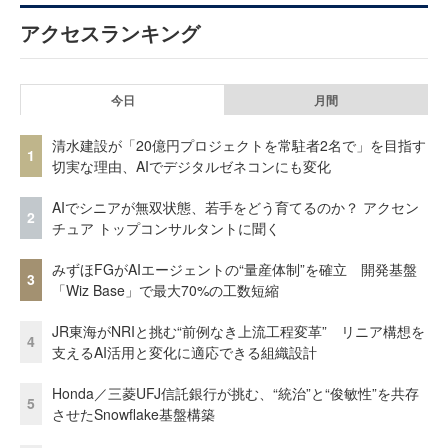
アクセスランキング
今日
月間
清水建設が「20億円プロジェクトを常駐者2名で」を目指す
1
切実な理由、AIでデジタルゼネコンにも変化
AIでシニアが無双状態、若手をどう育てるのか？ アクセン
2
チュア トップコンサルタントに聞く
みずほFGがAIエージェントの“量産体制”を確立 開発基盤
3
「Wiz Base」で最大70%の工数短縮
JR東海がNRIと挑む“前例なき上流工程変革” リニア構想を
4
支えるAI活用と変化に適応できる組織設計
Honda／三菱UFJ信託銀行が挑む、“統治”と“俊敏性”を共存
5
させたSnowflake基盤構築