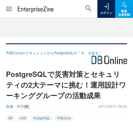
新規
ログイン
会員登録
PGEConsのドキュメントからPostgreSQLの「今」を知る！
PostgreSQLで災害対策とセキュリ
ティの2大テーマに挑む！運用設計ワ
ーキンググループの活動成果
高瀬 洋子
[著]
2015/08/21 06:00
DB
OSS
PostgreSQL
PGECons