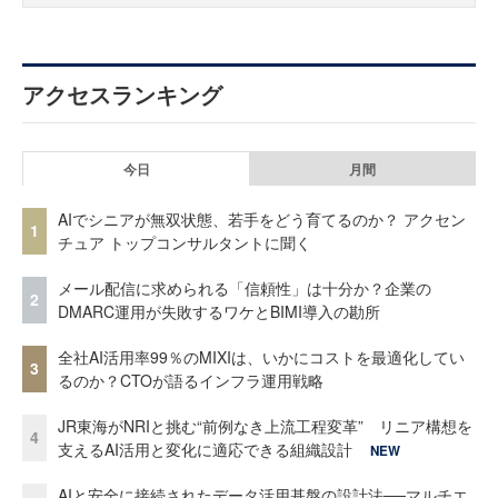
アクセスランキング
今日
月間
AIでシニアが無双状態、若手をどう育てるのか？ アクセン
1
チュア トップコンサルタントに聞く
メール配信に求められる「信頼性」は十分か？企業の
2
DMARC運用が失敗するワケとBIMI導入の勘所
全社AI活用率99％のMIXIは、いかにコストを最適化してい
3
るのか？CTOが語るインフラ運用戦略
JR東海がNRIと挑む“前例なき上流工程変革” リニア構想を
4
支えるAI活用と変化に適応できる組織設計
NEW
AIと安全に接続されたデータ活用基盤の設計法──マルチエ