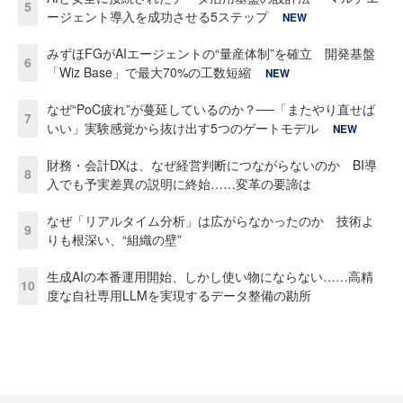
5
ージェント導入を成功させる5ステップ
NEW
みずほFGがAIエージェントの“量産体制”を確立 開発基盤
6
「Wiz Base」で最大70%の工数短縮
NEW
なぜ“PoC疲れ”が蔓延しているのか？──「またやり直せば
7
いい」実験感覚から抜け出す5つのゲートモデル
NEW
財務・会計DXは、なぜ経営判断につながらないのか BI導
8
入でも予実差異の説明に終始……変革の要諦は
なぜ「リアルタイム分析」は広がらなかったのか 技術よ
9
りも根深い、“組織の壁”
生成AIの本番運用開始、しかし使い物にならない……高精
10
度な自社専用LLMを実現するデータ整備の勘所