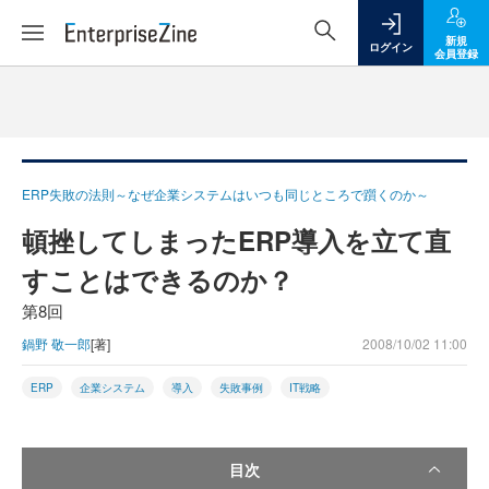
新規
ログイン
会員登録
ERP失敗の法則～なぜ企業システムはいつも同じところで躓くのか～
頓挫してしまったERP導入を立て直
すことはできるのか？
第8回
鍋野 敬一郎
[著]
2008/10/02 11:00
ERP
企業システム
導入
失敗事例
IT戦略
目次