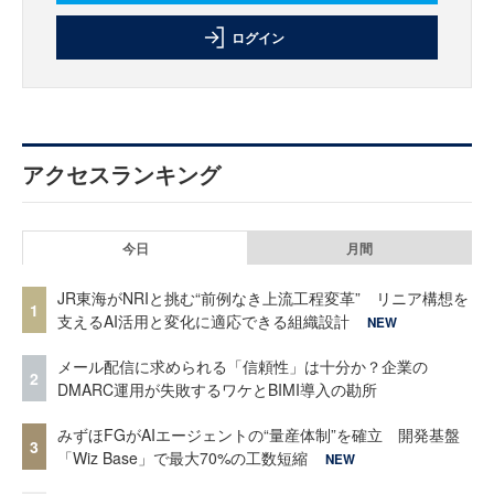
ログイン
アクセスランキング
今日
月間
JR東海がNRIと挑む“前例なき上流工程変革” リニア構想を
1
支えるAI活用と変化に適応できる組織設計
NEW
メール配信に求められる「信頼性」は十分か？企業の
2
DMARC運用が失敗するワケとBIMI導入の勘所
みずほFGがAIエージェントの“量産体制”を確立 開発基盤
3
「Wiz Base」で最大70%の工数短縮
NEW