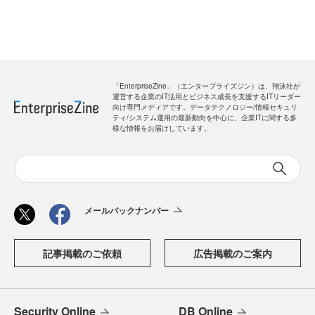
「EnterpriseZine」（エンタープライズジン）は、翔泳社が
運営する企業のIT活用とビジネス成長を支援するITリーダー
向け専門メディアです。データテクノロジー/情報セキュリ
ティ/システム運用の最新動向を中心に、企業ITに関する多
様な情報をお届けしています。
メールバックナンバー
記事掲載のご依頼
広告掲載のご案内
Security Online
DB Online