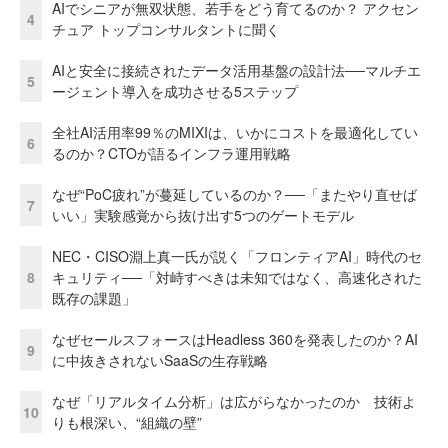
AIでシニアが無双状態、若手をどう育てるのか？ アクセン
4
チュア トップコンサルタントに聞く
AIと安全に接続されたデータ活用基盤の設計法──マルチエ
5
ージェント導入を成功させる5ステップ
全社AI活用率99％のMIXIは、いかにコストを最適化してい
6
るのか？CTOが語るインフラ運用戦略
なぜ“PoC疲れ”が蔓延しているのか？──「またやり直せば
7
いい」実験感覚から抜け出す5つのゲートモデル
NEC・CISO淵上真一氏が説く「フロンティアAI」時代のセ
8
キュリティ──「対峙すべきは未知ではなく、高速化された
既存の課題」
なぜセールスフォースはHeadless 360を発表したのか？AI
9
に中抜きされないSaaSの生存戦略
なぜ「リアルタイム分析」は広がらなかったのか 技術よ
10
りも根深い、“組織の壁”