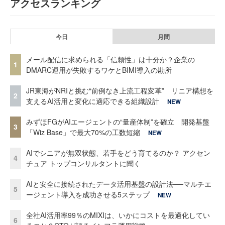
アクセスランキング
今日
月間
メール配信に求められる「信頼性」は十分か？企業の
1
DMARC運用が失敗するワケとBIMI導入の勘所
JR東海がNRIと挑む“前例なき上流工程変革” リニア構想を
2
支えるAI活用と変化に適応できる組織設計
NEW
みずほFGがAIエージェントの“量産体制”を確立 開発基盤
3
「Wiz Base」で最大70%の工数短縮
NEW
AIでシニアが無双状態、若手をどう育てるのか？ アクセン
4
チュア トップコンサルタントに聞く
AIと安全に接続されたデータ活用基盤の設計法──マルチエ
5
ージェント導入を成功させる5ステップ
NEW
全社AI活用率99％のMIXIは、いかにコストを最適化してい
6