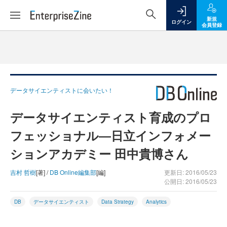
新規
ログイン
会員登録
データサイエンティストに会いたい！
データサイエンティスト育成のプロ
フェッショナル―日立インフォメー
ションアカデミー 田中貴博さん
吉村 哲樹
[著] /
DB Online編集部
[編]
更新日: 2016/05/23
公開日: 2016/05/23
DB
データサイエンティスト
Data Strategy
Analytics