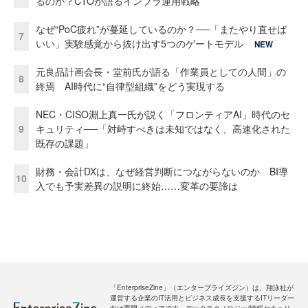
るのか？CTOが語るインフラ運用戦略
なぜ“PoC疲れ”が蔓延しているのか？──「またやり直せば
7
いい」実験感覚から抜け出す5つのゲートモデル
NEW
元良品計画会長・堂前氏が語る「作業員としての人間」の
8
終焉 AI時代に“自律型組織”をどう実現する
NEC・CISO淵上真一氏が説く「フロンティアAI」時代のセ
9
キュリティ──「対峙すべきは未知ではなく、高速化された
既存の課題」
財務・会計DXは、なぜ経営判断につながらないのか BI導
10
入でも予実差異の説明に終始……変革の要諦は
「EnterpriseZine」（エンタープライズジン）は、翔泳社が
運営する企業のIT活用とビジネス成長を支援するITリーダー
向け専門メディアです。データテクノロジー/情報セキュリ