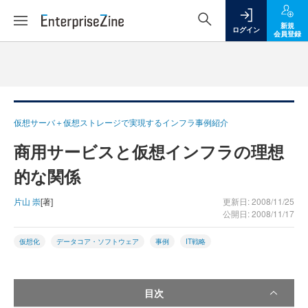
新規
ログイン
会員登録
仮想サーバ＋仮想ストレージで実現するインフラ事例紹介
商用サービスと仮想インフラの理想
的な関係
片山 崇
[著]
更新日: 2008/11/25
公開日: 2008/11/17
仮想化
データコア・ソフトウェア
事例
IT戦略
目次