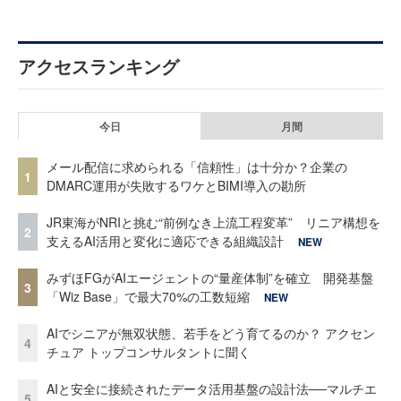
アクセスランキング
今日
月間
メール配信に求められる「信頼性」は十分か？企業の
1
DMARC運用が失敗するワケとBIMI導入の勘所
JR東海がNRIと挑む“前例なき上流工程変革” リニア構想を
2
支えるAI活用と変化に適応できる組織設計
NEW
みずほFGがAIエージェントの“量産体制”を確立 開発基盤
3
「Wiz Base」で最大70%の工数短縮
NEW
AIでシニアが無双状態、若手をどう育てるのか？ アクセン
4
チュア トップコンサルタントに聞く
AIと安全に接続されたデータ活用基盤の設計法──マルチエ
5