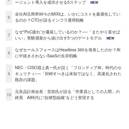
ージェント導入を成功させる5ステップ
NEW
全社AI活用率99％のMIXIは、いかにコストを最適化してい
6
るのか？CTOが語るインフラ運用戦略
なぜ“PoC疲れ”が蔓延しているのか？──「またやり直せば
7
いい」実験感覚から抜け出す5つのゲートモデル
NEW
なぜセールスフォースはHeadless 360を発表したのか？AI
8
に中抜きされないSaaSの生存戦略
NEC・CISO淵上真一氏が説く「フロンティアAI」時代のセ
9
キュリティ──「対峙すべきは未知ではなく、高速化された
既存の課題」
元良品計画会長・堂前氏が語る「作業員としての人間」の
10
終焉 AI時代に“自律型組織”をどう実現する