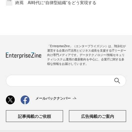
終焉 AI時代に“自律型組織”をどう実現する
「EnterpriseZine」（エンタープライズジン）は、翔泳社が
運営する企業のIT活用とビジネス成長を支援するITリーダー
向け専門メディアです。データテクノロジー/情報セキュリ
ティ/システム運用の最新動向を中心に、企業ITに関する多
様な情報をお届けしています。
メールバックナンバー
記事掲載のご依頼
広告掲載のご案内