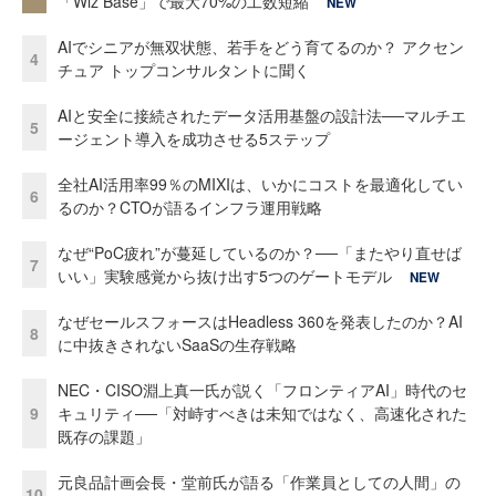
「Wiz Base」で最大70%の工数短縮
NEW
AIでシニアが無双状態、若手をどう育てるのか？ アクセン
4
チュア トップコンサルタントに聞く
AIと安全に接続されたデータ活用基盤の設計法──マルチエ
5
ージェント導入を成功させる5ステップ
全社AI活用率99％のMIXIは、いかにコストを最適化してい
6
るのか？CTOが語るインフラ運用戦略
なぜ“PoC疲れ”が蔓延しているのか？──「またやり直せば
7
いい」実験感覚から抜け出す5つのゲートモデル
NEW
なぜセールスフォースはHeadless 360を発表したのか？AI
8
に中抜きされないSaaSの生存戦略
NEC・CISO淵上真一氏が説く「フロンティアAI」時代のセ
9
キュリティ──「対峙すべきは未知ではなく、高速化された
既存の課題」
元良品計画会長・堂前氏が語る「作業員としての人間」の
10