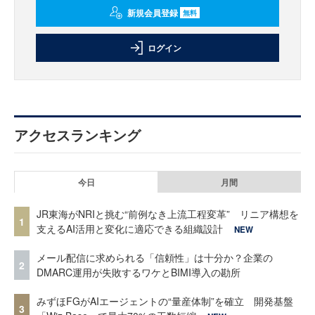
新規会員登録
無料
ログイン
アクセスランキング
今日
月間
JR東海がNRIと挑む“前例なき上流工程変革” リニア構想を
1
支えるAI活用と変化に適応できる組織設計
NEW
メール配信に求められる「信頼性」は十分か？企業の
2
DMARC運用が失敗するワケとBIMI導入の勘所
みずほFGがAIエージェントの“量産体制”を確立 開発基盤
3