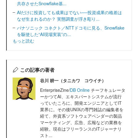
共存させたSnowflake基...
AIだけに投資しても成果はでない──投資成果の格差は
なぜ生まれるのか？ 実態調査が浮き彫り...
パナソニック コネクト／NTTドコモに見る、Snowflake
を駆使した“AI現場実装”の...
もっと読む
この記事の著者
谷川 耕一（タニカワ コウイチ）
EnterpriseZine/
DB Online
チーフキュレータ
ーかつてAI、エキスパートシステムが流行
っていたころに、開発エンジニアとしてIT
業界に。その後UNIXの専門雑誌の編集者を
経て、外資系ソフトウェアベンダーの製品
マーケティング、広告、広報などの業務を
経験。現在はフリーランスのITジャーナリ
スト...