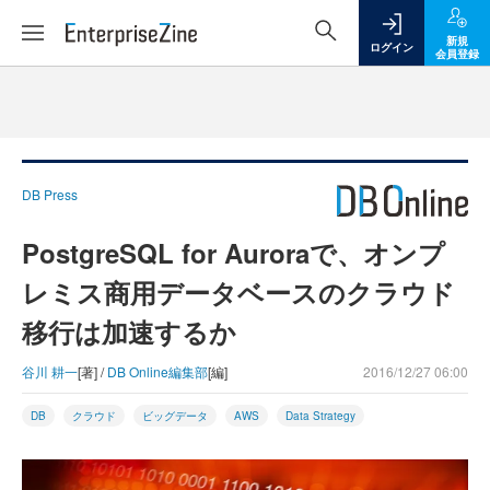
新規
ログイン
会員登録
DB Press
PostgreSQL for Auroraで、オンプ
レミス商用データベースのクラウド
移行は加速するか
谷川 耕一
[著] /
DB Online編集部
[編]
2016/12/27 06:00
DB
クラウド
ビッグデータ
AWS
Data Strategy