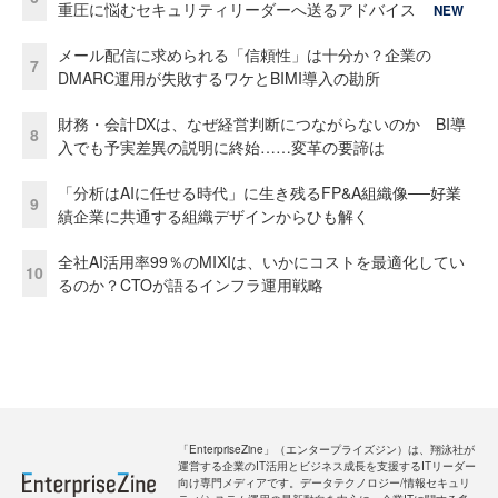
重圧に悩むセキュリティリーダーへ送るアドバイス
NEW
メール配信に求められる「信頼性」は十分か？企業の
7
DMARC運用が失敗するワケとBIMI導入の勘所
財務・会計DXは、なぜ経営判断につながらないのか BI導
8
入でも予実差異の説明に終始……変革の要諦は
「分析はAIに任せる時代」に生き残るFP&A組織像──好業
9
績企業に共通する組織デザインからひも解く
全社AI活用率99％のMIXIは、いかにコストを最適化してい
10
るのか？CTOが語るインフラ運用戦略
「EnterpriseZine」（エンタープライズジン）は、翔泳社が
運営する企業のIT活用とビジネス成長を支援するITリーダー
向け専門メディアです。データテクノロジー/情報セキュリ