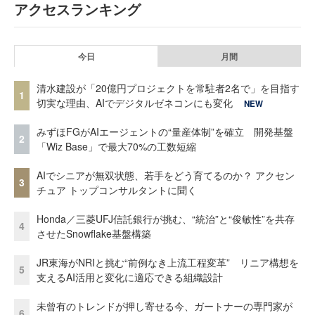
アクセスランキング
今日
月間
清水建設が「20億円プロジェクトを常駐者2名で」を目指す
1
切実な理由、AIでデジタルゼネコンにも変化
NEW
みずほFGがAIエージェントの“量産体制”を確立 開発基盤
2
「Wiz Base」で最大70%の工数短縮
AIでシニアが無双状態、若手をどう育てるのか？ アクセン
3
チュア トップコンサルタントに聞く
Honda／三菱UFJ信託銀行が挑む、“統治”と“俊敏性”を共存
4
させたSnowflake基盤構築
JR東海がNRIと挑む“前例なき上流工程変革” リニア構想を
5
支えるAI活用と変化に適応できる組織設計
未曾有のトレンドが押し寄せる今、ガートナーの専門家が
6