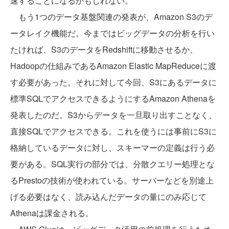
速することになるかもしれない。
もう1つのデータ基盤関連の発表が、Amazon S3のデ
ータレイク機能だ。今まではビッグデータの分析を行い
たければ、S3のデータをRedshiftに移動させるか、
Hadoopの仕組みであるAmazon Elastic MapReduceに渡
す必要があった。それに対して今回、S3にあるデータに
標準SQLでアクセスできるようにするAmazon Athenaを
発表したのだ。S3からデータを一旦取り出すことなく、
直接SQLでアクセスできる。これを使うには事前にS3に
格納しているデータに対し、スキーマーの定義は行う必
要がある。SQL実行の部分では、分散クエリー処理とな
るPrestoの技術が使われている。サーバーなどを別途上
げる必要はなく、読み込んだデータの量にのみ応じて
Athenaは課金される。