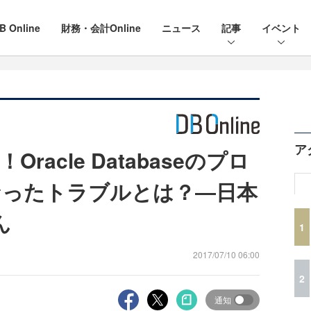
B Online
財務・会計Online
ニュース
記事
イベント
ア
acle Databaseのプロ
なったトラブルとは？―日本
ん
1
2017/07/10 06:00
2
通知