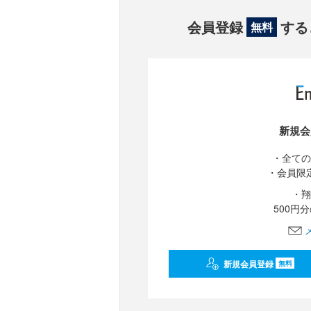
会員登録
する
無料
新規会
・全ての
・会員限
・翔
500円
新規会員登録
無料