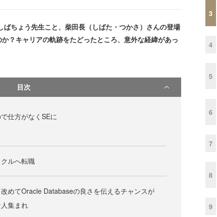
3
しばちょう先生こと、柴田長（しばた・つかさ）さんの登場
のか？キャリアの軌跡をたどったところ、意外な経緯があっ
4
5
目次
6
で仕方がなくSEに
7
ラクルへ転職
8
てOracle Databaseの良さを伝えるチャンスが
な人集まれ
9