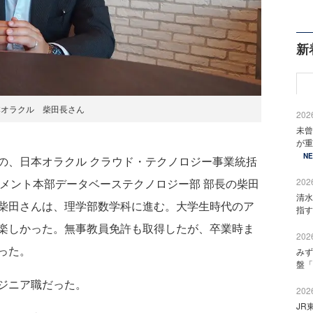
新
本オラクル 柴田長さん
2026
未曾
が重
N
、日本オラクル クラウド・テクノロジー事業統括
クトマネジメント本部データベーステクノロジー部 部長の柴田
2026
清水
柴田さんは、理学部数学科に進む。大学生時代のア
指す
楽しかった。無事教員免許も取得したが、卒業時ま
2026
った。
みず
盤「
ジニア職だった。
2026
JR