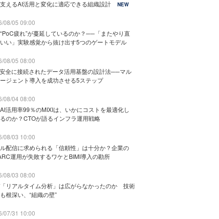
支えるAI活用と変化に適応できる組織設計
NEW
/08/05 09:00
“PoC疲れ”が蔓延しているのか？──「またやり直
いい」実験感覚から抜け出す5つのゲートモデル
/08/05 08:00
と安全に接続されたデータ活用基盤の設計法──マル
ージェント導入を成功させる5ステップ
/08/04 08:00
AI活用率99％のMIXIは、いかにコストを最適化し
るのか？CTOが語るインフラ運用戦略
/08/03 10:00
ル配信に求められる「信頼性」は十分か？企業の
ARC運用が失敗するワケとBIMI導入の勘所
/08/03 08:00
「リアルタイム分析」は広がらなかったのか 技術
も根深い、“組織の壁”
/07/31 10:00