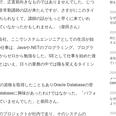
で、正直前向きなものではありませんでした。じつ
想を
非常勤講師の話が来たんですが、さすがにこのタイ
2026
れられなくて。講師の話がもっと早くに来ていれ
なぜ
せば
ていなかったかもしれません」（柴田さん）
2026
AI
会社。ここでシステムエンジニアとしての生活が始
チエ
事は、Javaや.NETのプログラミング。プログラ
2026
からゼロから勉強をした。SEとして仕事を始めた後
全社
てい
とはいえ、日々の業務の中では職を変えるタイミン
2026
メー
DM
資格を取得したこともありOracle Databaseの管
Databaseに興味があったわけではなかった。「パフォ
2026
なぜ
ていませんでした」と柴田さん。
より
のプロジェクトが社内で走り、そのシステムの
2026