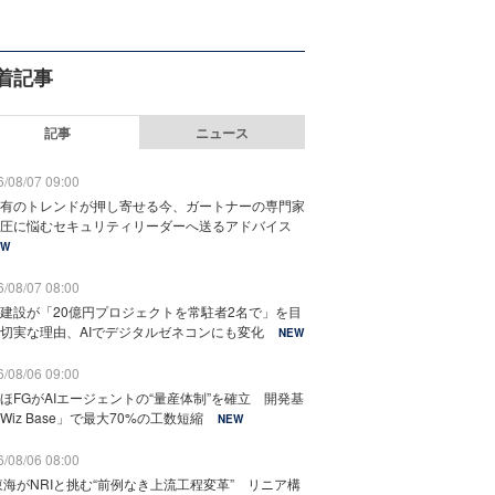
着記事
記事
ニュース
/08/07 09:00
有のトレンドが押し寄せる今、ガートナーの専門家
圧に悩むセキュリティリーダーへ送るアドバイス
EW
/08/07 08:00
建設が「20億円プロジェクトを常駐者2名で」を目
切実な理由、AIでデジタルゼネコンにも変化
NEW
/08/06 09:00
ほFGがAIエージェントの“量産体制”を確立 開発基
Wiz Base」で最大70%の工数短縮
NEW
/08/06 08:00
東海がNRIと挑む“前例なき上流工程変革” リニア構