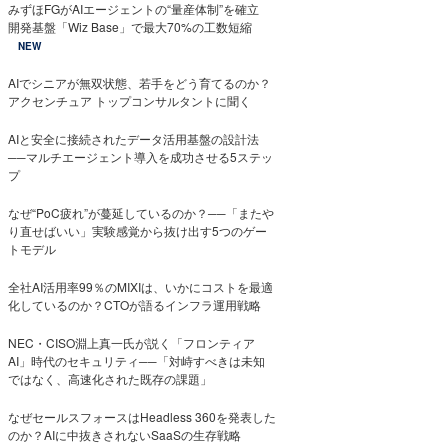
みずほFGがAIエージェントの“量産体制”を確立
開発基盤「Wiz Base」で最大70%の工数短縮
NEW
AIでシニアが無双状態、若手をどう育てるのか？
アクセンチュア トップコンサルタントに聞く
AIと安全に接続されたデータ活用基盤の設計法
──マルチエージェント導入を成功させる5ステッ
プ
なぜ“PoC疲れ”が蔓延しているのか？──「またや
り直せばいい」実験感覚から抜け出す5つのゲー
トモデル
全社AI活用率99％のMIXIは、いかにコストを最適
化しているのか？CTOが語るインフラ運用戦略
NEC・CISO淵上真一氏が説く「フロンティア
AI」時代のセキュリティ──「対峙すべきは未知
ではなく、高速化された既存の課題」
なぜセールスフォースはHeadless 360を発表した
のか？AIに中抜きされないSaaSの生存戦略