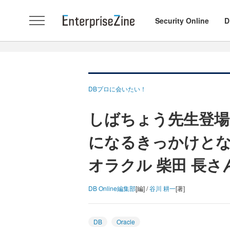
Security Online
D
DBプロに会いたい！
しばちょう先生登場！Or
になるきっかけと
オラクル 柴田 長さ
DB Online編集部
[編] /
谷川 耕一
[著]
DB
Oracle