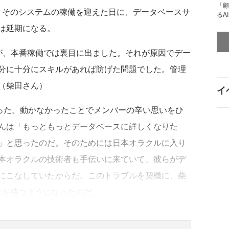
「顧
っていた。そのシステムの稼働を迎えた日に、データベースサ
るA
は延期になる。
、本番稼働では裏目に出ました。それが原因でデー
分に十分にスキルがあれば防げた問題でした。管理
（柴田さん）
イ
った。動かなかったことでメンバーの辛い思いをひ
んは「もっともっとデータベースに詳しくなりた
」と思ったのだ。そのためには日本オラクルに入り
本オラクルの技術者も手伝いに来ていて、彼らがデ
にこなしていたからだ。このトラブルを契機に、柴
いに興味を持つようになったのだ。