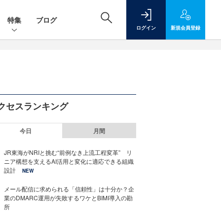
特集
ブログ
ログイン
新規
会員登録
クセスランキング
今日
月間
JR東海がNRIと挑む“前例なき上流工程変革” リ
ニア構想を支えるAI活用と変化に適応できる組織
設計
NEW
メール配信に求められる「信頼性」は十分か？企
業のDMARC運用が失敗するワケとBIMI導入の勘
所