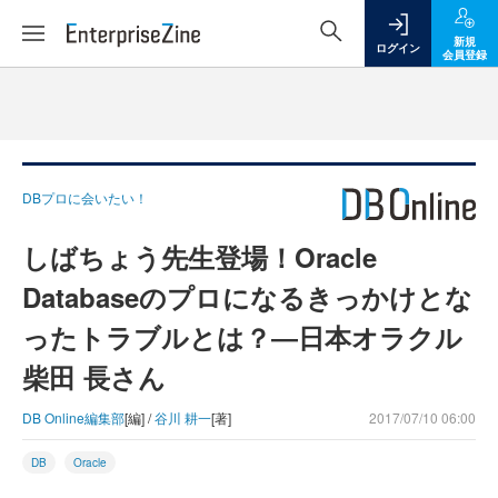
新規
ログイン
会員登録
DBプロに会いたい！
しばちょう先生登場！Oracle
Databaseのプロになるきっかけとな
ったトラブルとは？―日本オラクル
柴田 長さん
DB Online編集部
[編] /
谷川 耕一
[著]
2017/07/10 06:00
DB
Oracle