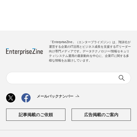
「EnterpriseZine」（エンタープライズジン）は、翔泳社が
運営する企業のIT活用とビジネス成長を支援するITリーダー
向け専門メディアです。データテクノロジー/情報セキュリ
ティ/システム運用の最新動向を中心に、企業ITに関する多
様な情報をお届けしています。
メールバックナンバー
記事掲載のご依頼
広告掲載のご案内