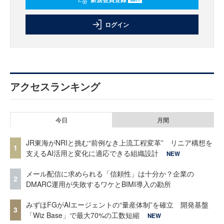
ログイン
アクセスランキング
今日
月間
JR東海がNRIと挑む“前例なき上流工程変革” リニア構想を
1
支えるAI活用と変化に適応できる組織設計
NEW
メール配信に求められる「信頼性」は十分か？企業の
2
DMARC運用が失敗するワケとBIMI導入の勘所
みずほFGがAIエージェントの“量産体制”を確立 開発基盤
3
「Wiz Base」で最大70%の工数短縮
NEW