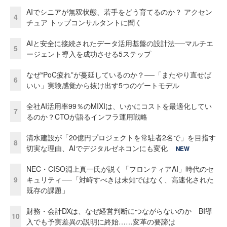
AIでシニアが無双状態、若手をどう育てるのか？ アクセン
4
チュア トップコンサルタントに聞く
AIと安全に接続されたデータ活用基盤の設計法──マルチエ
5
ージェント導入を成功させる5ステップ
なぜ“PoC疲れ”が蔓延しているのか？──「またやり直せば
6
いい」実験感覚から抜け出す5つのゲートモデル
全社AI活用率99％のMIXIは、いかにコストを最適化してい
7
るのか？CTOが語るインフラ運用戦略
清水建設が「20億円プロジェクトを常駐者2名で」を目指す
8
切実な理由、AIでデジタルゼネコンにも変化
NEW
NEC・CISO淵上真一氏が説く「フロンティアAI」時代のセ
9
キュリティ──「対峙すべきは未知ではなく、高速化された
既存の課題」
財務・会計DXは、なぜ経営判断につながらないのか BI導
10
入でも予実差異の説明に終始……変革の要諦は