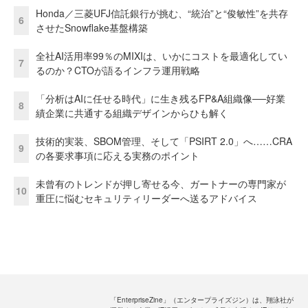
Honda／三菱UFJ信託銀行が挑む、“統治”と“俊敏性”を共存
6
させたSnowflake基盤構築
全社AI活用率99％のMIXIは、いかにコストを最適化してい
7
るのか？CTOが語るインフラ運用戦略
「分析はAIに任せる時代」に生き残るFP&A組織像──好業
8
績企業に共通する組織デザインからひも解く
技術的実装、SBOM管理、そして「PSIRT 2.0」へ……CRA
9
の各要求事項に応える実務のポイント
未曾有のトレンドが押し寄せる今、ガートナーの専門家が
10
重圧に悩むセキュリティリーダーへ送るアドバイス
「EnterpriseZine」（エンタープライズジン）は、翔泳社が