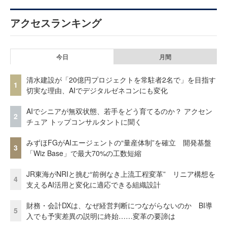
アクセスランキング
今日
月間
清水建設が「20億円プロジェクトを常駐者2名で」を目指す
1
切実な理由、AIでデジタルゼネコンにも変化
AIでシニアが無双状態、若手をどう育てるのか？ アクセン
2
チュア トップコンサルタントに聞く
みずほFGがAIエージェントの“量産体制”を確立 開発基盤
3
「Wiz Base」で最大70%の工数短縮
JR東海がNRIと挑む“前例なき上流工程変革” リニア構想を
4
支えるAI活用と変化に適応できる組織設計
財務・会計DXは、なぜ経営判断につながらないのか BI導
5
入でも予実差異の説明に終始……変革の要諦は