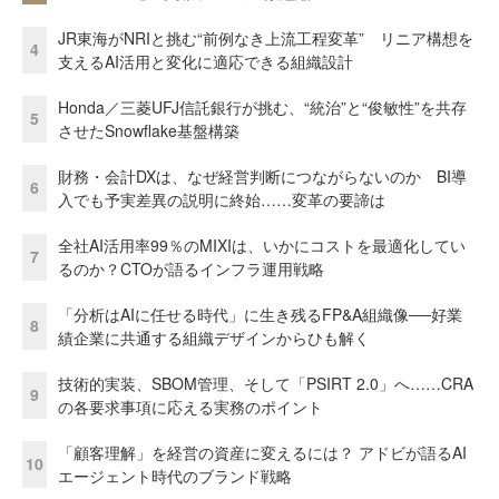
JR東海がNRIと挑む“前例なき上流工程変革” リニア構想を
4
支えるAI活用と変化に適応できる組織設計
Honda／三菱UFJ信託銀行が挑む、“統治”と“俊敏性”を共存
5
させたSnowflake基盤構築
財務・会計DXは、なぜ経営判断につながらないのか BI導
6
入でも予実差異の説明に終始……変革の要諦は
全社AI活用率99％のMIXIは、いかにコストを最適化してい
7
るのか？CTOが語るインフラ運用戦略
「分析はAIに任せる時代」に生き残るFP&A組織像──好業
8
績企業に共通する組織デザインからひも解く
技術的実装、SBOM管理、そして「PSIRT 2.0」へ……CRA
9
の各要求事項に応える実務のポイント
「顧客理解」を経営の資産に変えるには？ アドビが語るAI
10
エージェント時代のブランド戦略