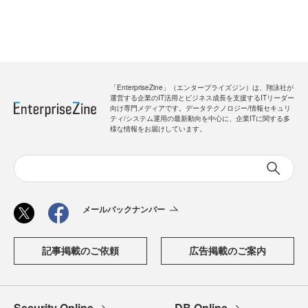
「EnterpriseZine」（エンタープライズジン）は、翔泳社が
運営する企業のIT活用とビジネス成長を支援するITリーダー
向け専門メディアです。データテクノロジー/情報セキュリ
ティ/システム運用の最新動向を中心に、企業ITに関する多
様な情報をお届けしています。
メールバックナンバー
記事掲載のご依頼
広告掲載のご案内
Security Online
DB Online