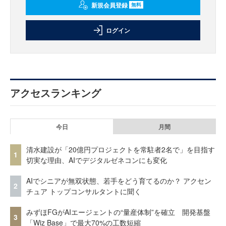
新規会員登録
無料
ログイン
アクセスランキング
今日
月間
清水建設が「20億円プロジェクトを常駐者2名で」を目指す
1
切実な理由、AIでデジタルゼネコンにも変化
AIでシニアが無双状態、若手をどう育てるのか？ アクセン
2
チュア トップコンサルタントに聞く
みずほFGがAIエージェントの“量産体制”を確立 開発基盤
3
「Wiz Base」で最大70%の工数短縮