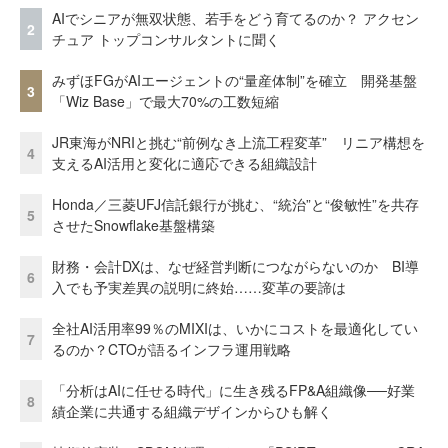
AIでシニアが無双状態、若手をどう育てるのか？ アクセン
2
チュア トップコンサルタントに聞く
みずほFGがAIエージェントの“量産体制”を確立 開発基盤
3
「Wiz Base」で最大70%の工数短縮
JR東海がNRIと挑む“前例なき上流工程変革” リニア構想を
4
支えるAI活用と変化に適応できる組織設計
Honda／三菱UFJ信託銀行が挑む、“統治”と“俊敏性”を共存
5
させたSnowflake基盤構築
財務・会計DXは、なぜ経営判断につながらないのか BI導
6
入でも予実差異の説明に終始……変革の要諦は
全社AI活用率99％のMIXIは、いかにコストを最適化してい
7
るのか？CTOが語るインフラ運用戦略
「分析はAIに任せる時代」に生き残るFP&A組織像──好業
8
績企業に共通する組織デザインからひも解く