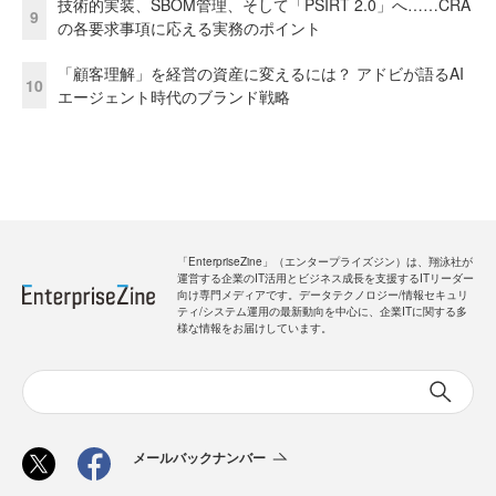
技術的実装、SBOM管理、そして「PSIRT 2.0」へ……CRA
9
の各要求事項に応える実務のポイント
「顧客理解」を経営の資産に変えるには？ アドビが語るAI
10
エージェント時代のブランド戦略
「EnterpriseZine」（エンタープライズジン）は、翔泳社が
運営する企業のIT活用とビジネス成長を支援するITリーダー
向け専門メディアです。データテクノロジー/情報セキュリ
ティ/システム運用の最新動向を中心に、企業ITに関する多
様な情報をお届けしています。
メールバックナンバー