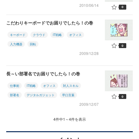
2010/06/14
0
こだわりキーボードでお困りでしたら！の巻
キーボード
クラウド
IT戦略
オフィス
入力機器
回転
0
2009/12/28
長～い部署名でお困りでしたら！の巻
仕事術
IT戦略
オフィス
対人スキル
部署名
デジタルガジェット
早口言葉
0
2009/12/07
4件中1～4件を表示