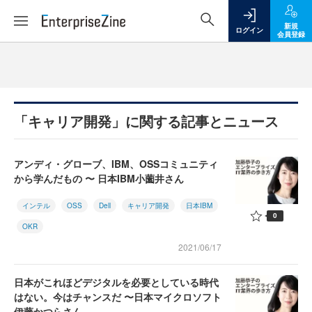
新規
ログイン
会員登録
「キャリア開発」に関する記事とニュース
アンディ・グローブ、IBM、OSSコミュニティ
から学んだもの 〜 日本IBM小薗井さん
インテル
OSS
Dell
キャリア開発
日本IBM
0
OKR
2021/06/17
日本がこれほどデジタルを必要としている時代
はない。今はチャンスだ 〜日本マイクロソフト
伊藤かつらさん