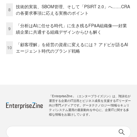
技術的実装、SBOM管理、そして「PSIRT 2.0」へ……CRA
8
の各要求事項に応える実務のポイント
「分析はAIに任せる時代」に生き残るFP&A組織像──好業
9
績企業に共通する組織デザインからひも解く
「顧客理解」を経営の資産に変えるには？ アドビが語るAI
10
エージェント時代のブランド戦略
「EnterpriseZine」（エンタープライズジン）は、翔泳社が
運営する企業のIT活用とビジネス成長を支援するITリーダー
向け専門メディアです。データテクノロジー/情報セキュリ
ティ/システム運用の最新動向を中心に、企業ITに関する多
様な情報をお届けしています。