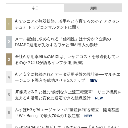
今日
月間
AIでシニアが無双状態、若手をどう育てるのか？ アクセン
1
チュア トップコンサルタントに聞く
メール配信に求められる「信頼性」は十分か？企業の
2
DMARC運用が失敗するワケとBIMI導入の勘所
全社AI活用率99％のMIXIは、いかにコストを最適化してい
3
るのか？CTOが語るインフラ運用戦略
AIと安全に接続されたデータ活用基盤の設計法──マルチエ
4
ージェント導入を成功させる5ステップ
NEW
JR東海がNRIと挑む“前例なき上流工程変革” リニア構想を
5
支えるAI活用と変化に適応できる組織設計
NEW
みずほFGがAIエージェントの“量産体制”を確立 開発基盤
6
「Wiz Base」で最大70%の工数短縮
NEW
なぜ“PoC疲れ”が蔓延しているのか？──「またやり直せば