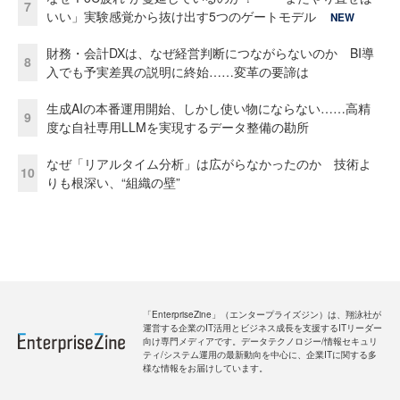
7
いい」実験感覚から抜け出す5つのゲートモデル
NEW
財務・会計DXは、なぜ経営判断につながらないのか BI導
8
入でも予実差異の説明に終始……変革の要諦は
生成AIの本番運用開始、しかし使い物にならない……高精
9
度な自社専用LLMを実現するデータ整備の勘所
なぜ「リアルタイム分析」は広がらなかったのか 技術よ
10
りも根深い、“組織の壁”
「EnterpriseZine」（エンタープライズジン）は、翔泳社が
運営する企業のIT活用とビジネス成長を支援するITリーダー
向け専門メディアです。データテクノロジー/情報セキュリ
ティ/システム運用の最新動向を中心に、企業ITに関する多
様な情報をお届けしています。