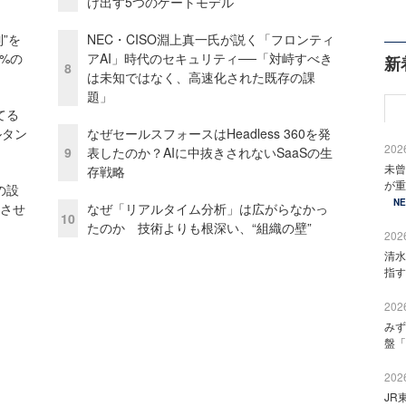
け出す5つのゲートモデル
”を
NEC・CISO淵上真一氏が説く「フロンティ
0%の
アAI」時代のセキュリティ──「対峙すべき
新
8
は未知ではなく、高速化された既存の課
題」
てる
ルタン
なぜセールスフォースはHeadless 360を発
2026
9
表したのか？AIに中抜きされないSaaSの生
未曾
存戦略
が重
の設
N
功させ
なぜ「リアルタイム分析」は広がらなかっ
10
たのか 技術よりも根深い、“組織の壁”
2026
清水
指す
2026
みず
盤「
2026
JR