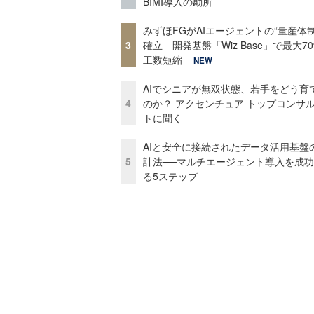
BIMI導入の勘所
みずほFGがAIエージェントの“量産体制
3
確立 開発基盤「Wiz Base」で最大7
工数短縮
NEW
AIでシニアが無双状態、若手をどう育
4
のか？ アクセンチュア トップコンサ
トに聞く
AIと安全に接続されたデータ活用基盤
5
計法──マルチエージェント導入を成
る5ステップ