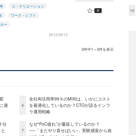
考
コ・クリエーション
10
0
化
ワーク・シフト
カー
2012/09/12
3件中1～3件を表示
変
全社AI活用率99％のMIXIは、いかにコスト
化に適
6
を最適化しているのか？CTOが語るインフ
ラ運用戦略
十分
なぜ“PoC疲れ”が蔓延しているのか？
ケと
7
──「またやり直せばいい」実験感覚から抜