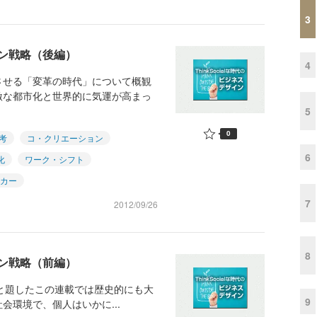
3
ン戦略（後編）
4
させる「変革の時代」について概観
激な都市化と世界的に気運が高まっ
5
0
考
コ・クリエーション
6
化
ワーク・シフト
カー
7
2012/09/26
8
ョン戦略（前編）
イン」と題したこの連載では歴史的にも大
9
環境で、個人はいかに...