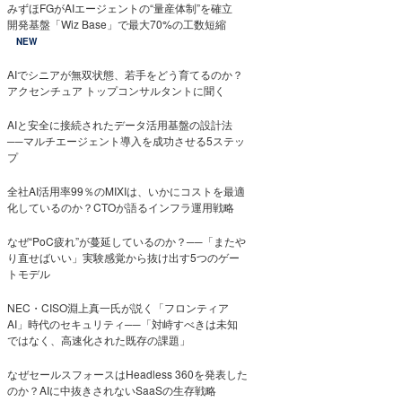
みずほFGがAIエージェントの“量産体制”を確立
開発基盤「Wiz Base」で最大70%の工数短縮
NEW
AIでシニアが無双状態、若手をどう育てるのか？
アクセンチュア トップコンサルタントに聞く
AIと安全に接続されたデータ活用基盤の設計法
──マルチエージェント導入を成功させる5ステッ
プ
全社AI活用率99％のMIXIは、いかにコストを最適
化しているのか？CTOが語るインフラ運用戦略
なぜ“PoC疲れ”が蔓延しているのか？──「またや
り直せばいい」実験感覚から抜け出す5つのゲー
トモデル
NEC・CISO淵上真一氏が説く「フロンティア
AI」時代のセキュリティ──「対峙すべきは未知
ではなく、高速化された既存の課題」
なぜセールスフォースはHeadless 360を発表した
のか？AIに中抜きされないSaaSの生存戦略