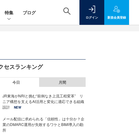
特集
ブログ
ログイン
新規
会員登録
クセスランキング
今日
月間
JR東海がNRIと挑む“前例なき上流工程変革” リ
ニア構想を支えるAI活用と変化に適応できる組織
設計
NEW
メール配信に求められる「信頼性」は十分か？企
業のDMARC運用が失敗するワケとBIMI導入の勘
所