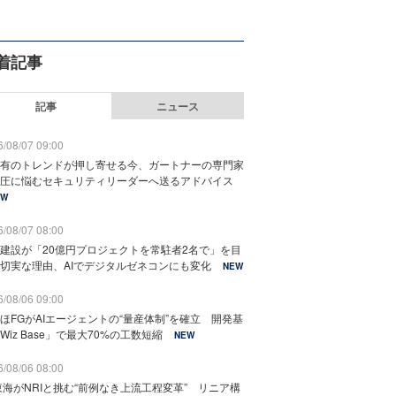
着記事
記事
ニュース
/08/07 09:00
有のトレンドが押し寄せる今、ガートナーの専門家
圧に悩むセキュリティリーダーへ送るアドバイス
EW
/08/07 08:00
建設が「20億円プロジェクトを常駐者2名で」を目
切実な理由、AIでデジタルゼネコンにも変化
NEW
/08/06 09:00
ほFGがAIエージェントの“量産体制”を確立 開発基
Wiz Base」で最大70%の工数短縮
NEW
/08/06 08:00
東海がNRIと挑む“前例なき上流工程変革” リニア構