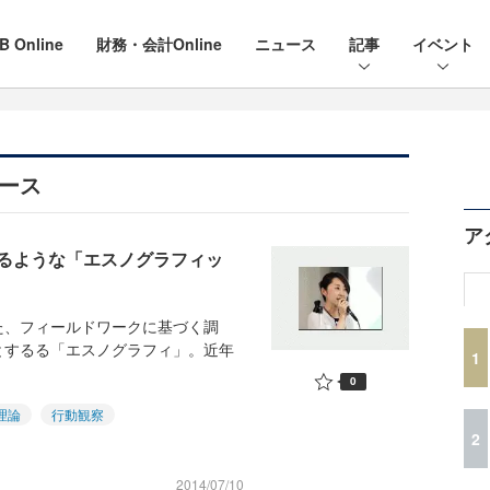
B Online
財務・会計Online
ニュース
記事
イベント
ース
ア
るような「エスノグラフィッ
、フィールドワークに基づく調
とするる「エスノグラフィ」。近年
1
0
理論
行動観察
2
2014/07/10