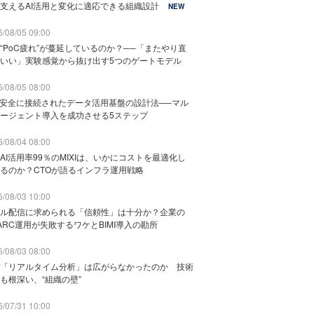
支えるAI活用と変化に適応できる組織設計
NEW
/08/05 09:00
“PoC疲れ”が蔓延しているのか？──「またやり直
いい」実験感覚から抜け出す5つのゲートモデル
/08/05 08:00
と安全に接続されたデータ活用基盤の設計法──マル
ージェント導入を成功させる5ステップ
/08/04 08:00
AI活用率99％のMIXIは、いかにコストを最適化し
るのか？CTOが語るインフラ運用戦略
/08/03 10:00
ル配信に求められる「信頼性」は十分か？企業の
ARC運用が失敗するワケとBIMI導入の勘所
/08/03 08:00
「リアルタイム分析」は広がらなかったのか 技術
も根深い、“組織の壁”
/07/31 10:00