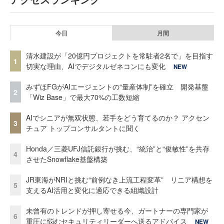
今日
月間
清水建設が「20億円プロジェクトを常駐者2名で」を目指す
1
切実な理由、AIでデジタルゼネコンにも変化
NEW
みずほFGがAIエージェントの“量産体制”を確立 開発基盤
2
「Wiz Base」で最大70%の工数短縮
AIでシニアが無双状態、若手をどう育てるのか？ アクセン
3
チュア トップコンサルタントに聞く
Honda／三菱UFJ信託銀行が挑む、“統治”と“俊敏性”を共存
4
させたSnowflake基盤構築
JR東海がNRIと挑む“前例なき上流工程変革” リニア構想を
5
支えるAI活用と変化に適応できる組織設計
未曾有のトレンドが押し寄せる今、ガートナーの専門家が
6
重圧に悩むセキュリティリーダーへ送るアドバイス
NEW