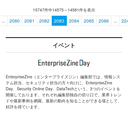
15747件中14575～14581件を表示
...
2080
2081
2082
2083
2084
2085
2086
...
22
イベント
EnterpriseZine（エンタープライズジン）編集部では、情報シス
テム担当、セキュリティ担当の方々向けに、EnterpriseZine
Day、Security Online Day、DataTechという、3つのイベントを
開催しております。それぞれ編集部独自の切り口で、業界トレン
ドや最新事例を網羅。最新の動向を知ることができる場として、
好評を得ています。