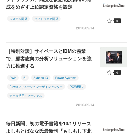
成をめざす上位認定資格を設定
システム開発
ソフトウェア開発
0
2010/09/14
［特別対談］サイベースとIBMの協業
で、顧客志向の分析ソリューションを強
力に推進する
0
DWH
BI
Sybase IQ
Power Systems
Powerソリューションデザインセンター
POWER 7
データ活用・ソーシャル
2010/09/14
毎日新聞、初の電子書籍を10/1リリース
よしもとばなな氏最新刊『もしもし下北