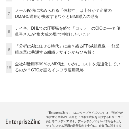
メール配信に求められる「信頼性」は十分か？企業の
7
DMARC運用が失敗するワケとBIMI導入の勘所
ナイキ、DHLでのIT要職を経て「ロッテ」のCIOに──丸茂
8
眞弓さんが“集大成の場”で挑戦したいこと
「分析はAIに任せる時代」に生き残るFP&A組織像──好業
9
績企業に共通する組織デザインからひも解く
全社AI活用率99％のMIXIは、いかにコストを最適化してい
10
るのか？CTOが語るインフラ運用戦略
「EnterpriseZine」（エンタープライズジン）は、翔泳社が
運営する企業のIT活用とビジネス成長を支援するITリーダー
向け専門メディアです。データテクノロジー/情報セキュリ
ティ/システム運用の最新動向を中心に、企業ITに関する多