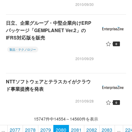
2010/09/30
日立、企業グループ・中堅企業向けERP
パッケージ「GEMPLANET Ver.2」の
IFRS対応版を販売
0
製品・テクノロジー
2010/09/29
NTTソフトウェアとテラスカイがクラウ
ド事業提携を発表
2010/09/28
0
15747件中14554～14560件を表示
...
2077
2078
2079
2080
2081
2082
2083
...
22