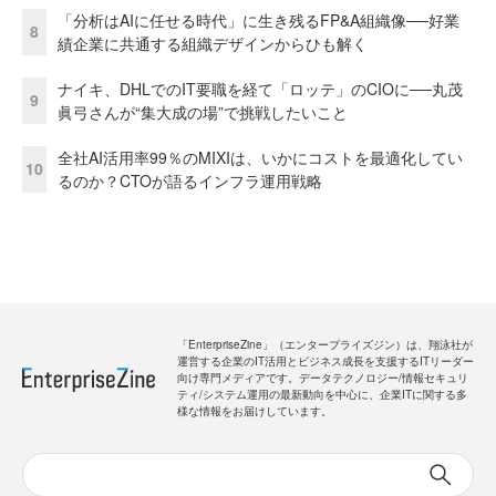
「分析はAIに任せる時代」に生き残るFP&A組織像──好業
8
績企業に共通する組織デザインからひも解く
ナイキ、DHLでのIT要職を経て「ロッテ」のCIOに──丸茂
9
眞弓さんが“集大成の場”で挑戦したいこと
全社AI活用率99％のMIXIは、いかにコストを最適化してい
10
るのか？CTOが語るインフラ運用戦略
「EnterpriseZine」（エンタープライズジン）は、翔泳社が
運営する企業のIT活用とビジネス成長を支援するITリーダー
向け専門メディアです。データテクノロジー/情報セキュリ
ティ/システム運用の最新動向を中心に、企業ITに関する多
様な情報をお届けしています。