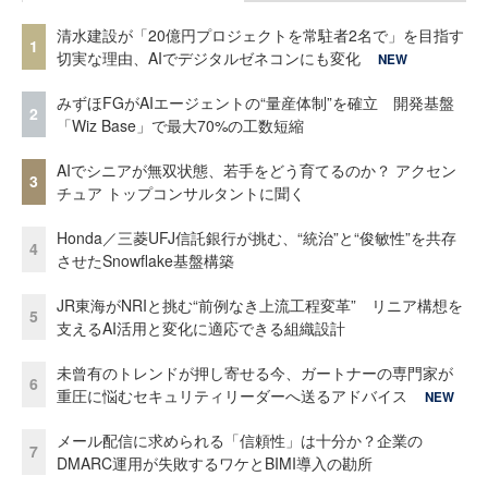
清水建設が「20億円プロジェクトを常駐者2名で」を目指す
1
切実な理由、AIでデジタルゼネコンにも変化
NEW
みずほFGがAIエージェントの“量産体制”を確立 開発基盤
2
「Wiz Base」で最大70%の工数短縮
AIでシニアが無双状態、若手をどう育てるのか？ アクセン
3
チュア トップコンサルタントに聞く
Honda／三菱UFJ信託銀行が挑む、“統治”と“俊敏性”を共存
4
させたSnowflake基盤構築
JR東海がNRIと挑む“前例なき上流工程変革” リニア構想を
5
支えるAI活用と変化に適応できる組織設計
未曾有のトレンドが押し寄せる今、ガートナーの専門家が
6
重圧に悩むセキュリティリーダーへ送るアドバイス
NEW
メール配信に求められる「信頼性」は十分か？企業の
7
DMARC運用が失敗するワケとBIMI導入の勘所