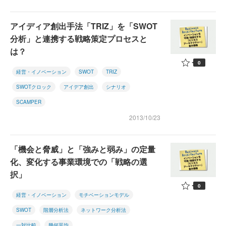
アイディア創出手法「TRIZ」を「SWOT
分析」と連携する戦略策定プロセスと
は？
0
経営・イノベーション
SWOT
TRIZ
SWOTクロック
アイデア創出
シナリオ
SCAMPER
2013/10/23
「機会と脅威」と「強みと弱み」の定量
化、変化する事業環境での「戦略の選
択」
0
経営・イノベーション
モチベーションモデル
SWOT
階層分析法
ネットワーク分析法
一対比較
幾何平均