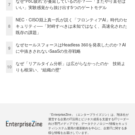
なぜ“PoC疲れ”が蔓延しているのか？──「またやり直せば
7
いい」実験感覚から抜け出す5つのゲートモデル
NEC・CISO淵上真一氏が説く「フロンティアAI」時代のセ
8
キュリティ──「対峙すべきは未知ではなく、高速化された
既存の課題」
なぜセールスフォースはHeadless 360を発表したのか？AI
9
に中抜きされないSaaSの生存戦略
なぜ「リアルタイム分析」は広がらなかったのか 技術よ
10
りも根深い、“組織の壁”
「EnterpriseZine」（エンタープライズジン）は、翔泳社が
運営する企業のIT活用とビジネス成長を支援するITリーダー
向け専門メディアです。データテクノロジー/情報セキュリ
ティ/システム運用の最新動向を中心に、企業ITに関する多
様な情報をお届けしています。