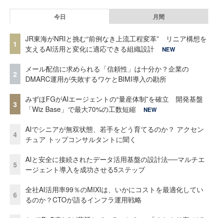
今日
月間
JR東海がNRIと挑む“前例なき上流工程変革” リニア構想を
1
支えるAI活用と変化に適応できる組織設計
NEW
メール配信に求められる「信頼性」は十分か？企業の
2
DMARC運用が失敗するワケとBIMI導入の勘所
みずほFGがAIエージェントの“量産体制”を確立 開発基盤
3
「Wiz Base」で最大70%の工数短縮
NEW
AIでシニアが無双状態、若手をどう育てるのか？ アクセン
4
チュア トップコンサルタントに聞く
AIと安全に接続されたデータ活用基盤の設計法──マルチエ
5
ージェント導入を成功させる5ステップ
全社AI活用率99％のMIXIは、いかにコストを最適化してい
6
るのか？CTOが語るインフラ運用戦略