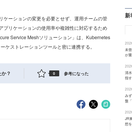
新
リケーションの変更を必要とせず、運用チームの管
アプリケーションの使用率や複雑性に対応するため
Service Meshソリューション」は、Kubernetes
2026
コンテナオーケストレーションツールと密に連携する。
未曾
が重
2026
たか？
清水
参考になった
0
指す
2026
みず
盤「
2026
JR
想を