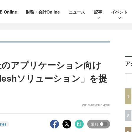
B Online
財務・会計Online
ニュース
記事
イベント
tes上のアプリケーション向け
ア
ice Meshソリューション」を提
1
2019/02/28 14:30
2
etes
通知
3