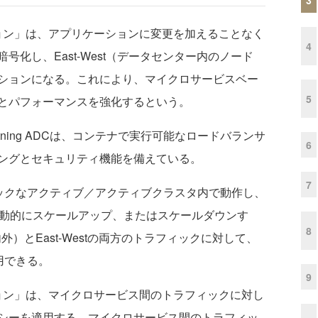
ソリューション」は、アプリケーションに変更を加えることなく
4
化し、East-West（データセンター内のノード
ションになる。これにより、マイクロサービスベー
5
とパフォーマンスを強化するという。
tning ADCは、コンテナで実行可能なロードバランサ
6
ングとセキュリティ機能を備えている。
7
ラスティックなアクティブ／アクティブクラスタ内で動作し、
じて自動的にスケールアップ、またはスケールダウンす
8
の内外）とEast-Westの両方のトラフィックに対して、
を使用できる。
9
ソリューション」は、マイクロサービス間のトラフィックに対し
シーを適用する。マイクロサービス間のトラフィッ