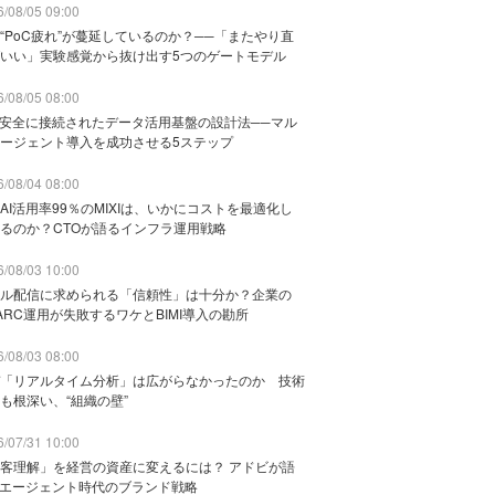
/08/05 09:00
“PoC疲れ”が蔓延しているのか？──「またやり直
いい」実験感覚から抜け出す5つのゲートモデル
/08/05 08:00
と安全に接続されたデータ活用基盤の設計法──マル
ージェント導入を成功させる5ステップ
/08/04 08:00
AI活用率99％のMIXIは、いかにコストを最適化し
るのか？CTOが語るインフラ運用戦略
/08/03 10:00
ル配信に求められる「信頼性」は十分か？企業の
ARC運用が失敗するワケとBIMI導入の勘所
/08/03 08:00
「リアルタイム分析」は広がらなかったのか 技術
も根深い、“組織の壁”
/07/31 10:00
客理解」を経営の資産に変えるには？ アドビが語
Iエージェント時代のブランド戦略