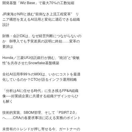
開発基盤「Wiz Base」で最大70%の工数短縮
JR東海がNRIと挑む“前例なき上流工程変革” リ
ニア構想を支えるAI活用と変化に適応できる組織
設計
財務・会計DXは、なぜ経営判断につながらないの
か BI導入でも予実差異の説明に終始……変革の
要諦は
Honda／三菱UFJ信託銀行が挑む、“統治”と“俊敏
性”を共存させたSnowflake基盤構築
全社AI活用率99％のMIXIは、いかにコストを最適
化しているのか？CTOが語るインフラ運用戦略
「分析はAIに任せる時代」に生き残るFP&A組織
像──好業績企業に共通する組織デザインからひ
も解く
技術的実装、SBOM管理、そして「PSIRT 2.0」
へ……CRAの各要求事項に応える実務のポイント
未曾有のトレンドが押し寄せる今、ガートナーの