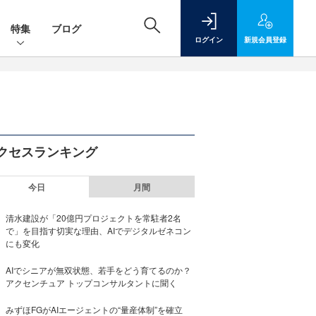
特集
ブログ
ログイン
新規
会員登録
クセスランキング
今日
月間
清水建設が「20億円プロジェクトを常駐者2名
で」を目指す切実な理由、AIでデジタルゼネコン
にも変化
AIでシニアが無双状態、若手をどう育てるのか？
アクセンチュア トップコンサルタントに聞く
みずほFGがAIエージェントの“量産体制”を確立