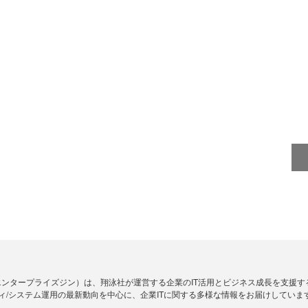
Zine」（エンタープライズジン）は、翔泳社が運営する企業のIT活用とビジネス成長を支
ィ/システム運用の最新動向を中心に、企業ITに関する多様な情報をお届けしていま