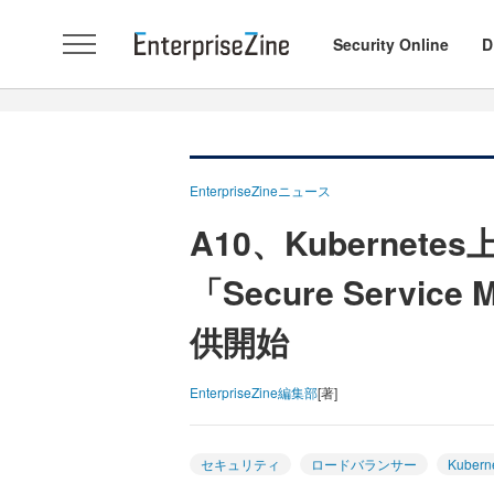
Security Online
D
EnterpriseZineニュース
A10、Kuberne
「Secure Serv
供開始
EnterpriseZine編集部
[著]
セキュリティ
ロードバランサー
Kubern