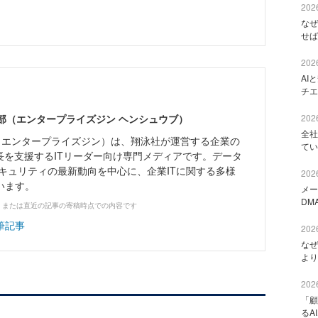
2026
なぜ
せば
2026
AI
チエ
ne編集部（エンタープライズジン ヘンシュウブ）
2026
全社
Zine」（エンタープライズジン）は、翔泳社が運営する企業の
てい
長を支援するITリーダー向け専門メディアです。データ
キュリティの最新動向を中心に、企業ITに関する多様
2026
います。
メー
DM
、または直近の記事の寄稿時点での内容です
筆記事
2026
なぜ
より
2026
「顧
るA