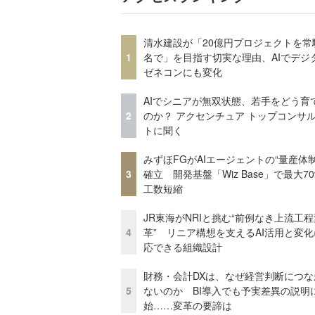
清水建設が「20億円プロジェクトを常
1
名で」を目指す切実な理由、AIでデジ
ゼネコンにも変化
AIでシニアが無双状態、若手をどう育
2
のか？ アクセンチュア トップコンサ
トに聞く
みずほFGがAIエージェントの“量産体制
3
確立 開発基盤「Wiz Base」で最大7
工数短縮
JR東海がNRIと挑む“前例なき上流工程
4
革” リニア構想を支えるAI活用と変
応できる組織設計
財務・会計DXは、なぜ経営判断につな
5
ないのか BI導入でも予実差異の説明
始……変革の要諦は