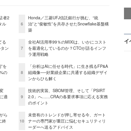
駐者2
Honda／三菱UFJ信託銀行が挑む、“統
タル
6
治”と“俊敏性”を共存させたSnowflake基盤構
築
イ
てる
全社AI活用率99％のMIXIは、いかにコスト
ルタン
7
を最適化しているのか？CTOが語るインフ
ラ運用戦略
”を
「分析はAIに任せる時代」に生き残るFP&A
0%の
8
組織像──好業績企業に共通する組織デザイ
ンからひも解く
変
技術的実装、SBOM管理、そして「PSIRT
化に適
9
2.0」へ……CRAの各要求事項に応える実務
のポイント
がら
未曾有のトレンドが押し寄せる今、ガート
に終
10
ナーの専門家が重圧に悩むセキュリティリ
ーダーへ送るアドバイス